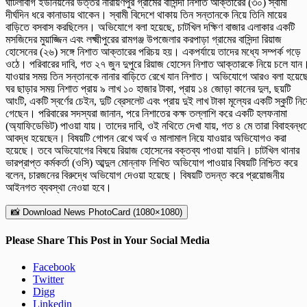
ঘাটলাবাগ ইউনিয়নের উত্তর নারায়ণপুর গ্রামের বাসিন্দা নিশাত আক্তারের (৩০) স্বামী
দীর্ঘদিন ধরে কানাডায় থাকেন। স্বামী বিদেশে থাকায় তিন সন্তানকে নিয়ে তিনি মায়ের
বাড়িতে বসবাস করছিলেন। অভিযোগে বলা হয়েছে, চাটখিল দক্ষিণ বাজার এলাকার একটি
মসজিদের মুয়াজ্জিন এবং লক্ষ্মীপুরের রামগঞ্জ উপজেলার করপাড়া গ্রামের বাসিন্দা রিয়াজ
হোসেনের (২৬) সঙ্গে নিশাত আক্তারের পরিচয় হয়। একপর্যায়ে তাদের মধ্যে সম্পর্ক গড়ে
ওঠে। পরিবারের দাবি, গত ২৭ জুন দুপুরে রিয়াজ হোসেন নিশাত আক্তারকে নিয়ে চলে যান
যাওয়ার সময় তিন সন্তানকে নানার বাড়িতে রেখে যান নিশাত। অভিযোগে আরও বলা হয়েছ
ঘর ছাড়ার সময় নিশাত প্রায় ৯ লাখ ১০ হাজার টাকা, প্রায় ১৪ জোড়া কানের দুল, ছয়টি
আংটি, একটি স্বর্ণের চেইন, দুটি ব্রেসলেট এবং প্রায় দুই লাখ টাকা মূল্যের একটি স্কুটি নিয়
গেছেন। পরিবারের সদস্যরা জানান, পরে নিশাতের কক্ষ তল্লাশি করে একটি হলফনামা
(অ্যাফিডেভিট) পাওয়া যায়। তাদের দাবি, ওই নথিতে দেখা যায়, গত ৪ মে তারা বিবাহবন্ধ
আবদ্ধ হয়েছেন। বিষয়টি গোপন রেখে অর্থ ও মালামাল নিয়ে যাওয়ার অভিযোগও করা
হয়েছে। তবে অভিযোগের বিষয়ে রিয়াজ হোসেনের বক্তব্য পাওয়া যায়নি। চাটখিল থানার
ভারপ্রাপ্ত কর্মকর্তা (ওসি) আব্দুল মোন্নাফ লিখিত অভিযোগ পাওয়ার বিষয়টি নিশ্চিত করে
বলেন, চারজনের বিরুদ্ধে অভিযোগ দেওয়া হয়েছে। বিষয়টি তদন্ত করে প্রয়োজনীয়
আইনগত ব্যবস্থা নেওয়া হবে।
📸 Download News PhotoCard (1080×1080)
Please Share This Post in Your Social Media
Facebook
Twitter
Digg
Linkedin