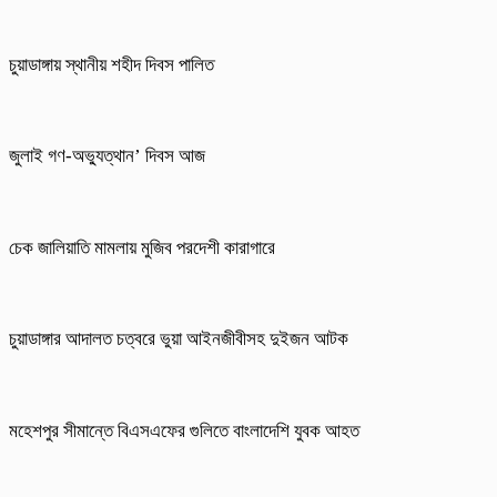
চুয়াডাঙ্গায় স্থানীয় শহীদ দিবস পা‌লিত
জুলাই গণ-অভ্যুত্থান’ দিবস আজ
চেক জালিয়াতি মামলায় মুজিব পরদেশী কারাগারে
চুয়াডাঙ্গার আদালত চত্বরে ভুয়া আইনজীবীসহ দুইজন আটক
মহেশপুর সীমান্তে বিএসএফের গুলিতে বাংলাদেশি যুবক আহত