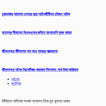
চুয়াডাঙ্গার আদালত চত্বরে ভুয়া আইনজীবীসহ দুইজন আটক
মহেশপুর সীমান্তে বিএসএফের গুলিতে বাংলাদেশি যুবক আহত
জীবননগরে কীটনাশক পান করে গৃহবধূর আত্মহত্যা
জীবননগরে অবৈধ টয়লেট্রিজ কারখানা সিলগালা: লাখ টাকা জরিমানা
সর্বশেষ
জনপ্রিয়
দিল্লিতে হাসিনার সংবাদ সম্মেলন নিয়ে মুখ খুললো ভারত