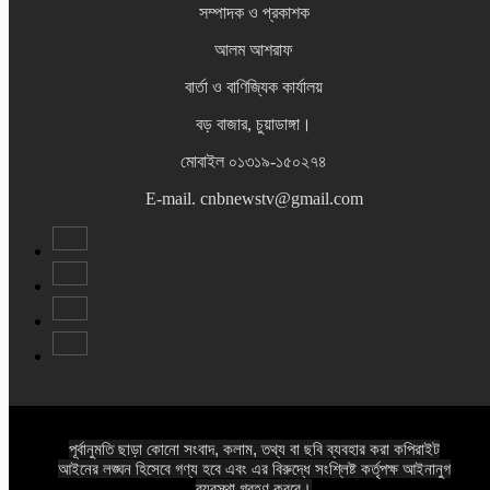
সম্পাদক ও প্রকাশক
আলম আশরাফ
বার্তা ও বাণিজ্যিক কার্যালয়
বড় বাজার, চুয়াডাঙ্গা।
মোবাইল ০১৩১৯-১৫০২৭৪
E-mail. cnbnewstv@gmail.com
পূর্বানুমতি ছাড়া কোনো সংবাদ, কলাম, তথ্য বা ছবি ব্যবহার করা কপিরাইট
আইনের লঙ্ঘন হিসেবে গণ্য হবে এবং এর বিরুদ্ধে সংশ্লিষ্ট কর্তৃপক্ষ আইনানুগ
ব্যবস্থা গ্রহণ করবে।