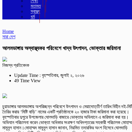
শিক্ষা
মতামত
স্বাস্থ্য
ধর্ম
Home
সারা দেশ
আলমডাঙ্গায় অস্বাস্থ্যকর পরিবেশে খাদ্য উৎপাদন, ভোক্তার জ‌রিমানা
নিজস্ব প্রতিবেদক
Update Time : বৃহস্পতিবার, জুলাই ২, ২০২৬
49 Time View
চুয়াডাঙ্গার আলমডাঙ্গায় অপরিচ্ছন্ন পরিবেশে উৎপাদন ও মেয়াদোত্তীর্ণ তারিখ বিহীন দই-মিষ্ট
তৈরির করায় ‘মিষ্টি বাড়ি’ নামের একটি প্রতিষ্ঠানকে ২০ হাজার টাকা জরিমানা করা হয়েছে।
বৃহস্পতিবার দুপুরে উপজেলার ঘোলদাড়ি বাজারে ভোক্তার অভিযানে এ জরিমানা করা হয়।
অভিযান পরিচালনা করেন ভোক্তা অধিকার সংরক্ষণ অধিদপ্তরের সহকারী পরিচালক মোহাম্
মামুনুল হাসান।মোহাম্মদ মামুনুল হাসান জানান, নিয়মিত তদারকির অংশ হিসেবে ঘোলদাড়ি