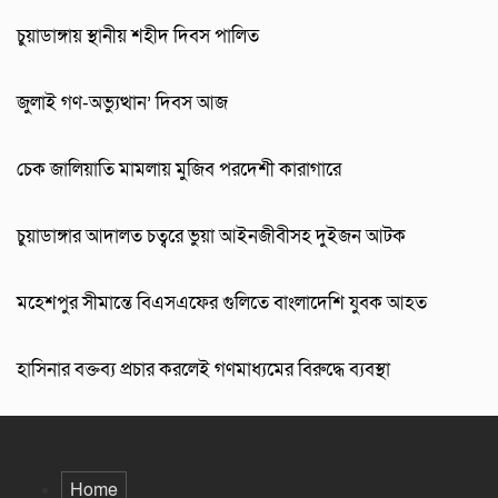
চুয়াডাঙ্গায় স্থানীয় শহীদ দিবস পা‌লিত
জুলাই গণ-অভ্যুত্থান’ দিবস আজ
চেক জালিয়াতি মামলায় মুজিব পরদেশী কারাগারে
চুয়াডাঙ্গার আদালত চত্বরে ভুয়া আইনজীবীসহ দুইজন আটক
মহেশপুর সীমান্তে বিএসএফের গুলিতে বাংলাদেশি যুবক আহত
হাসিনার বক্তব্য প্রচার করলেই গণমাধ্যমের বিরুদ্ধে ব্যবস্থা
Home