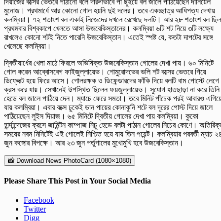
দিয়াজের বক্সের ভেতরে পাঠানো বলে দারুণভাবে পা ছুঁইয়ে বল জালে পাঠিয়েছেন দানিয়েল
মুনোজ। প্রথমার্ধে আর কোনো গোল হয়নি দুই দলের। তবে একচ্ছাত্র আধিপত্য দেখায়
কলম্বিয়া। ৭২ শতাংশ বল একাই নিজেদের দখলে রেখেছে দলটি। আর ২৮ শতাংশ বল ছিল
প্রথমবার বিশ্বকাপে খেলতে আসা উজবেকিস্তানের। কলম্বিয়া ৬টি শট নিয়ে ৩টি লক্ষ্যে
রাখলেও কোনো শটই নিতে পারেনি উজবেকিস্তান। এতেই স্পষ্ট যে, কতটা দাপটের সঙ্গে
খেলেছে কলম্বিয়া।
দ্বিতীয়ার্ধের খেলা মাঠে ফিরলে অভিষিক্ত উজবেকিস্তান গোলের দেখা পায়। ৬০ মিনিটে
গোল করেন আব্বোসবেগ ফাইজুল্লায়েভ। শোমুরোদভের ভলি শট বক্সের ভেতরে গিয়ে
ডিফ্লেক্ট হয়ে ফিরে আসে। গোলরক্ষক ও ডিফেন্ডারদের ফাঁকি দিয়ে বলটি বাম পোস্টে লেগে
ক্রস করে যায়। সেখানেই উপস্থিত ছিলেন ফয়জুল্লায়েভ। সুযোগ হাতছাড়া না করে তিনি
হেডে বল জালে পাঠিয়ে দেন। ম্যাচে ফেরে সমতা। তবে মিনিট পাঁচেক পরই আবারও এগিয়
যায় কলম্বিয়া। এবার বক্সে ঢুকেই ডান পায়ের কোনাকুনি শটে বল দূরের পোস্ট দিয়ে জালে
পাঠিয়েছেন লুইস দিয়াজ। ৬৫ মিনিটে দ্বিতীয় গোলের দেখা পায় কলম্বিয়া। কুকো
হার্ন্দান্দেজের ক্রসে জামিন্টন কাম্পাজ নিচু হেডে বলটা পাঠান গোলের নিচের কোণে। অতিরিক
সময়ের নবম মিনিটেই এই গোলেই নিশ্চিত হয়ে যায় তিন পয়েন্ট। কলম্বিয়ার পরবর্তী ম্যাচ ২
জুন কঙ্গোর বিপক্ষে। আর ২৩ জুন পর্তুগালের মুখোমুখি হবে উজবেকিস্তান।
📸 Download News PhotoCard (1080×1080)
Please Share This Post in Your Social Media
Facebook
Twitter
Digg