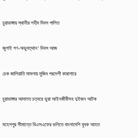
চুয়াডাঙ্গায় স্থানীয় শহীদ দিবস পা‌লিত
জুলাই গণ-অভ্যুত্থান’ দিবস আজ
চেক জালিয়াতি মামলায় মুজিব পরদেশী কারাগারে
চুয়াডাঙ্গার আদালত চত্বরে ভুয়া আইনজীবীসহ দুইজন আটক
মহেশপুর সীমান্তে বিএসএফের গুলিতে বাংলাদেশি যুবক আহত