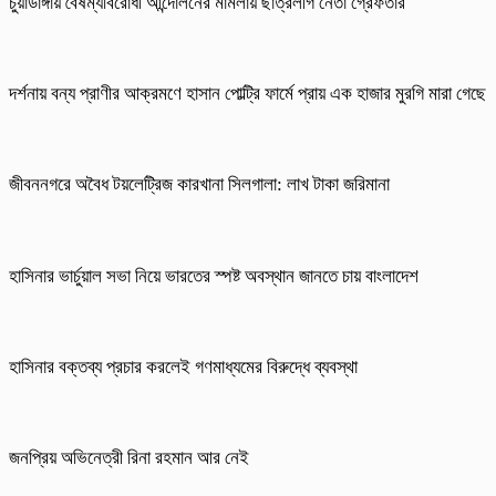
চুয়াডাঙ্গায় বৈষম্যবিরোধী আন্দোলনের মামলায় ছাত্রলীগ নেতা গ্রেফতার
দর্শনায় বন্য প্রাণীর আক্রমণে হাসান পোল্ট্রি ফার্মে প্রায় এক হাজার মুরগি মারা গেছে
জীবননগরে অবৈধ টয়লেট্রিজ কারখানা সিলগালা: লাখ টাকা জরিমানা
হাসিনার ভার্চুয়াল সভা নিয়ে ভারতের স্পষ্ট অবস্থান জানতে চায় বাংলাদেশ
হাসিনার বক্তব্য প্রচার করলেই গণমাধ্যমের বিরুদ্ধে ব্যবস্থা
জনপ্রিয় অভিনেত্রী রিনা রহমান আর নেই