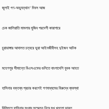
জুলাই গণ-অভ্যুত্থান’ দিবস আজ
চেক জালিয়াতি মামলায় মুজিব পরদেশী কারাগারে
চুয়াডাঙ্গার আদালত চত্বরে ভুয়া আইনজীবীসহ দুইজন আটক
মহেশপুর সীমান্তে বিএসএফের গুলিতে বাংলাদেশি যুবক আহত
হাসিনার বক্তব্য প্রচার করলেই গণমাধ্যমের বিরুদ্ধে ব্যবস্থা
দিল্লিতে হাসিনার সংবাদ সম্মেলন নিয়ে মুখ খুললো ভারত