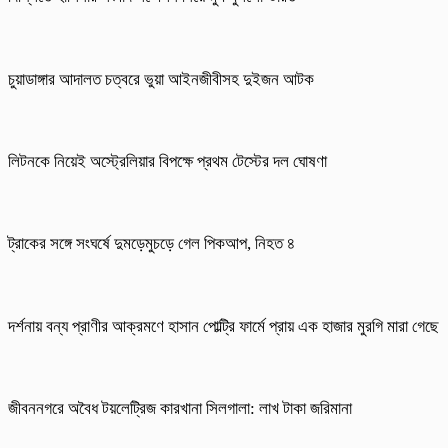
চুয়াডাঙ্গার আদালত চত্বরে ভুয়া আইনজীবীসহ দুইজন আটক
লিটনকে নিয়েই অস্ট্রেলিয়ার বিপক্ষে প্রথম টেস্টের দল ঘোষণা
ট্রাকের সঙ্গে সংঘর্ষে দুমড়েমুচড়ে গেল পিকআপ, নিহত ৪
দর্শনায় বন্য প্রাণীর আক্রমণে হাসান পোল্ট্রি ফার্মে প্রায় এক হাজার মুরগি মারা গেছে
জীবননগরে অবৈধ টয়লেট্রিজ কারখানা সিলগালা: লাখ টাকা জরিমানা