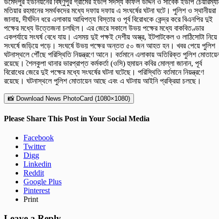
উমেদপুর ইউনিয়নের বিষ্ণুপুর গ্রামের ইউপি সদস্য কফিল উদ্দিন ও সাবেক ইউপি চেয়ারম্যা
মতিয়ার রহমানের সমর্থকদের মধ্যে দফায় দফায় এ সংঘর্ষের ঘটনা ঘটে। পুলিশ ও স্থানীয়রা
জানায়, দীর্ঘদিন ধরে এলাকায় আধিপত্য বিস্তার ও পূর্ব বিরোধকে কেন্দ্র করে বিএনপির দুই
পক্ষের মধ্যে উত্তেজনা চলছিল। এর জেরে সকালে উভয় পক্ষের মধ্যে বাকবিতণ্ডার
একপর্যায়ে সংঘর্ষ বেধে যায়। এসময় দুই পক্ষই দেশীয় অস্ত্র, ইটপাটকেল ও লাঠিসোটা নিয়ে
সংঘর্ষে জড়িয়ে পড়ে। সংঘর্ষে উভয় পক্ষের অন্তত ৫০ জন আহত হন। খবর পেয়ে পুলিশ
ঘটনাস্থলে পৌঁছে পরিস্থিতি নিয়ন্ত্রণে আনে। বর্তমানে এলাকায় অতিরিক্ত পুলিশ মোতায়ে
রয়েছে। শৈলকুপা থানার ভারপ্রাপ্ত কর্মকর্তা (ওসি) হুমায়ন কবির মোল্লা জানান, পূর্ব
বিরোধের জেরে দুই পক্ষের মধ্যে সংঘর্ষের ঘটনা ঘটেছে। পরিস্থিতি বর্তমানে নিয়ন্ত্রণে
রয়েছে। ঘটনাস্থলে পুলিশ মোতায়েন আছে এবং এ ঘটনায় আইনি প্রক্রিয়া চলছে।
📸 Download News PhotoCard (1080×1080)
Please Share This Post in Your Social Media
Facebook
Twitter
Digg
Linkedin
Reddit
Google Plus
Pinterest
Print
Leave a Reply