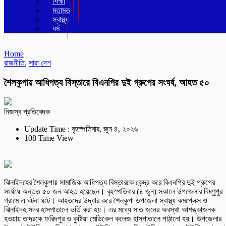
শিক্ষা
মতামত
স্বাস্থ্য
ধর্ম
Home
রাজনীতি
,
সারা দেশ
শৈলকুপায় আধিপত্য বিস্তারে বিএনপির দুই গ্রুপের সংঘর্ষ, আহত ৫০
নিজস্ব প্রতিবেদক
Update Time : বৃহস্পতিবার, জুন ৪, ২০২৬
108 Time View
ঝিনাইদহের শৈলকুপায় সামাজিক আধিপত্য বিস্তারকে কেন্দ্র করে বিএনপির দুই গ্রুপের
সংর্ঘষে অন্তত ৫০ জন আহত হয়েছেন। বৃহস্পতিবার (৪ জুন) সকালে উপজেলার বিষ্ণুপুর
গ্রামে এ ঘটনা ঘটে। আহতদের উদ্ধার করে শৈলকুপা উপজেলা স্বাস্থ্য কমপ্লেক্স ও
ঝিনাইদহ সদর হাসপাতালে ভর্তি করা হয়। এর মধ্যে সাত জনের অবস্থা আশঙ্কাজনক
হওয়ায় তাদরকে ফরিদপুর ও কুষ্টিয়া মেডিকেল কলেজ হাসপাতালে পাঠানো হয়। উপজেলার