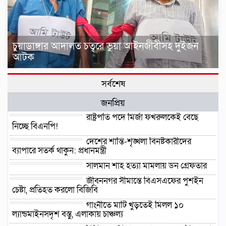
চুয়াডাঙ্গার আদালত চত্বরে ভুয়া আইনজীবীসহ দুইজন
আটক
সর্বশেষ
জনপ্রিয়
রাষ্ট্রপতি পদে মির্জা ফখরুলকেই বেছে
নিচ্ছে বিএনপি!
দেশের শান্তি-শৃঙ্খলা বিনষ্টকারীদের
ব্যাপারে সতর্ক থাকুন: প্রধানমন্ত্রী
সালমান শাহ হত্যা মামলায় ডন গ্রেফতার
জীবননগর সীমান্তে বিএসএফের পুশইন
চেষ্টা, প্রতিহত করলো বিজিবি
গাংনীতে মাটি খুঁড়তেই মিলল ১০
ল্যান্ডমাইনসদৃশ বস্তু, এলাকায় চাঞ্চল্য