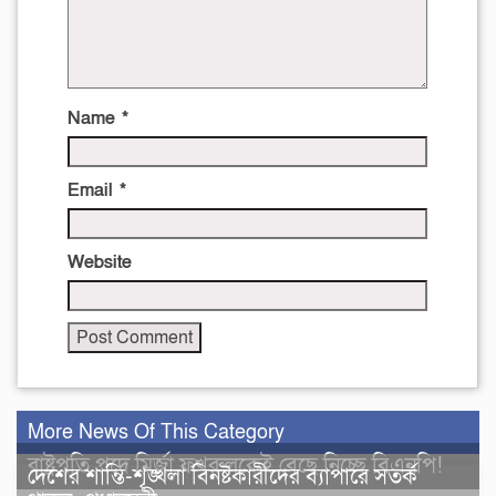
Name
*
Email
*
Website
More News Of This Category
রাষ্ট্রপতি পদে মির্জা ফখরুলকেই বেছে নিচ্ছে বিএনপি!
দেশের শান্তি-শৃঙ্খলা বিনষ্টকারীদের ব্যাপারে সতর্ক