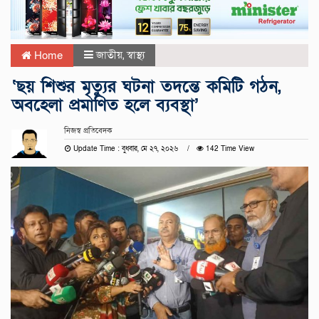
জাতীয়
,
স্বাস্থ্য
Home
‘ছয় শিশুর মৃত্যুর ঘটনা তদন্তে কমিটি গঠন,
অবহেলা প্রমাণিত হলে ব্যবস্থা’
নিজস্ব প্রতিবেদক
Update Time : বুধবার, মে ২৭, ২০২৬
142 Time View