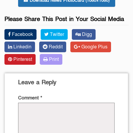
📸 Download News PhotoCard (1080×1080)
Please Share This Post in Your Social Media
Facebook
Twitter
Digg
Linkedin
Reddit
Google Plus
Pinterest
Print
Leave a Reply
Comment
*