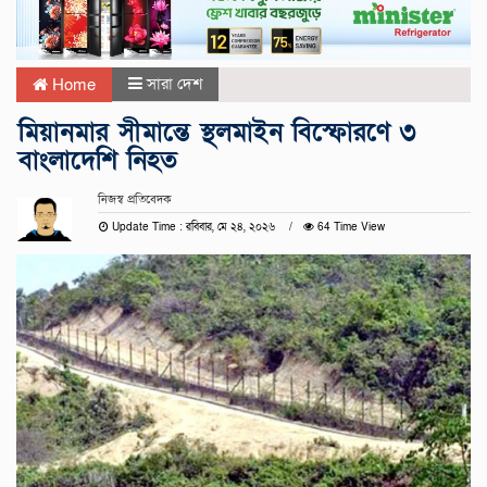
সারা দেশ
Home
মিয়ানমার সীমান্তে স্থলমাইন বিস্ফোরণে ৩
বাংলাদেশি নিহত
নিজস্ব প্রতিবেদক
Update Time : রবিবার, মে ২৪, ২০২৬
64 Time View