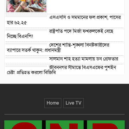
এসএসসি ও সমমানের ফল প্রকাশ, পাসের
হার ৬২.২৫
রাষ্ট্রপতি পদে মির্জা ফখরুলকেই বেছে
নিচ্ছে বিএনপি!
দেশের শান্তি-শৃঙ্খলা বিনষ্টকারীদের
ব্যাপারে সতর্ক থাকুন: প্রধানমন্ত্রী
সালমান শাহ হত্যা মামলায় ডন গ্রেফতার
জীবননগর সীমান্তে বিএসএফের পুশইন
চেষ্টা, প্রতিহত করলো বিজিবি
গাংনীতে মাটি খুঁড়তেই মিলল ১০
ল্যান্ডমাইনসদৃশ বস্তু, এলাকায় চাঞ্চল্য
Home
Live TV
দিল্লিতে হাসিনার সংবাদ সম্মেলন নিয়ে মুখ
খুললো ভারত