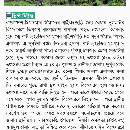
বাংলাদেশ-মিয়ানমার সীমান্তের নাইক্ষ্যংছড়ি শুন্য রেখায় স্থলমাইন
বিস্ফোরণে তিনজন বাংলাদেশি নাগরিক নিহত হয়েছেন। রোববার
(২৪ মে) নাইক্ষ্যংছড়ির ঘুমধুমের বাইশফাঁড়ি ৪২ নম্বর সীমান্ত পিলার
এলাকায় এ দুর্ঘটনা ঘটে। নিহতরা হলেন- নাইক্ষ্যংছড়ির ঘুমধুম ৯
নম্বর ওয়ার্ড ভালুকিয়া পাড়া এলাকার সুনিয়ং চাকমার ছেলে লেড়াইয়া
(৪১), মৃত নিওমং চাকমার ছেলে অংক্য মং তঞ্চঙ্গ্যা (৫০), অইমং
তঞ্চঙ্গ্যার ছেলে চিংক্য অং (৪০)। পুলিশ ও স্থানীয়রা জানায়, দুপুর ১টার
দিকে তুমব্রু নোম্যান্সল্যান্ড এর ৪২নং পিলার সংলগ্ন এলাকায় কলা
বাগানে কাজ করতে যায় স্থানীয় তিনজন। এসময় সীমান্ত এলাকায়
মিয়ানমারের পুতে রাখা স্থল মাইন হঠাৎ বিস্ফোরণ হলে অংক্যমং
তঞ্চঙ্গ্যা নামে এক ব্যক্তি নিহত হন। পরে তাকে উদ্ধার করতে গেলে
সঙ্গে থাকা অপর দুজনও মাইন বিস্ফোরণে নিহত হন। পরে স্থানীয়
প্রশাসনকে বিষয়টি জানিয়ে মরদেহ উদ্ধারের প্রক্রিয়া শুরু করেন।
সর্বশেষ তথ্য পাওয়া পর্যন্ত মরদেহগুলো ঘটনাস্থলেই রয়েছে বলে
জানান স্থানীয়রা। নাইক্ষংছড়ি উপজেলা নির্বাহী কর্মকর্তা (ইউএনও)
এনামুল হাসান সত্যতা নিশ্চিত করে বলেন, সীমান্তে মাইন বিস্ফোরণে