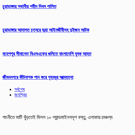
চুয়াডাঙ্গায় স্থানীয় শহীদ দিবস পা‌লিত
চুয়াডাঙ্গার আদালত চত্বরে ভুয়া আইনজীবীসহ দুইজন আটক
মহেশপুর সীমান্তে বিএসএফের গুলিতে বাংলাদেশি যুবক আহত
জীবননগরে কীটনাশক পান করে গৃহবধূর আত্মহত্যা
সর্বশেষ
জনপ্রিয়
গাংনীতে মাটি খুঁড়তেই মিলল ১০ ল্যান্ডমাইনসদৃশ বস্তু, এলাকায় চাঞ্চল্য