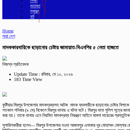
শিক্ষা
মতামত
স্বাস্থ্য
ধর্ম
Home
সারা দেশ
মাদককারবারিকে ছাড়ানোর চেষ্টায় জামায়াত-বিএনপির ৫ নেতা হাজতে
নিজস্ব প্রতিবেদক
Update Time : রবিবার, মে ১০, ২০২৬
183 Time View
কুষ্টিয়ার মিরপুর উপজেলায় মাদকদ্রব্যসহ আটক মাদক ব্যবসায়ীকে ছাড়ানোর চেষ্টায় বিপা
গতকাল শনিবার (৯ মে) বিকেলে মিরপুর থানায় এ ঘটনা ঘটে। মিরপুর থানা পুলিশ সূত্রে
করা হয়। তাকে থানায় এনে নিয়মিত মাদকদ্রব্য নিয়ন্ত্রণ আইনে মামলা দায়েরের প্রস্তু
সুপারিশকারীরা হলেন— মিরপুর উপজেলার নওদা আজমপুর এলাকার নূর মোহাম্মদ মোল্লার