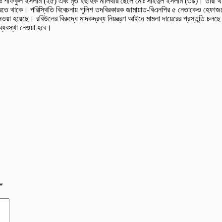
মোঃ শফিকুল ইসলাম (২৫) এবং মৃত ইছাহক মালিথার ছেলে মোঃ সাইদুল ইসলাম (৩৯)। তারা থা
করতে থাকে। পরিস্থিতি বিবেচনায় পুলিশ তদবিরকারক জামায়াত-বিএনপির ৫ নেতাকেও হেফাজতে ন
েওয়া হয়েছে। রবিউলের বিরুদ্ধে মাদকদ্রব্য নিয়ন্ত্রণ আইনে মামলা দায়েরের প্রস্তুতি
্যবস্থা নেওয়া হবে।
*