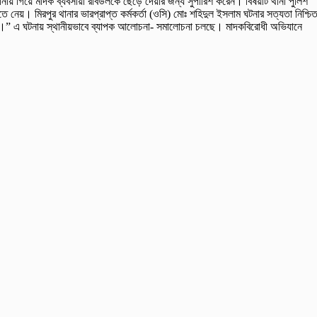
নায় গিয়ে মাদক ব্যবসায়ী রবিউলকে ছেড়ে দেয়ার জন্য সুপারিশ করেন। বিষয়টি থানা পুলিশ
েয়। মিরপুর থানার ভারপ্রাপ্ত কর্মকর্তা (ওসি) মোঃ শহিদুল ইসলাম ঘটনার সত্যতা নিশ্চি
 চলছে।” এ ঘটনায় স্থানীয়ভাবে ব্যাপক আলোচনা- সমালোচনা চলছে। মাদকবিরোধী অভিযানে