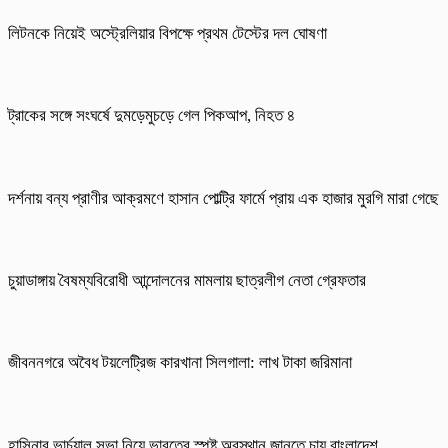
লিটনকে নিয়েই অস্ট্রেলিয়ার বিপক্ষে প্রথম টেস্টের দল ঘোষণা
ট্রাকের সঙ্গে সংঘর্ষে দুমড়েমুচড়ে গেল পিকআপ, নিহত ৪
দর্শনায় বন্য প্রাণীর আক্রমণে হাসান পোল্ট্রি ফার্মে প্রায় এক হাজার মুরগি মারা গেছে
চুয়াডাঙ্গায় বৈষম্যবিরোধী আন্দোলনের মামলায় ছাত্রলীগ নেতা গ্রেফতার
জীবননগরে অবৈধ টয়লেট্রিজ কারখানা সিলগালা: লাখ টাকা জরিমানা
হাসিনার ভার্চুয়াল সভা নিয়ে ভারতের স্পষ্ট অবস্থান জানতে চায় বাংলাদেশ