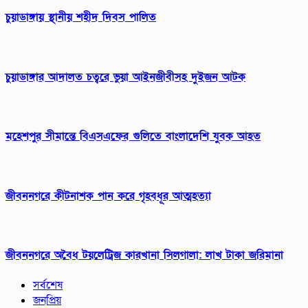
চুয়াডাঙ্গায় স্থানীয় শহীদ দিবস পা‌লিত
চুয়াডাঙ্গার আদালত চত্বরে ভুয়া আইনজীবীসহ দুইজন আটক
মহেশপুর সীমান্তে বিএসএফের গুলিতে বাংলাদেশি যুবক আহত
জীবননগরে কীটনাশক পান করে গৃহবধূর আত্মহত্যা
জীবননগরে অবৈধ টয়লেট্রিজ কারখানা সিলগালা: লাখ টাকা জরিমানা
সর্বশেষ
জনপ্রিয়