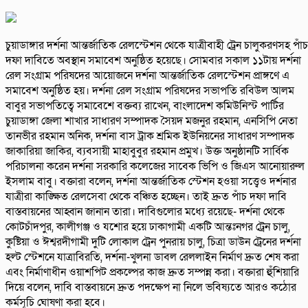
চুয়াডাঙ্গার দর্শনা আন্তর্জাতিক রেলস্টেশন থেকে যাত্রীবাহী ট্রেন চালুকরণসহ পাঁচ
দফা দাবিতে অবস্থান সমাবেশ অনুষ্ঠিত হয়েছে। সোমবার সকাল ১১টায় দর্শনা
রেল সংগ্রাম পরিষদের আয়োজনে দর্শনা আন্তর্জাতিক রেলস্টেশন প্রাঙ্গণে এ
সমাবেশ অনুষ্ঠিত হয়। দর্শনা রেল সংগ্রাম পরিষদের সভাপতি রবিউল আলম
বাবুর সভাপতিত্বে সমাবেশে বক্তব্য রাখেন, বাংলাদেশ কমিউনিস্ট পার্টির
চুয়াডাঙ্গা জেলা শাখার সাধারণ সম্পাদক সৈয়দ মজনুর রহমান, এনসিপি নেতা
তানভীর রহমান অনিক, দর্শনা বাস ট্রাক শ্রমিক ইউনিয়নের সাধারণ সম্পাদক
জাকারিয়া জাকির, ব্যবসায়ী মাহাবুবুর রহমান প্রমুখ। উক্ত অনুষ্ঠানটি সার্বিক
পরিচালনা করেন দর্শনা সরকারি কলেজের সাবেক ভিপি ও জিএস আনোয়ারুল
ইসলাম বাবু। বক্তারা বলেন, দর্শনা আন্তর্জাতিক স্টেশন হওয়া সত্ত্বেও দর্শনার
যাত্রীরা কাঙ্ক্ষিত রেলসেবা থেকে বঞ্চিত হচ্ছেন। তাই দ্রুত পাঁচ দফা দাবি
বাস্তবায়নের আহ্বান জানান তারা। দাবিগুলোর মধ্যে রয়েছে- দর্শনা থেকে
কোটচাঁদপুর, কালীগঞ্জ ও যশোর হয়ে ঢাকাগামী একটি আন্তঃনগর ট্রেন চালু,
কুষ্টিয়া ও ঈশ্বরদীগামী দুটি লোকাল ট্রেন পুনরায় চালু, চিত্রা ডাউন ট্রেনের দর্শনা
হল্ট স্টেশনে যাত্রাবিরতি, দর্শনা-খুলনা ডাবল রেললাইন নির্মাণ দ্রুত শেষ করা
এবং নির্মাণাধীন ওয়াশপিট প্রকল্পের কাজ দ্রুত সম্পন্ন করা। বক্তারা হুঁশিয়ারি
দিয়ে বলেন, দাবি বাস্তবায়নে দ্রুত পদক্ষেপ না নিলে ভবিষ্যতে আরও কঠোর
কর্মসূচি ঘোষণা করা হবে।