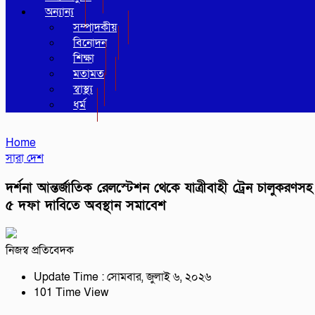
অন্যান্য
সম্পাদকীয়
বিনোদন
শিক্ষা
মতামত
স্বাস্থ্য
ধর্ম
Home
সারা দেশ
দর্শনা আন্তর্জাতিক রেলস্টেশন থেকে যাত্রীবাহী ট্রেন চালুকরণসহ
৫ দফা দাবিতে অবস্থান সমাবেশ
নিজস্ব প্রতিবেদক
Update Time : সোমবার, জুলাই ৬, ২০২৬
101 Time View