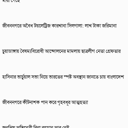
মারা গেছে
জীবননগরে অবৈধ টয়লেট্রিজ কারখানা সিলগালা: লাখ টাকা জরিমানা
চুয়াডাঙ্গায় বৈষম্যবিরোধী আন্দোলনের মামলায় ছাত্রলীগ নেতা গ্রেফতার
হাসিনার ভার্চুয়াল সভা নিয়ে ভারতের স্পষ্ট অবস্থান জানতে চায় বাংলাদেশ
জীবননগরে কীটনাশক পান করে গৃহবধূর আত্মহত্যা
জনপ্রিয় অভিনেত্রী রিনা রহমান আর নেই