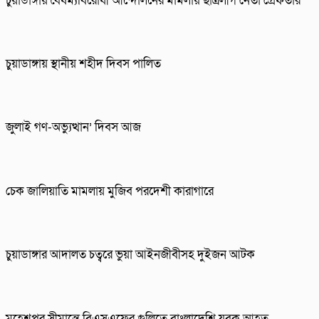
চুয়াডাঙ্গায় বৈষম্যবিরোধী আন্দোলনের মামলায় ছাত্রলীগ নেতা গ্রেফতার
চুয়াডাঙ্গায় স্থানীয় শহীদ দিবস পা‌লিত
জুলাই গণ-অভ্যুত্থান’ দিবস আজ
চেক জালিয়াতি মামলায় মুজিব পরদেশী কারাগারে
চুয়াডাঙ্গার আদালত চত্বরে ভুয়া আইনজীবীসহ দুইজন আটক
মহেশপুর সীমান্তে বিএসএফের গুলিতে বাংলাদেশি যুবক আহত