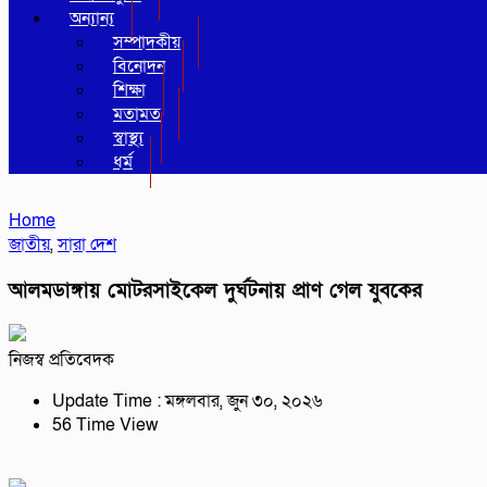
অন্যান্য
সম্পাদকীয়
বিনোদন
শিক্ষা
মতামত
স্বাস্থ্য
ধর্ম
Home
জাতীয়
,
সারা দেশ
আলমডাঙ্গায় মোটরসাইকেল দুর্ঘটনায় প্রাণ গেল যুবকের
নিজস্ব প্রতিবেদক
Update Time : মঙ্গলবার, জুন ৩০, ২০২৬
56 Time View