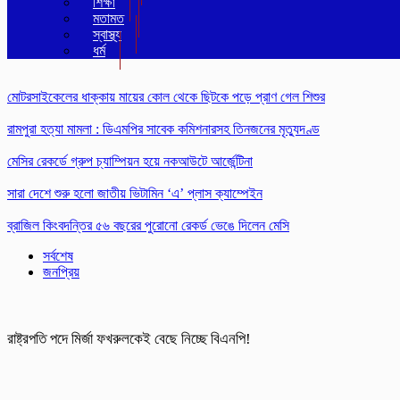
শিক্ষা
মতামত
স্বাস্থ্য
ধর্ম
মোটরসাইকেলের ধাক্কায় মায়ের কোল থেকে ছিটকে পড়ে প্রাণ গেল শিশুর
রামপুরা হত্যা মামলা : ডিএমপির সাবেক কমিশনারসহ তিনজনের মৃত্যুদণ্ড
মেসির রেকর্ডে গ্রুপ চ্যাম্পিয়ন হয়ে নকআউটে আর্জেন্টিনা
সারা দেশে শুরু হলো জাতীয় ভিটামিন ‘এ’ প্লাস ক্যাম্পেইন
ব্রাজিল কিংবদন্তির ৫৬ বছরের পুরোনো রেকর্ড ভেঙে দিলেন মেসি
সর্বশেষ
জনপ্রিয়
রাষ্ট্রপতি পদে মির্জা ফখরুলকেই বেছে নিচ্ছে বিএনপি!