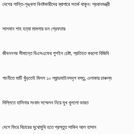
দেশের শান্তি-শৃঙ্খলা বিনষ্টকারীদের ব্যাপারে সতর্ক থাকুন: প্রধানমন্ত্রী
সালমান শাহ হত্যা মামলায় ডন গ্রেফতার
জীবননগর সীমান্তে বিএসএফের পুশইন চেষ্টা, প্রতিহত করলো বিজিবি
গাংনীতে মাটি খুঁড়তেই মিলল ১০ ল্যান্ডমাইনসদৃশ বস্তু, এলাকায় চাঞ্চল্য
দিল্লিতে হাসিনার সংবাদ সম্মেলন নিয়ে মুখ খুললো ভারত
দেশে ফিরে বিচারের মুখোমুখি হতে প্রস্তুত সাকিব আল হাসান