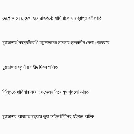
দেশে আসেন, দেখা হবে রাজপথে: হাসিনাকে ভারপ্রাপ্ত রাষ্ট্রপতি
চুয়াডাঙ্গায় বৈষম্যবিরোধী আন্দোলনের মামলায় ছাত্রলীগ নেতা গ্রেফতার
চুয়াডাঙ্গায় স্থানীয় শহীদ দিবস পা‌লিত
দিল্লিতে হাসিনার সংবাদ সম্মেলন নিয়ে মুখ খুললো ভারত
চুয়াডাঙ্গার আদালত চত্বরে ভুয়া আইনজীবীসহ দুইজন আটক