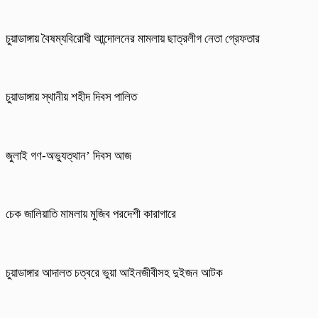
চুয়াডাঙ্গায় বৈষম্যবিরোধী আন্দোলনের মামলায় ছাত্রলীগ নেতা গ্রেফতার
চুয়াডাঙ্গায় স্থানীয় শহীদ দিবস পা‌লিত
জুলাই গণ-অভ্যুত্থান’ দিবস আজ
চেক জালিয়াতি মামলায় মুজিব পরদেশী কারাগারে
চুয়াডাঙ্গার আদালত চত্বরে ভুয়া আইনজীবীসহ দুইজন আটক