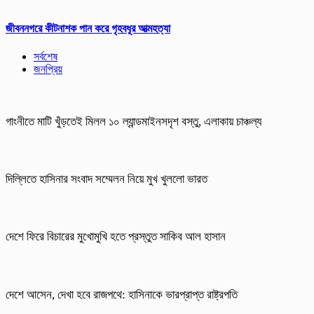
জীবননগরে কীটনাশক পান করে গৃহবধূর আত্মহত্যা
সর্বশেষ
জনপ্রিয়
গাংনীতে মাটি খুঁড়তেই মিলল ১০ ল্যান্ডমাইনসদৃশ বস্তু, এলাকায় চাঞ্চল্য
দিল্লিতে হাসিনার সংবাদ সম্মেলন নিয়ে মুখ খুললো ভারত
দেশে ফিরে বিচারের মুখোমুখি হতে প্রস্তুত সাকিব আল হাসান
দেশে আসেন, দেখা হবে রাজপথে: হাসিনাকে ভারপ্রাপ্ত রাষ্ট্রপতি