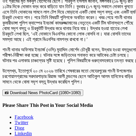
ওই গ্রামের মৃত মকবুল হোসেনের ছেলে। শরিফুল ইসলাম জানান, মঙ্গলবার (১৬ জুন) রাত
১১টার দিকে দোকান বন্ধ করে বাড়িতে যান তিনি। বুধবার (১৭ জুন) সকালে দোকান খুলতে
এসে তিনি দোকানের সামনে লাল টেপ দিয়ে মোড়ানো একটি বোমা সদৃশ বস্তু এবং একটি হুম
চিরকুট দেখতে পান। পরে তিনি বিষয়টি পুলিশকে অবহিত করেন। খবর পেয়ে গাংনী থানার
কুমারীডাঙ্গা পুলিশ ক্যাম্পের ইনচার্জ কামরুজ্জামানের নেতৃত্বে একটি টিম ঘটনাস্থলে পৌঁছে
বোমা সদৃশ বস্তু ও চিরকুটটি উদ্ধার করে থানায় নিয়ে যায়। উদ্ধার হওয়া হাতের লেখা
চিরকুটে লেখা ছিল, ‘এই দোকানে বিএনপির কোনো লোক বোসবি না। যারা বোসবি তাদের
সমস্যা আছে। এই গ্রামে বিএনপির নামগন্ধ রাখবো না।’
গাংনী থানার অফিসার ইনচার্জ (ওসি) মুহাদ্দিদ মোর্শেদ চৌধুরী বলেন, উদ্ধার হওয়া বস্তুগুলো
পরীক্ষা-নিরীক্ষা করা হচ্ছে। ঘটনার সঙ্গে জড়িতদের শনাক্ত করে আটকের চেষ্টা চলছে।
ঘটনার পর এলাকায় চাঞ্চল্যের সৃষ্টি হয়েছে। পুলিশ বিষয়টিকে গুরুত্বসহকারে তদন্ত করছে
উল্লেখ্য, ইতোপূর্বে ২০ মে ২০২৬ তারিখে শেষবারের মতো মেহেরপুরের গাংনী উপজেলার
চরগোয়ালগ্রামের সরদারপাড়ার রিয়াজ আলী মন্ডলের ছেলে আতিকুল আলম হানিফের বাড়ির
সামনে থেকে বোমা সদৃশ বস্তু উদ্ধার করেছিল পুলিশ।
📸 Download News PhotoCard (1080×1080)
Please Share This Post in Your Social Media
Facebook
Twitter
Digg
Linkedin