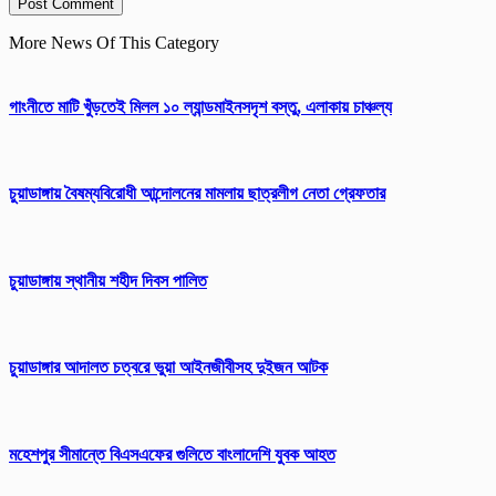
More News Of This Category
গাংনীতে মাটি খুঁড়তেই মিলল ১০ ল্যান্ডমাইনসদৃশ বস্তু, এলাকায় চাঞ্চল্য
চুয়াডাঙ্গায় বৈষম্যবিরোধী আন্দোলনের মামলায় ছাত্রলীগ নেতা গ্রেফতার
চুয়াডাঙ্গায় স্থানীয় শহীদ দিবস পা‌লিত
চুয়াডাঙ্গার আদালত চত্বরে ভুয়া আইনজীবীসহ দুইজন আটক
মহেশপুর সীমান্তে বিএসএফের গুলিতে বাংলাদেশি যুবক আহত