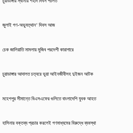
চুয়াডাঙ্গায় স্থানীয় শহীদ দিবস পা‌লিত
জুলাই গণ-অভ্যুত্থান’ দিবস আজ
চেক জালিয়াতি মামলায় মুজিব পরদেশী কারাগারে
চুয়াডাঙ্গার আদালত চত্বরে ভুয়া আইনজীবীসহ দুইজন আটক
মহেশপুর সীমান্তে বিএসএফের গুলিতে বাংলাদেশি যুবক আহত
হাসিনার বক্তব্য প্রচার করলেই গণমাধ্যমের বিরুদ্ধে ব্যবস্থা