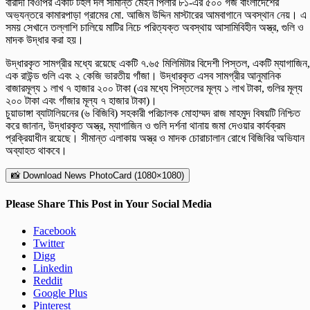
বারাদী বিওপির একটি টহল দল সীমান্ত মেইন পিলার ৮১-এর ৫০০ গজ বাংলাদেশের
অভ্যন্তরে কামারপাড়া গ্রামের মো. আজিম উদ্দিন মাস্টারের আমবাগানে অবস্থান নেয়। এ
সময় সেখানে তল্লাশি চালিয়ে মাটির নিচে পরিত্যক্ত অবস্থায় আসামিবিহীন অস্ত্র, গুলি ও
মাদক উদ্ধার করা হয়।
উদ্ধারকৃত সামগ্রীর মধ্যে রয়েছে একটি ৭.৬৫ মিলিমিটার বিদেশী পিস্তল, একটি ম্যাগাজিন,
এক রাউন্ড গুলি এবং ২ কেজি ভারতীয় গাঁজা। উদ্ধারকৃত এসব সামগ্রীর আনুমানিক
বাজারমূল্য ১ লাখ ৭ হাজার ২০০ টাকা (এর মধ্যে পিস্তলের মূল্য ১ লাখ টাকা, গুলির মূল্য
২০০ টাকা এবং গাঁজার মূল্য ৭ হাজার টাকা)।
চুয়াডাঙ্গা ব্যাটালিয়নের (৬ বিজিবি) সহকারী পরিচালক মোহাম্মদ রাজ মাহমুদ বিষয়টি নিশ্চিত
করে জানান, উদ্ধারকৃত অস্ত্র, ম্যাগাজিন ও গুলি দর্শনা থানায় জমা দেওয়ার কার্যক্রম
প্রক্রিয়াধীন রয়েছে। সীমান্ত এলাকায় অস্ত্র ও মাদক চোরাচালান রোধে বিজিবির অভিযান
অব্যাহত থাকবে।
📸 Download News PhotoCard (1080×1080)
Please Share This Post in Your Social Media
Facebook
Twitter
Digg
Linkedin
Reddit
Google Plus
Pinterest