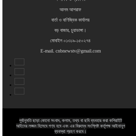
আলম আশরাফ
বার্তা ও বাণিজ্যিক কার্যালয়
বড় বাজার, চুয়াডাঙ্গা।
মোবাইল ০১৩১৯-১৫০২৭৪
E-mail. cnbnewstv@gmail.com
পূর্বানুমতি ছাড়া কোনো সংবাদ, কলাম, তথ্য বা ছবি ব্যবহার করা কপিরাইট
আইনের লঙ্ঘন হিসেবে গণ্য হবে এবং এর বিরুদ্ধে সংশ্লিষ্ট কর্তৃপক্ষ আইনানুগ
ব্যবস্থা গ্রহণ করবে।