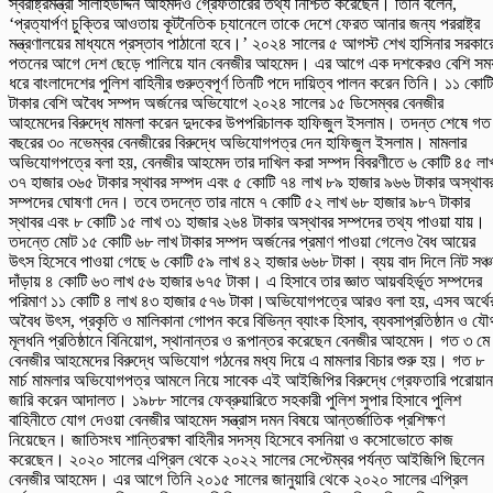
স্বরাষ্ট্রমন্ত্রী সালাহউদ্দিন আহমদও গ্রেফতারের তথ্য নিশ্চিত করেছেন। তিনি বলেন,
‘প্রত্যার্পণ চুক্তির আওতায় কূটনৈতিক চ্যানেলে তাকে দেশে ফেরত আনার জন্য পররাষ্ট্র
মন্ত্রণালয়ের মাধ্যমে প্রস্তাব পাঠানো হবে।’ ২০২৪ সালের ৫ আগস্ট শেখ হাসিনার সরকার
পতনের আগে দেশ ছেড়ে পালিয়ে যান বেনজীর আহমেদ। এর আগে এক দশকেরও বেশি সম
ধরে বাংলাদেশের পুলিশ বাহিনীর গুরুত্বপূর্ণ তিনটি পদে দায়িত্ব পালন করেন তিনি। ১১ কোটি
টাকার বেশি অবৈধ সম্পদ অর্জনের অভিযোগে ২০২৪ সালের ১৫ ডিসেম্বর বেনজীর
আহমেদের বিরুদ্ধে মামলা করেন দুদকের উপপরিচালক হাফিজুল ইসলাম। তদন্ত শেষে গত
বছরের ৩০ নভেম্বর বেনজীরের বিরুদ্ধে অভিযোগপত্র দেন হাফিজুল ইসলাম। মামলার
অভিযোগপত্রে বলা হয়, বেনজীর আহমেদ তার দাখিল করা সম্পদ বিবরণীতে ৬ কোটি ৪৫ লা
৩৭ হাজার ৩৬৫ টাকার স্থাবর সম্পদ এবং ৫ কোটি ৭৪ লাখ ৮৯ হাজার ৯৬৬ টাকার অস্থাব
সম্পদের ঘোষণা দেন। তবে তদন্তে তার নামে ৭ কোটি ৫২ লাখ ৬৮ হাজার ৯৮৭ টাকার
স্থাবর এবং ৮ কোটি ১৫ লাখ ৩১ হাজার ২৬৪ টাকার অস্থাবর সম্পদের তথ্য পাওয়া যায়।
তদন্তে মোট ১৫ কোটি ৬৮ লাখ টাকার সম্পদ অর্জনের প্রমাণ পাওয়া গেলেও বৈধ আয়ের
উৎস হিসেবে পাওয়া গেছে ৬ কোটি ৫৯ লাখ ৪২ হাজার ৬৬৮ টাকা। ব্যয় বাদ দিলে নিট সঞ্
দাঁড়ায় ৪ কোটি ৬৩ লাখ ৫৬ হাজার ৬৭৫ টাকা। এ হিসাবে তার জ্ঞাত আয়বহির্ভূত সম্পদের
পরিমাণ ১১ কোটি ৪ লাখ ৪৩ হাজার ৫৭৬ টাকা।অভিযোগপত্রে আরও বলা হয়, এসব অর্থে
অবৈধ উৎস, প্রকৃতি ও মালিকানা গোপন করে বিভিন্ন ব্যাংক হিসাব, ব্যবসাপ্রতিষ্ঠান ও যৌ
মূলধনি প্রতিষ্ঠানে বিনিয়োগ, স্থানান্তর ও রূপান্তর করেছেন বেনজীর আহমেদ। গত ৩ মে
বেনজীর আহমেদের বিরুদ্ধে অভিযোগ গঠনের মধ্য দিয়ে এ মামলার বিচার শুরু হয়। গত ৮
মার্চ মামলার অভিযোগপত্র আমলে নিয়ে সাবেক এই আইজিপির বিরুদ্ধে গ্রেফতারি পরোয়ান
জারি করেন আদালত। ১৯৮৮ সালের ফেব্রুয়ারিতে সহকারী পুলিশ সুপার হিসাবে পুলিশ
বাহিনীতে যোগ দেওয়া বেনজীর আহমেদ সন্ত্রাস দমন বিষয়ে আন্তর্জাতিক প্রশিক্ষণ
নিয়েছেন। জাতিসংঘ শান্তিরক্ষা বাহিনীর সদস্য হিসেবে বসনিয়া ও কসোভোতে কাজ
করেছেন। ২০২০ সালের এপ্রিল থেকে ২০২২ সালের সেপ্টেম্বর পর্যন্ত আইজিপি ছিলেন
বেনজীর আহমেদ। এর আগে তিনি ২০১৫ সালের জানুয়ারি থেকে ২০২০ সালের এপ্রিল