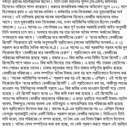
পর্যন্ত র‍্যাবের মহাপরিচালক ছিলেন। তিনি ঢাকা মহানগর পুলিশ (ডিএমপি) কমিশনার
হিসেবেও দায়িত্ব পালন করেছেন। গুরুতর মানবাধিকার লঙ্ঘনের অভিযোগ তুলে ২০২১ সাল
ডিসেম্বরে র‍্যাব ও এর সাবেক-বর্তমান ৭ কর্মকর্তার ওপর নিষেধাজ্ঞা দেয় যুক্তরাষ্ট্রের অর্থ
দফতর। ওই তালিকায় র‍্যাবের সাবেক মহাপরিচালক হিসেবে বেনজীর আহমেদের নামও
আসে। তবে যুক্তরাষ্ট্র যখন নিষেধাজ্ঞা দেয়, তখন আইজিপির দায়িত্বে ছিলেন বেনজীর
আহমেদ। ২০২২ সালের ৩০ সেপ্টেম্বর ৫৯ বছর পূর্ণ হওয়ায় সরকারি চাকরি আইন অনুযায়ী
তিনি অবসরে চলে যান। অবসরে যাওয়ার পর তার অনেক অবৈধ সম্পদ অর্জনের বিষয়ে
গণমাধ্যমে খবর আসে। ‘বেনজীরের ঘরে আলাদীনের চেরাগ’ ও ‘বনের জমিতে বেনজীরের
রিসোর্ট’ শিরোনামে দুই পর্বের অনুসন্ধানী প্রতিবেদন (সাবেক আইজিপির অপকর্ম-১ ও ২)
প্রকাশ করে জাতীয় দৈনিক কালের কণ্ঠ। ২০১৪ সালের ৩১ মার্চ প্রকাশিত প্রথম পর্বের মূল
শিরোনাম ছিল ‘বেনজীরের ঘরে আলাদীনের চেরাগ’। প্রতিবেদনে বলা হয়, বেনজীরের
পরিবারের মালিকানায় রয়েছে প্রায় ১ হাজার ৪০০ বিঘা জমির ওপর নির্মিত ইকো রিসোর্ট। এ
রিসোর্টের পাশে আরও ৮০০ বিঘা জমি কিনেছে তার পরিবার। এ ছাড়া পাঁচ তারকা হোটেলের 
লাখ শেয়ারও রয়েছে তাদের। ঢাকার বসুন্ধরায় সাড়ে তিন হাজার বর্গফুটের ফ্ল্যাটও রয়েছে
বেনজীরের পরিবারের। এসব সম্পত্তি অবৈধ টাকায় কেনা হয় বলে প্রতিবেদনে উল্লেখ করা
হয়। ‘সাবেক আইজিপির অপকর্ম-২’ প্রকাশ করা হয় ওই বছরের ২ এপ্রিল। এই পর্বের মূ
শিরোনাম ছিল ‘বনের জমিতে বেনজীরের রিসোর্ট’। এই প্রতিবেদনে বলা হয়, গাজীপুর সদরে
ভাওয়াল গড় ইউনিয়নের নলজানী গ্রামে ১৬০ বিঘা জমির ওপর ভাওয়াল রিসোর্ট গড়ে তোলা
হয়েছে। এই রিসোর্ট করতে বনের ২০ বিঘা জমি দখল করা হয়েছে। এই রিসোর্টের ২৫
শতাংশের মালিকানা বেনজীর আহমেদের পরিবারের। এ ছাড়া দুবাইয়ে শতকোটি টাকার হোটে
ব্যবসা, সিঙ্গাপুরে সোনার ব্যবসা এবং থাইল্যান্ড ও মালয়েশিয়ায় তার পরিবারের জমি রয়েছে
বলে প্রতিবেদনে উল্লেখ করা হয়। কালের কণ্ঠ-এর প্রতিবেদনের পর ২০ এপ্রিল নিজের
ফেসবুক অ্যাকাউন্ট থেকে একটি ভিডিও প্রকাশ করেন বেনজীর আহমেদ। ভিডিওতে তিনি
দাবি করেন, তার পরিবারের যে সম্পদ রয়েছে, তা বৈধ এবং এর হিসাব ট্যাক্স ফাইলে উল্লেখ
রয়েছে। অবৈধ যেসব সম্পত্তির কথা বলা হচ্ছে, তা কেউ প্রমাণ করতে পারলে ওই ব্যক্তি