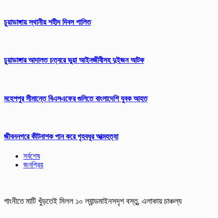
চুয়াডাঙ্গায় স্থানীয় শহীদ দিবস পা‌লিত
চুয়াডাঙ্গার আদালত চত্বরে ভুয়া আইনজীবীসহ দুইজন আটক
মহেশপুর সীমান্তে বিএসএফের গুলিতে বাংলাদেশি যুবক আহত
জীবননগরে কীটনাশক পান করে গৃহবধূর আত্মহত্যা
সর্বশেষ
জনপ্রিয়
গাংনীতে মাটি খুঁড়তেই মিলল ১০ ল্যান্ডমাইনসদৃশ বস্তু, এলাকায় চাঞ্চল্য