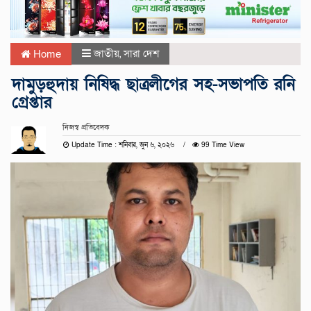
জাতীয়
,
সারা দেশ
Home
দামুড়হুদায় নিষিদ্ধ ছাত্রলীগের সহ-সভাপতি রনি
গ্রেপ্তার
নিজস্ব প্রতিবেদক
Update Time : শনিবার, জুন ৬, ২০২৬
99 Time View