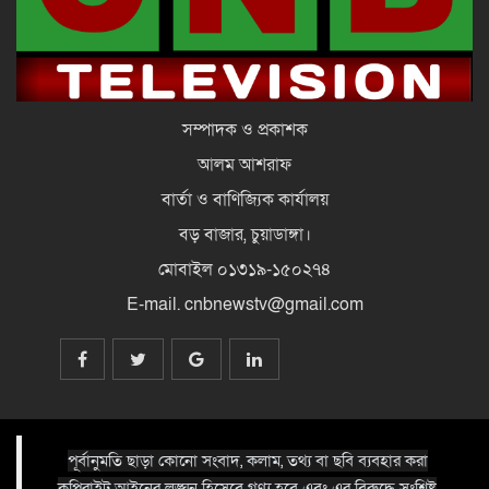
জনপ্রিয় অভিনেত্রী রিনা রহমান আর নেই
সম্পাদক ও প্রকাশক
১৫ মাস পর দেশে ফিরলেন ইলিয়াস
আলম আশরাফ
কাঞ্চন, চাইলেন দোয়া
বার্তা ও বাণিজ্যিক কার্যালয়
বড় বাজার, চুয়াডাঙ্গা।
মোবাইল ০১৩১৯-১৫০২৭৪
E-mail. cnbnewstv@gmail.com
পূর্বানুমতি ছাড়া কোনো সংবাদ, কলাম, তথ্য বা ছবি ব্যবহার করা
কপিরাইট আইনের লঙ্ঘন হিসেবে গণ্য হবে এবং এর বিরুদ্ধে সংশ্লিষ্ট