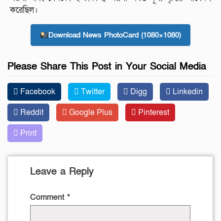
করেছিল।
Download News PhotoCard (1080×1080)
Please Share This Post in Your Social Media
Facebook
Twitter
Digg
Linkedin
Reddit
Google Plus
Pinterest
Print
Leave a Reply
Comment
*