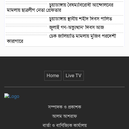
চুয়াডাঙ্গায় বৈষম্যবিরোধী আন্দোলনের
মামলায় ছাত্রলীগ নেতা গ্রেফতার
চুয়াডাঙ্গায় স্থানীয় শহীদ দিবস পা‌লিত
জুলাই গণ-অভ্যুত্থান’ দিবস আজ
চেক জালিয়াতি মামলায় মুজিব পরদেশী
কারাগারে
চুয়াডাঙ্গার আদালত চত্বরে ভুয়া
আইনজীবীসহ দুইজন আটক
মহেশপুর সীমান্তে বিএসএফের গুলিতে
বাংলাদেশি যুবক আহত
Home
Live TV
হাসিনার বক্তব্য প্রচার করলেই গণমাধ্যমের
বিরুদ্ধে ব্যবস্থা
সম্পাদক ও প্রকাশক
আলম আশরাফ
বার্তা ও বাণিজ্যিক কার্যালয়