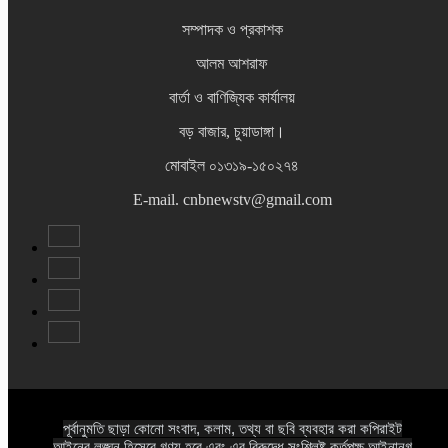
সম্পাদক ও প্রকাশক
আলম আশরাফ
বার্তা ও বাণিজ্যিক কার্যালয়
বড় বাজার, চুয়াডাঙ্গা।
মোবাইল ০১৩১৯-১৫০২৭৪
E-mail. cnbnewstv@gmail.com
পূর্বানুমতি ছাড়া কোনো সংবাদ, কলাম, তথ্য বা ছবি ব্যবহার করা কপিরাইট
আইনের লঙ্ঘন হিসেবে গণ্য হবে এবং এর বিরুদ্ধে সংশ্লিষ্ট কর্তৃপক্ষ আইনানুগ