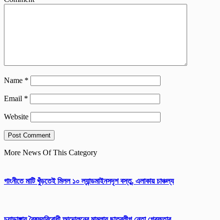
Name
*
Email
*
Website
More News Of This Category
গাংনীতে মাটি খুঁড়তেই মিলল ১০ ল্যান্ডমাইনসদৃশ বস্তু, এলাকায় চাঞ্চল্য
চুয়াডাঙ্গায় বৈষম্যবিরোধী আন্দোলনের মামলায় ছাত্রলীগ নেতা গ্রেফতার