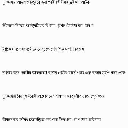
চুয়াডাঙ্গার আদালত চত্বরে ভুয়া আইনজীবীসহ দুইজন আটক
লিটনকে নিয়েই অস্ট্রেলিয়ার বিপক্ষে প্রথম টেস্টের দল ঘোষণা
ট্রাকের সঙ্গে সংঘর্ষে দুমড়েমুচড়ে গেল পিকআপ, নিহত ৪
দর্শনায় বন্য প্রাণীর আক্রমণে হাসান পোল্ট্রি ফার্মে প্রায় এক হাজার মুরগি মারা গেছে
চুয়াডাঙ্গায় বৈষম্যবিরোধী আন্দোলনের মামলায় ছাত্রলীগ নেতা গ্রেফতার
জীবননগরে অবৈধ টয়লেট্রিজ কারখানা সিলগালা: লাখ টাকা জরিমানা