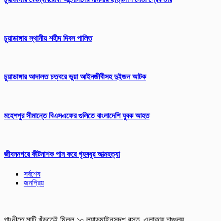
চুয়াডাঙ্গায় স্থানীয় শহীদ দিবস পা‌লিত
চুয়াডাঙ্গার আদালত চত্বরে ভুয়া আইনজীবীসহ দুইজন আটক
মহেশপুর সীমান্তে বিএসএফের গুলিতে বাংলাদেশি যুবক আহত
জীবননগরে কীটনাশক পান করে গৃহবধূর আত্মহত্যা
সর্বশেষ
জনপ্রিয়
গাংনীতে মাটি খুঁড়তেই মিলল ১০ ল্যান্ডমাইনসদৃশ বস্তু, এলাকায় চাঞ্চল্য