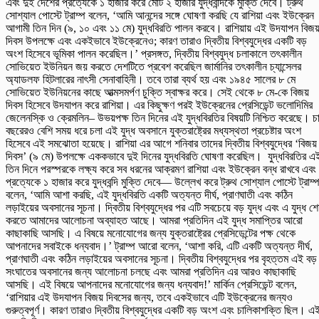
এবং দুই দেশের প্রত্যেকে ১ হাজার করে মোট ২ হাজার যুদ্ধবন্দিকে মুক্তি দেবে। ট্রুথ
সোশ্যাল পোস্টে ট্রাম্প বলেন, ‘আমি আনন্দের সঙ্গে ঘোষণা করছি যে রাশিয়া এবং ইউক্রেন
আগামী তিন দিন (৯, ১০ এবং ১১ মে) যুদ্ধবিরতি পালন করবে। রাশিয়ায় এই উদযাপন বিজ
দিবস উপলক্ষে এবং একইভাবে ইউক্রেনেও; কারণ তারাও দ্বিতীয় বিশ্বযুদ্ধের একটি বড়
অংশ হিসেবে ভূমিকা পালন করেছিল।’ প্রসঙ্গত, দ্বিতীয় বিশ্বযুদ্ধ চলাকালে তৎকালীন
সোভিয়েত ইউনিয়ন জয় করতে দেশটিতে প্রবেশ করেছিল জার্মানির তৎকালীন চ্যান্সেলর
অ্যাডলফ হিটলারের নাৎসী সেনাবাহিনী। তবে তারা ব্যর্থ হয় এবং ১৯৪৫ সালের ৮ মে
সোভিয়েত ইউনিয়নের কাছে আত্মসমর্পণ চুক্তি স্বাক্ষর করে। সেই থেকে ৮ মে-কে বিজয়
দিবস হিসেবে উদযাপন করে রাশিয়া। এর কিছুক্ষণ পরই ইউক্রেনের প্রেসিডেন্ট ভলোদিমির
জেলেনস্কি ও ক্রেমলিন– উভয়পক্ষ তিন দিনের এই যুদ্ধবিরতির বিষয়টি নিশ্চিত করেছে। চ
বছরেরও বেশি সময় ধরে চলা এই যুদ্ধ অবসানে যুক্তরাষ্ট্রের মধ্যস্থতা প্রচেষ্টার অংশ
হিসেবে এই সমঝোতা হয়েছে। রাশিয়া এর আগে শনিবার তাদের দ্বিতীয় বিশ্বযুদ্ধের ‘বিজয়
দিবস’ (৯ মে) উপলক্ষে এককভাবে দুই দিনের যুদ্ধবিরতি ঘোষণা করেছিল। যুদ্ধবিরতির এ
তিন দিনে পরস্পরকে লক্ষ্য করে সব ধরনের আক্রমণ রাশিয়া এবং ইউক্রেন বন্ধ রাখবে এবং
প্রত্যেকে ১ হাজার করে যুদ্ধবন্দি মুক্তি দেবে— উল্লেখ করে ট্রুথ সোশ্যাল পোস্টে ট্রাম্
বলেন, ‘আমি আশা করছি, এই যুদ্ধবিরতি একটি অত্যন্ত দীর্ঘ, প্রাণঘাতী এবং কঠিন
লড়াইয়ের অবসানের সূচনা। দ্বিতীয় বিশ্বযুদ্ধের পর এটি সবচেয়ে বড় যুদ্ধ এবং এ যুদ্ধ শ
করতে আমাদের আলোচনা অব্যাহত আছে। আমরা প্রতিদিন এই যুদ্ধ সমাপ্তির আরো
কাছাকাছি আসছি। এ বিষয়ে মনোযোগের জন্য যুক্তরাষ্ট্রের প্রেসিডেন্টের পক্ষ থেকে
আপনাদের সবাইকে ধন্যবাদ।’ ট্রাম্প আরো বলেন, ‘আশা করি, এটি একটি অত্যন্ত দীর্ঘ,
প্রাণঘাতী এবং কঠিন লড়াইয়ের অবসানের সূচনা। দ্বিতীয় বিশ্বযুদ্ধের পর বৃহত্তম এই বড়
সংঘাতের অবসানের জন্য আলোচনা চলছে এবং আমরা প্রতিদিন এর আরও কাছাকাছি
আসছি। এই বিষয়ে আপনাদের মনোযোগের জন্য ধন্যবাদ!’ মার্কিন প্রেসিডেন্ট বলেন,
‘রাশিয়ার এই উদযাপন বিজয় দিবসের জন্য, তবে একইভাবে এটি ইউক্রেনের জন্যও
গুরুত্বপূর্ণ। কারণ তারাও দ্বিতীয় বিশ্বযুদ্ধের একটি বড় অংশ এবং চালিকাশক্তি ছিল। এ