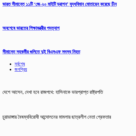
ভারত সীমান্তে ১১টি ‘জে-২০ মাইটি ড্রাগন’ যুদ্ধবিমান মোতায়েন করেছে চীন
অবশেষে ভারতের শিক্ষামন্ত্রীর পদত্যাগ
সীমান্তে সহকর্মীর গুলিতে দুই বিএসএফ সদস্য নিহত
সর্বশেষ
জনপ্রিয়
দেশে আসেন, দেখা হবে রাজপথে: হাসিনাকে ভারপ্রাপ্ত রাষ্ট্রপতি
চুয়াডাঙ্গায় বৈষম্যবিরোধী আন্দোলনের মামলায় ছাত্রলীগ নেতা গ্রেফতার