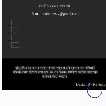
মোবাইল ০১৩১৯-১৫০২৭৪
E-mail. cnbnewstv@gmail.com
পূর্বানুমতি ছাড়া কোনো সংবাদ, কলাম, তথ্য বা ছবি ব্যবহার করা কপিরাইট
আইনের লঙ্ঘন হিসেবে গণ্য হবে এবং এর বিরুদ্ধে সংশ্লিষ্ট কর্তৃপক্ষ আইনানুগ
ব্যবস্থা গ্রহণ করবে।
Design By
Raytaho