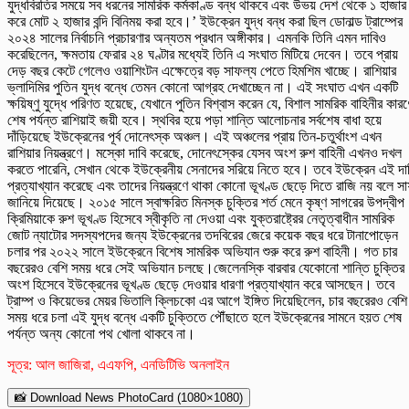
যুদ্ধবিরতির সময়ে সব ধরনের সামরিক কর্মকাণ্ড বন্ধ থাকবে এবং উভয় দেশ থেকে ১ হাজার
করে মোট ২ হাজার বন্দি বিনিময় করা হবে।’ ইউক্রেন যুদ্ধ বন্ধ করা ছিল ডোনাল্ড ট্রাম্পের
২০২৪ সালের নির্বাচনি প্রচারণার অন্যতম প্রধান অঙ্গীকার। এমনকি তিনি এমন দাবিও
করেছিলেন, ক্ষমতায় ফেরার ২৪ ঘণ্টার মধ্যেই তিনি এ সংঘাত মিটিয়ে দেবেন। তবে প্রায়
দেড় বছর কেটে গেলেও ওয়াশিংটন এক্ষেত্রে বড় সাফল্য পেতে হিমশিম খাচ্ছে। রাশিয়ার
ভ্লাদিমির পুতিন যুদ্ধ বন্ধে তেমন কোনো আগ্রহ দেখাচ্ছেন না। এই সংঘাত এখন একটি
ক্ষয়িষ্ণু যুদ্ধে পরিণত হয়েছে, যেখানে পুতিন বিশ্বাস করেন যে, বিশাল সামরিক বাহিনীর কারণ
শেষ পর্যন্ত রাশিয়াই জয়ী হবে। স্থবির হয়ে পড়া শান্তি আলোচনার সর্বশেষ বাধা হয়ে
দাঁড়িয়েছে ইউক্রেনের পূর্ব দোনেৎস্ক অঞ্চল। এই অঞ্চলের প্রায় তিন-চতুর্থাংশ এখন
রাশিয়ার নিয়ন্ত্রণে। মস্কো দাবি করেছে, দোনেৎস্কের যেসব অংশ রুশ বাহিনী এখনও দখল
করতে পারেনি, সেখান থেকে ইউক্রেনীয় সেনাদের সরিয়ে নিতে হবে। তবে ইউক্রেন এই দা
প্রত্যাখ্যান করেছে এবং তাদের নিয়ন্ত্রণে থাকা কোনো ভূখণ্ড ছেড়ে দিতে রাজি নয় বলে স
জানিয়ে দিয়েছে। ২০১৫ সালে স্বাক্ষরিত মিনস্ক চুক্তির শর্ত মেনে কৃষ্ণ সাগরের উপদ্বীপ
ক্রিমিয়াকে রুশ ভূখণ্ড হিসেবে স্বীকৃতি না দেওয়া এবং যুক্তরাষ্ট্রের নেতৃত্বাধীন সামরিক
জোট ন্যাটোর সদস্যপদের জন্য ইউক্রেনের তদবিরের জেরে কয়েক বছর ধরে টানাপোড়েন
চলার পর ২০২২ সালে ইউক্রেনে বিশেষ সামরিক অভিযান শুরু করে রুশ বাহিনী। গত চার
বছরেরও বেশি সময় ধরে সেই অভিযান চলছে।জেলেনস্কি বারবার যেকোনো শান্তি চুক্তির
অংশ হিসেবে ইউক্রেনের ভূখণ্ড ছেড়ে দেওয়ার ধারণা প্রত্যাখ্যান করে আসছেন। তবে
ট্রাম্প ও কিয়েভের মেয়র ভিতালি ক্লিচকো এর আগে ইঙ্গিত দিয়েছিলেন, চার বছরেরও বেশি
সময় ধরে চলা এই যুদ্ধ বন্ধে একটি চুক্তিতে পৌঁছাতে হলে ইউক্রেনের সামনে হয়ত শেষ
পর্যন্ত অন্য কোনো পথ খোলা থাকবে না।
সূত্র: আল জাজিরা, এএফপি, এনডিটিভি অনলাইন
📸 Download News PhotoCard (1080×1080)