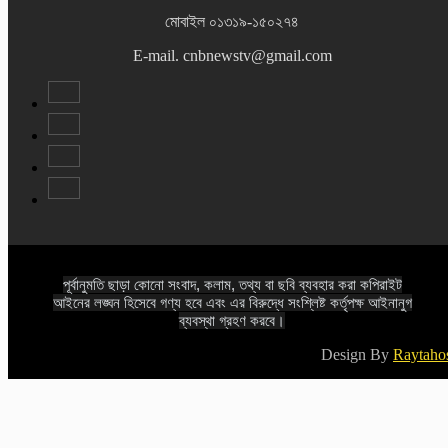
মোবাইল ০১৩১৯-১৫০২৭৪
E-mail. cnbnewstv@gmail.com
পূর্বানুমতি ছাড়া কোনো সংবাদ, কলাম, তথ্য বা ছবি ব্যবহার করা কপিরাইট
আইনের লঙ্ঘন হিসেবে গণ্য হবে এবং এর বিরুদ্ধে সংশ্লিষ্ট কর্তৃপক্ষ আইনানুগ
ব্যবস্থা গ্রহণ করবে।
Design By
Raytaho