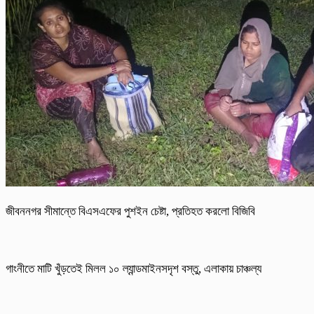
জীবননগর সীমান্তে বিএসএফের পুশইন চেষ্টা, প্রতিহত করলো বিজিবি
গাংনীতে মাটি খুঁড়তেই মিলল ১০ ল্যান্ডমাইনসদৃশ বস্তু, এলাকায় চাঞ্চল্য