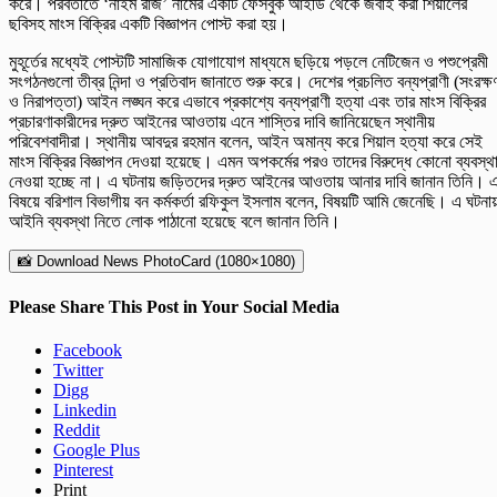
করে। পরবর্তীতে ‘নাইম রাজ’ নামের একটি ফেসবুক আইডি থেকে জবাই করা শিয়ালের
ছবিসহ মাংস বিক্রির একটি বিজ্ঞাপন পোস্ট করা হয়।
​মুহূর্তের মধ্যেই পোস্টটি সামাজিক যোগাযোগ মাধ্যমে ছড়িয়ে পড়লে নেটিজেন ও পশুপ্রেমী
সংগঠনগুলো তীব্র নিন্দা ও প্রতিবাদ জানাতে শুরু করে। দেশের প্রচলিত বন্যপ্রাণী (সংরক্ষ
ও নিরাপত্তা) আইন লঙ্ঘন করে এভাবে প্রকাশ্যে বন্যপ্রাণী হত্যা এবং তার মাংস বিক্রির
প্রচারণাকারীদের দ্রুত আইনের আওতায় এনে শাস্তির দাবি জানিয়েছেন স্থানীয়
পরিবেশবাদীরা। স্থানীয় আবদুর রহমান বলেন, আইন অমান্য করে শিয়াল হত্যা করে সেই
মাংস বিক্রির বিজ্ঞাপন দেওয়া হয়েছে। এমন অপকর্মের পরও তাদের বিরুদ্ধে কোনো ব্যবস্থ
নেওয়া হচ্ছে না। এ ঘটনায় জড়িতদের দ্রুত আইনের আওতায় আনার দাবি জানান তিনি। 
বিষয়ে বরিশাল বিভাগীয় বন কর্মকর্তা রফিকুল ইসলাম বলেন, বিষয়টি আমি জেনেছি। এ ঘটনা
আইনি ব্যবস্থা নিতে লোক পাঠানো হয়েছে বলে জানান তিনি।
📸 Download News PhotoCard (1080×1080)
Please Share This Post in Your Social Media
Facebook
Twitter
Digg
Linkedin
Reddit
Google Plus
Pinterest
Print