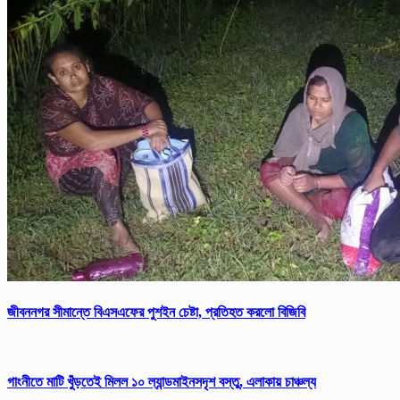
জীবননগর সীমান্তে বিএসএফের পুশইন চেষ্টা, প্রতিহত করলো বিজিবি
গাংনীতে মাটি খুঁড়তেই মিলল ১০ ল্যান্ডমাইনসদৃশ বস্তু, এলাকায় চাঞ্চল্য