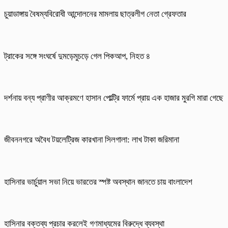
চুয়াডাঙ্গায় বৈষম্যবিরোধী আন্দোলনের মামলায় ছাত্রলীগ নেতা গ্রেফতার
ট্রাকের সঙ্গে সংঘর্ষে দুমড়েমুচড়ে গেল পিকআপ, নিহত ৪
দর্শনায় বন্য প্রাণীর আক্রমণে হাসান পোল্ট্রি ফার্মে প্রায় এক হাজার মুরগি মারা গেছে
জীবননগরে অবৈধ টয়লেট্রিজ কারখানা সিলগালা: লাখ টাকা জরিমানা
হাসিনার ভার্চুয়াল সভা নিয়ে ভারতের স্পষ্ট অবস্থান জানতে চায় বাংলাদেশ
হাসিনার বক্তব্য প্রচার করলেই গণমাধ্যমের বিরুদ্ধে ব্যবস্থা