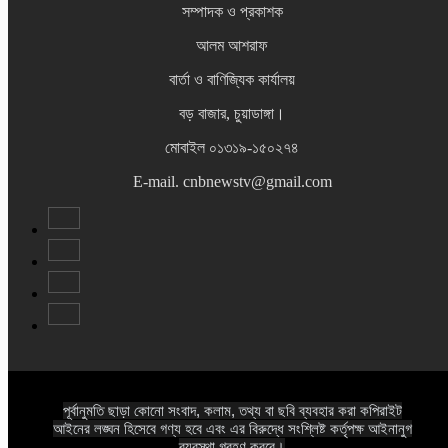
সম্পাদক ও প্রকাশক
আলম আশরাফ
বার্তা ও বাণিজ্যিক কার্যালয়
বড় বাজার, চুয়াডাঙ্গা।
মোবাইল ০১৩১৯-১৫০২৭৪
E-mail. cnbnewstv@gmail.com
পূর্বানুমতি ছাড়া কোনো সংবাদ, কলাম, তথ্য বা ছবি ব্যবহার করা কপিরাইট
আইনের লঙ্ঘন হিসেবে গণ্য হবে এবং এর বিরুদ্ধে সংশ্লিষ্ট কর্তৃপক্ষ আইনানুগ
ব্যবস্থা গ্রহণ করবে।