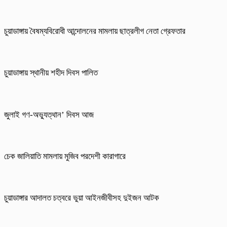
চুয়াডাঙ্গায় বৈষম্যবিরোধী আন্দোলনের মামলায় ছাত্রলীগ নেতা গ্রেফতার
চুয়াডাঙ্গায় স্থানীয় শহীদ দিবস পা‌লিত
জুলাই গণ-অভ্যুত্থান’ দিবস আজ
চেক জালিয়াতি মামলায় মুজিব পরদেশী কারাগারে
চুয়াডাঙ্গার আদালত চত্বরে ভুয়া আইনজীবীসহ দুইজন আটক