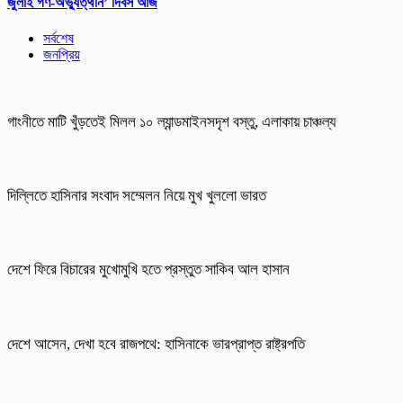
জুলাই গণ-অভ্যুত্থান’ দিবস আজ
সর্বশেষ
জনপ্রিয়
গাংনীতে মাটি খুঁড়তেই মিলল ১০ ল্যান্ডমাইনসদৃশ বস্তু, এলাকায় চাঞ্চল্য
দিল্লিতে হাসিনার সংবাদ সম্মেলন নিয়ে মুখ খুললো ভারত
দেশে ফিরে বিচারের মুখোমুখি হতে প্রস্তুত সাকিব আল হাসান
দেশে আসেন, দেখা হবে রাজপথে: হাসিনাকে ভারপ্রাপ্ত রাষ্ট্রপতি