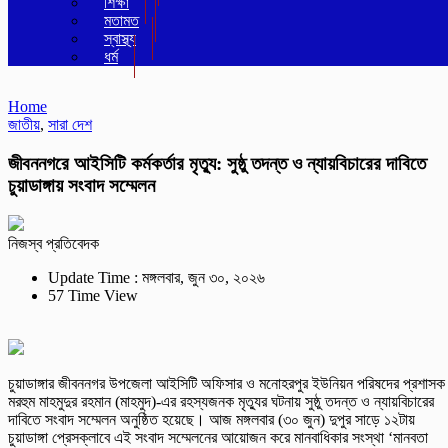
শিক্ষা
মতামত
স্বাস্থ্য
ধর্ম
Home
জাতীয়
,
সারা দেশ
জীবননগরে আইসিটি কর্মকর্তার মৃত্যু: সুষ্ঠু তদন্ত ও ন্যায়বিচারের দাবিতে
চুয়াডাঙ্গায় সংবাদ সম্মেলন
নিজস্ব প্রতিবেদক
Update Time : মঙ্গলবার, জুন ৩০, ২০২৬
57 Time View
চুয়াডাঙ্গার জীবননগর উপজেলা আইসিটি অফিসার ও মনোহরপুর ইউনিয়ন পরিষদের প্রশাসক
মরহুম মাহমুদুর রহমান (মাহমুদ)-এর রহস্যজনক মৃত্যুর ঘটনায় সুষ্ঠু তদন্ত ও ন্যায়বিচারের
দাবিতে সংবাদ সম্মেলন অনুষ্ঠিত হয়েছে। আজ মঙ্গলবার (৩০ জুন) দুপুর সাড়ে ১২টায়
চুয়াডাঙ্গা প্রেসক্লাবে এই সংবাদ সম্মেলনের আয়োজন করে মানবাধিকার সংস্থা ‘মানবতা