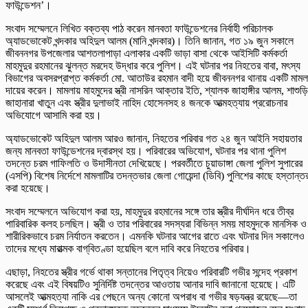
ফাউন্ডেশন’।
সংবাদ সম্মেলনে লিখিত বক্তব্য পাঠ করেন মানবতা ফাউন্ডেশনের নির্বাহী পরিচালক
অ্যাডভোকেট খন্দকার অহিদুল আলম (মানি খন্দকার)। তিনি জানান, গত ১৯ জুন সকালে
জীবননগর উপজেলার আশতলাপাড়া এলাকার একটি ভাড়া বাসা থেকে আইসিটি কর্মকর্তা
মাহমুদুর রহমানের ঝুলন্ত মরদেহ উদ্ধার করে পুলিশ। এই ঘটনার পর নিহতের বাবা, মৎস্য
বিভাগের অবসরপ্রাপ্ত কর্মকর্তা মো. আতাউর রহমান বাদী হয়ে জীবননগর থানায় একটি মামল
দায়ের করেন। মামলায় মাহমুদের স্ত্রী নাসরিন আক্তার ইতি, শ্যালক জাহাঙ্গীর আলম, শাশুড়ি
জাহানারা খাতুন এবং স্ত্রীর দুলাভাই নাহিদ হোসেনসহ ৪ জনকে আত্মহত্যায় প্ররোচনার
অভিযোগে আসামি করা হয়।
অ্যাডভোকেট অহিদুল আলম আরও জানান, নিহতের পরিবার গত ২৪ জুন আইনি সহায়তার
জন্য মানবতা ফাউন্ডেশনের দ্বারস্থ হয়। পরিবারের অভিযোগ, ঘটনার পর থানা পুলিশ
তদন্তে চরম গাফিলতি ও উদাসীনতা দেখিয়েছে। পরবর্তীতে চুয়াডাঙ্গা জেলা পুলিশ সুপারের
(এসপি) বিশেষ নির্দেশে মামলাটির তদন্তভার জেলা গোয়েন্দা (ডিবি) পুলিশের কাছে হস্তান্ত
করা হয়েছে।
সংবাদ সম্মেলনে অভিযোগ করা হয়, মাহমুদুর রহমানের সঙ্গে তার স্ত্রীর দীর্ঘদিন ধরে তীব্র
পারিবারিক কলহ চলছিল। স্ত্রী ও তার পরিবারের সদস্যরা বিভিন্ন সময় মাহমুদকে মানসিক ও
শারীরিকভাবে চরম নির্যাতন করতেন। এমনকি ঘটনার আগের রাতে এবং ঘটনার দিন সকালেও
তাদের মধ্যে মারাত্মক বাগ্‌বিতণ্ডা হয়েছিল বলে দাবি করে নিহতের পরিবার।
এছাড়া, নিহতের স্ত্রীর গর্ভে থাকা সন্তানের পিতৃত্ব নিয়েও পরিবারটি গভীর সন্দেহ প্রকাশ
করেছে এবং এই বিষয়টিও সুনির্দিষ্ট তদন্তের আওতায় আনার দাবি জানানো হয়েছে। এটি
আসলেই আত্মহত্যা নাকি এর পেছনে অন্য কোনো অপরাধ বা গভীর ষড়যন্ত্র রয়েছে—তা