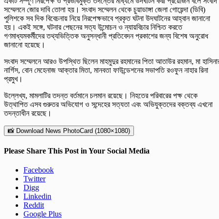
একটি সম্পূর্ণ নিরপেক্ষ ও প্রভাবমুক্ত তদন্তের মাধ্যমে উদঘাটন করা প্রয়োজন বলে সংবাদ
সম্মেলনে জোর দাবি তোলা হয়। সংবাদ সম্মেলন থেকে চুয়াডাঙ্গা জেলা গোয়েন্দা (ডিবি)
পুলিশকে সব দিক বিবেচনায় নিয়ে নিরপেক্ষভাবে প্রকৃত ঘটনা উদঘাটনের আহ্বান জানানো
হয়। একই সঙ্গে, ঘটনার পেছনের সত্য উন্মোচন ও ন্যায়বিচার নিশ্চিত করতে
গণমাধ্যমকর্মীদের তথ্যভিত্তিক অনুসন্ধানী প্রতিবেদন প্রকাশের জন্য বিশেষ অনুরোধ
জানানো হয়েছে।
সংবাদ সম্মেলনে আরও উপস্থিত ছিলেন মাহমুদুর রহমানের পিতা আতাউর রহমান, মা হাসিনা
নার্গিস, বোন মেহেনাজ আক্তার মিতা, মানবতা ফাউন্ডেশনের সভাপতি রওফুন নাহার রিনা
প্রমুখ।
উল্লেখ্য, মামলাটির তদন্ত বর্তমানে চলমান রয়েছে। নিহতের পরিবারের পক্ষ থেকে
উত্থাপিত এসব গুরুতর অভিযোগ ও সন্দেহের সত্যতা এবং অভিযুক্তদের বক্তব্য এখনো
তদন্তাধীন রয়েছে।
📸 Download News PhotoCard (1080×1080)
Please Share This Post in Your Social Media
Facebook
Twitter
Digg
Linkedin
Reddit
Google Plus