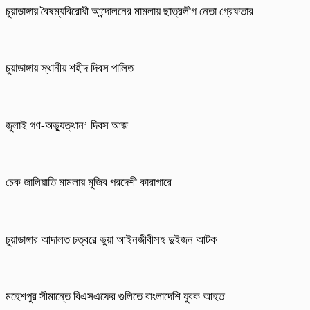
চুয়াডাঙ্গায় বৈষম্যবিরোধী আন্দোলনের মামলায় ছাত্রলীগ নেতা গ্রেফতার
চুয়াডাঙ্গায় স্থানীয় শহীদ দিবস পা‌লিত
জুলাই গণ-অভ্যুত্থান’ দিবস আজ
চেক জালিয়াতি মামলায় মুজিব পরদেশী কারাগারে
চুয়াডাঙ্গার আদালত চত্বরে ভুয়া আইনজীবীসহ দুইজন আটক
মহেশপুর সীমান্তে বিএসএফের গুলিতে বাংলাদেশি যুবক আহত