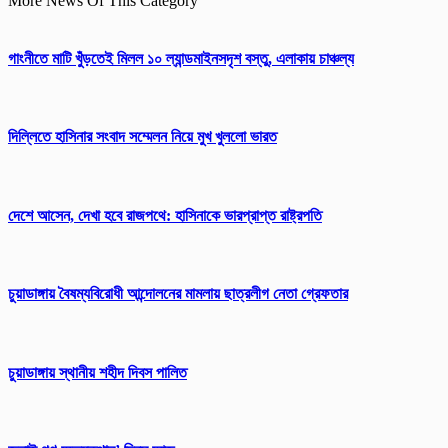
More News Of This Category
গাংনীতে মাটি খুঁড়তেই মিলল ১০ ল্যান্ডমাইনসদৃশ বস্তু, এলাকায় চাঞ্চল্য
দিল্লিতে হাসিনার সংবাদ সম্মেলন নিয়ে মুখ খুললো ভারত
দেশে আসেন, দেখা হবে রাজপথে: হাসিনাকে ভারপ্রাপ্ত রাষ্ট্রপতি
চুয়াডাঙ্গায় বৈষম্যবিরোধী আন্দোলনের মামলায় ছাত্রলীগ নেতা গ্রেফতার
চুয়াডাঙ্গায় স্থানীয় শহীদ দিবস পা‌লিত