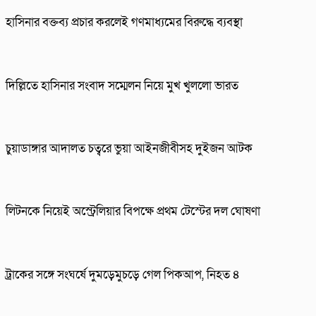
হাসিনার বক্তব্য প্রচার করলেই গণমাধ্যমের বিরুদ্ধে ব্যবস্থা
দিল্লিতে হাসিনার সংবাদ সম্মেলন নিয়ে মুখ খুললো ভারত
চুয়াডাঙ্গার আদালত চত্বরে ভুয়া আইনজীবীসহ দুইজন আটক
লিটনকে নিয়েই অস্ট্রেলিয়ার বিপক্ষে প্রথম টেস্টের দল ঘোষণা
ট্রাকের সঙ্গে সংঘর্ষে দুমড়েমুচড়ে গেল পিকআপ, নিহত ৪