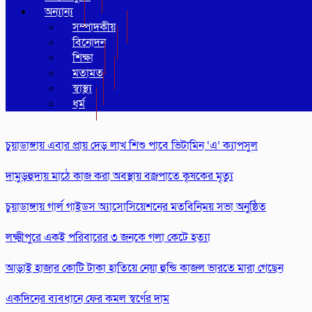
অন্যান্য
সম্পাদকীয়
বিনোদন
শিক্ষা
মতামত
স্বাস্থ্য
ধর্ম
চুয়াডাঙ্গায় এবার প্রায় দেড় লাখ শিশু পাবে ভিটামিন ‘এ’ ক্যাপসুল
দামুড়হুদায় মাঠে কাজ করা অবস্থায় বজ্রপাতে কৃষকের মৃত্যু
চুয়াডাঙ্গায় গার্ল গাইডস অ্যাসোসিয়েশনের মতবিনিময় সভা অনুষ্ঠিত
লক্ষ্মীপুরে একই পরিবারের ৩ জনকে গলা কেটে হত্যা
আড়াই হাজার কো‌টি টাকা হা‌তি‌য়ে নেয়া হুন্ডি কাজল ভারতে মারা গেছেন
একদিনের ব্যবধানে ফের কমল স্বর্ণের দাম