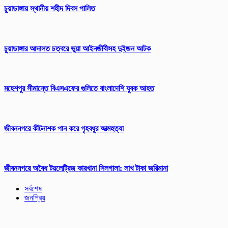
চুয়াডাঙ্গায় স্থানীয় শহীদ দিবস পা‌লিত
চুয়াডাঙ্গার আদালত চত্বরে ভুয়া আইনজীবীসহ দুইজন আটক
মহেশপুর সীমান্তে বিএসএফের গুলিতে বাংলাদেশি যুবক আহত
জীবননগরে কীটনাশক পান করে গৃহবধূর আত্মহত্যা
জীবননগরে অবৈধ টয়লেট্রিজ কারখানা সিলগালা: লাখ টাকা জরিমানা
সর্বশেষ
জনপ্রিয়