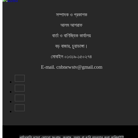
সম্পাদক ও প্রকাশক
আলম আশরাফ
বার্তা ও বাণিজ্যিক কার্যালয়
বড় বাজার, চুয়াডাঙ্গা।
মোবাইল ০১৩১৯-১৫০২৭৪
E-mail. cnbnewstv@gmail.com
পূর্বানুমতি ছাড়া কোনো সংবাদ, কলাম, তথ্য বা ছবি ব্যবহার করা কপিরাইট