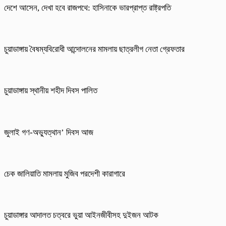
দেশে আসেন, দেখা হবে রাজপথে: হাসিনাকে ভারপ্রাপ্ত রাষ্ট্রপতি
চুয়াডাঙ্গায় বৈষম্যবিরোধী আন্দোলনের মামলায় ছাত্রলীগ নেতা গ্রেফতার
চুয়াডাঙ্গায় স্থানীয় শহীদ দিবস পা‌লিত
জুলাই গণ-অভ্যুত্থান’ দিবস আজ
চেক জালিয়াতি মামলায় মুজিব পরদেশী কারাগারে
চুয়াডাঙ্গার আদালত চত্বরে ভুয়া আইনজীবীসহ দুইজন আটক