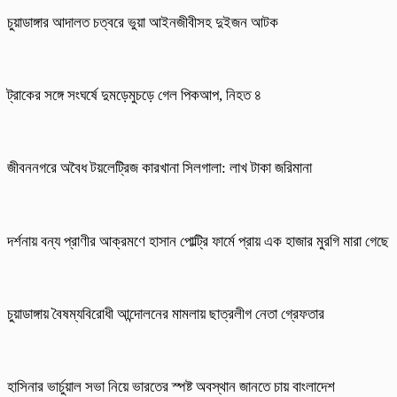
চুয়াডাঙ্গার আদালত চত্বরে ভুয়া আইনজীবীসহ দুইজন আটক
ট্রাকের সঙ্গে সংঘর্ষে দুমড়েমুচড়ে গেল পিকআপ, নিহত ৪
জীবননগরে অবৈধ টয়লেট্রিজ কারখানা সিলগালা: লাখ টাকা জরিমানা
দর্শনায় বন্য প্রাণীর আক্রমণে হাসান পোল্ট্রি ফার্মে প্রায় এক হাজার মুরগি মারা গেছে
চুয়াডাঙ্গায় বৈষম্যবিরোধী আন্দোলনের মামলায় ছাত্রলীগ নেতা গ্রেফতার
হাসিনার ভার্চুয়াল সভা নিয়ে ভারতের স্পষ্ট অবস্থান জানতে চায় বাংলাদেশ