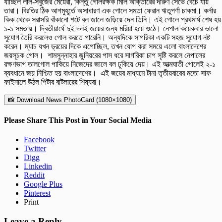
যাচ্ছিল লাল-সবুজের মেয়েরা, কিন্তু গোলরক্ষক মিলি আক্তারের দারুণ সেভে বেঁচে যায়
তারা। বিরতির ঠিক আগমুহূর্তে অসাধারণ এক গোলে সমতা ফেরান ঋতুপর্ণা চাকমা। কর্নার
কিক থেকে সরাসরি বাঁকানো শটে বল জালে জড়িয়ে দেন তিনি। এই গোলে প্রথমার্ধ শেষ হয়
১-১ সমতায়। দ্বিতীয়ার্ধে দুই দলই জয়ের জন্য মরিয়া হয়ে ওঠে। নেপাল কয়েকবার ভালো
সুযোগ তৈরি করলেও গোল করতে পারেনি। অন্যদিকে সাগরিকা একটি সহজ সুযোগ নষ্ট
করেন। ম্যাচ যখন ড্রয়ের দিকে এগোচ্ছিল, তখন যোগ করা সময়ে এলো বাংলাদেশের
জয়সূচক গোল। শামসুন্নাহার জুনিয়রের পাস ধরে সাগরিকা চাপ সৃষ্টি করলে নেপালের
রক্ষণভাগ তালগোল পাকিয়ে নিজেদের জালে বল ঢুকিয়ে দেয়। এই আত্মঘাতী গোলেই ২-১
ব্যবধানে জয় নিশ্চিত হয় বাংলাদেশের। এই জয়ের মাধ্যমে টানা তৃতীয়বারের মতো সাফ
ফাইনালে উঠল পিটার বাটলারের শিষ্যরা।
📸 Download News PhotoCard (1080×1080)
Please Share This Post in Your Social Media
Facebook
Twitter
Digg
Linkedin
Reddit
Google Plus
Pinterest
Print
Leave a Reply