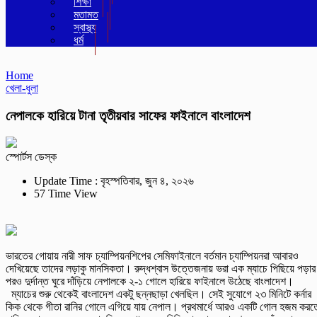
শিক্ষা
মতামত
স্বাস্থ্য
ধর্ম
Home
খেলা-ধুলা
নেপালকে হারিয়ে টানা তৃতীয়বার সাফের ফাইনালে বাংলাদেশ
স্পোর্টস ডেস্ক
Update Time : বৃহস্পতিবার, জুন ৪, ২০২৬
57 Time View
ভারতের গোয়ায় নারী সাফ চ্যাম্পিয়নশিপের সেমিফাইনালে বর্তমান চ্যাম্পিয়নরা আবারও
দেখিয়েছে তাদের লড়াকু মানসিকতা। রুদ্ধশ্বাস উত্তেজনায় ভরা এক ম্যাচে পিছিয়ে পড়ার
পরও দুর্দান্ত ঘুরে দাঁড়িয়ে নেপালকে ২-১ গোলে হারিয়ে ফাইনালে উঠেছে বাংলাদেশ।
ম্যাচের শুরু থেকেই বাংলাদেশ একটু ছন্নছাড়া খেলছিল। সেই সুযোগে ২৩ মিনিটে কর্নার
কিক থেকে গীতা রানির গোলে এগিয়ে যায় নেপাল। প্রথমার্ধে আরও একটি গোল হজম করত