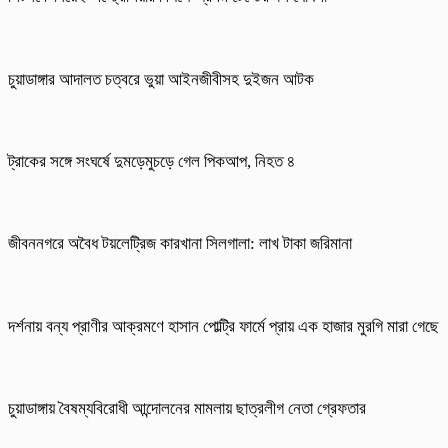
চুয়াডাঙ্গার আদালত চত্বরে ভুয়া আইনজীবীসহ দুইজন আটক
ট্রাকের সঙ্গে সংঘর্ষে দুমড়েমুচড়ে গেল পিকআপ, নিহত ৪
জীবননগরে অবৈধ টয়লেট্রিজ কারখানা সিলগালা: লাখ টাকা জরিমানা
দর্শনায় বন্য প্রাণীর আক্রমণে হাসান পোল্ট্রি ফার্মে প্রায় এক হাজার মুরগি মারা গেছে
চুয়াডাঙ্গায় বৈষম্যবিরোধী আন্দোলনের মামলায় ছাত্রলীগ নেতা গ্রেফতার