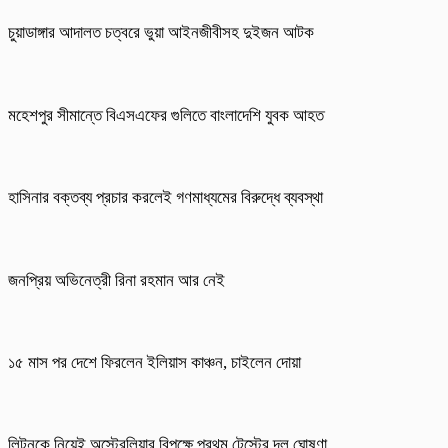
চুয়াডাঙ্গার আদালত চত্বরে ভুয়া আইনজীবীসহ দুইজন আটক
মহেশপুর সীমান্তে বিএসএফের গুলিতে বাংলাদেশি যুবক আহত
হাসিনার বক্তব্য প্রচার করলেই গণমাধ্যমের বিরুদ্ধে ব্যবস্থা
জনপ্রিয় অভিনেত্রী রিনা রহমান আর নেই
১৫ মাস পর দেশে ফিরলেন ইলিয়াস কাঞ্চন, চাইলেন দোয়া
লিটনকে নিয়েই অস্ট্রেলিয়ার বিপক্ষে প্রথম টেস্টের দল ঘোষণা