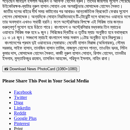
পড়েছেন মাহিদুল ইসলাম অঙ্কন ও আফিফ হোসেন ধ্রুব। তাদের জায়গায় সুযোগ পেয়েছ
উইকেটরক্ষক-ব্যাটার নুরুল হাসান সোহান এবং অলরাউন্ডার মোসাদ্দেক হোসেন সৈকত।
জাতীয় দলের বাইরে দীর্ঘ সময় কাটানোর পর আবারও আন্তর্জাতিক ক্রিকেটে ফেরার সুযোগ
পেলেন মোসাদ্দেক। অন্যদিকে সোহান নিয়মিতভাবে টি-টোয়েন্টি দলে থাকলেও ওয়ানডে দলে
তার অবস্থান এখনও স্থায়ী হয়নি। ফলে অস্ট্রেলিয়ার বিপক্ষে এই সিরিজ তার জন্যও
গুরুত্বপূর্ণ সুযোগ হয়ে উঠতে পারে। বাংলাদেশ ও অস্ট্রেলিয়ার মধ্যকার তিন ম্যাচের
ওয়ানডে সিরিজ শুরু হবে ৯ জুন। সিরিজের দ্বিতীয় ও তৃতীয় ম্যাচ অনুষ্ঠিত হবে যথাক্রমে
১১ ও ১৪ জুন। সবগুলো ম্যাচই বাংলাদেশ সময় সকাল ১১টায় অনুষ্ঠিত হবে মিরপুরের।
বাংলাদেশের প্রথম দুই ওয়ানডের স্কোয়াড: মেহেদী হাসান মিরাজ (অধিনায়ক), সৌম্য
সরকার, সাইফ হাসান, তানজিদ হাসান তামিম, নাজমুল হোসেন শান্ত, তাওহিদ হৃদয়, লিটন
কুমার দাস, মোসাদ্দেক হোসেন সৈকত, কাজী নুরুল হাসান সোহান, রিশাদ হোসেন, তানভীর
ইসলাম, মুস্তাফিজুর রহমান, তাসকিন আহমেদ, শরিফুল ইসলাম, নাহিদ রানা।
📸 Download News PhotoCard (1080×1080)
Please Share This Post in Your Social Media
Facebook
Twitter
Digg
Linkedin
Reddit
Google Plus
Pinterest
Print