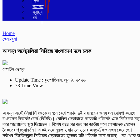
শিক্ষা
মতামত
স্বাস্থ্য
ধর্ম
Home
খেলা-ধুলা
আসন্ন অস্ট্রেলিয়া সিরিজে বাংলাদেশ দলে চমক
স্পোর্টস ডেস্ক
Update Time : বৃহস্পতিবার, জুন ৪, ২০২৬
73 Time View
আসন্ন অস্ট্রেলিয়া সিরিজকে সামনে রেখে প্রথম দুই ওয়ানডের জন্য দল ঘোষণা করেছে
বাংলাদেশ ক্রিকেট বোর্ড (বিসিবি)। ঘোষিত স্কোয়াডে কয়েকটি পরিবর্তন এনে নির্বাচকরা নতু
করে আলোচনার জন্ম দিয়েছেন। বিশেষ করে চার বছর পর জাতীয় দলে মোসাদ্দেক হোসেন
সৈকতের প্রত্যাবর্তন। একই সঙ্গে নুরুল হাসান সোহানের অন্তর্ভুক্তি নজর কেড়েছে।
সর্বশেষ নিউজিল্যান্ড সিরিজের স্কোয়াডের তুলনায় দুটি পরিবর্তন আনা হয়েছে। দল থেকে ব