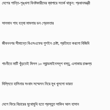
দেশের শান্তি-শৃঙ্খলা বিনষ্টকারীদের ব্যাপারে সতর্ক থাকুন: প্রধানমন্ত্রী
সালমান শাহ হত্যা মামলায় ডন গ্রেফতার
জীবননগর সীমান্তে বিএসএফের পুশইন চেষ্টা, প্রতিহত করলো বিজিবি
গাংনীতে মাটি খুঁড়তেই মিলল ১০ ল্যান্ডমাইনসদৃশ বস্তু, এলাকায় চাঞ্চল্য
দিল্লিতে হাসিনার সংবাদ সম্মেলন নিয়ে মুখ খুললো ভারত
দেশে ফিরে বিচারের মুখোমুখি হতে প্রস্তুত সাকিব আল হাসান