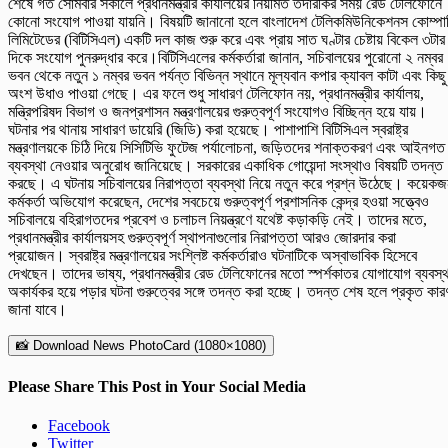
শেষে গত সোমবার সকালে প্রধানমন্ত্রীর কার্যালয়ের নিয়মিত তদারকির সময় রেড টেলিফোনে
কোনো সংযোগ পাওয়া যায়নি। বিষয়টি জানানো হলে বাংলাদেশ টেলিকমিউনিকেশনস কোম্পা
লিমিটেডের (বিটিসিএল) একটি দল কাজ শুরু করে এবং প্রায় সাত ঘণ্টার চেষ্টায় বিকেল ৩টার
দিকে সংযোগ পুনরুদ্ধার করে।বিটিসিএলের কর্মকর্তারা জানান, সচিবালয়ের পুরোনো ২ নম্বর
ভবন থেকে নতুন ১ নম্বর ভবন পর্যন্ত বিভিন্ন স্থানে মূল্যবান কপার ক্যাবল কাটা এবং কিছু
অংশ উধাও পাওয়া গেছে। এর ফলে শুধু সাধারণ টেলিফোন নয়, প্রধানমন্ত্রীর কার্যালয়,
মন্ত্রিপরিষদ বিভাগ ও জনপ্রশাসন মন্ত্রণালয়ের গুরুত্বপূর্ণ সংযোগও বিচ্ছিন্ন হয়ে যায়।
ঘটনার পর থানায় সাধারণ ডায়েরি (জিডি) করা হয়েছে। পাশাপাশি বিটিসিএল স্বরাষ্ট্র
মন্ত্রণালয়কে চিঠি দিয়ে সিসিটিভি ফুটেজ পর্যালোচনা, জড়িতদের শনাক্তকরণ এবং আইনগত
ব্যবস্থা নেওয়ার অনুরোধ জানিয়েছে। সরকারের একাধিক গোয়েন্দা সংস্থাও বিষয়টি তদন্ত
করছে। এ ঘটনায় সচিবালয়ের নিরাপত্তা ব্যবস্থা নিয়ে নতুন করে প্রশ্ন উঠেছে। কয়েক
কর্মকর্তা অভিযোগ করেছেন, দেশের সবচেয়ে গুরুত্বপূর্ণ প্রশাসনিক কেন্দ্র হওয়া সত্ত্বেও
সচিবালয়ে বহিরাগতদের প্রবেশ ও চলাচল নিয়ন্ত্রণে যথেষ্ট কড়াকড়ি নেই। তাদের মতে,
প্রধানমন্ত্রীর কার্যালয়সহ গুরুত্বপূর্ণ স্থাপনাগুলোর নিরাপত্তা আরও জোরদার করা
প্রয়োজন। স্বরাষ্ট্র মন্ত্রণালয়ের সংশ্লিষ্ট কর্মকর্তারাও ঘটনাটিকে অস্বাভাবিক হিসেবে
দেখছেন। তাদের ভাষ্য, প্রধানমন্ত্রীর রেড টেলিফোনের মতো স্পর্শকাতর যোগাযোগ ব্যবস্থ
অকার্যকর হয়ে পড়ার ঘটনা গুরুত্বের সঙ্গে তদন্ত করা হচ্ছে। তদন্ত শেষ হলে প্রকৃত কার
জানা যাবে।
📸 Download News PhotoCard (1080×1080)
Please Share This Post in Your Social Media
Facebook
Twitter