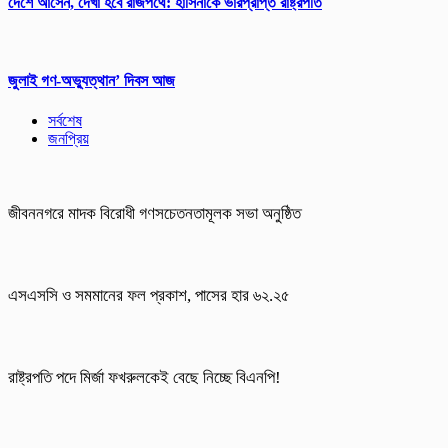
দেশে আসেন, দেখা হবে রাজপথে: হাসিনাকে ভারপ্রাপ্ত রাষ্ট্রপতি
জুলাই গণ-অভ্যুত্থান’ দিবস আজ
সর্বশেষ
জনপ্রিয়
জীবননগরে মাদক বিরোধী গণসচেতনতামূলক সভা অনুষ্ঠিত
এসএসসি ও সমমানের ফল প্রকাশ, পাসের হার ৬২.২৫
রাষ্ট্রপতি পদে মির্জা ফখরুলকেই বেছে নিচ্ছে বিএনপি!