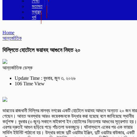
শিক্ষা
মতামত
স্বাস্থ্য
ধর্ম
Home
আন্তর্জাতিক
দিল্লিতে হোটেলে ভয়াবহ আগুনে নিহত ২০
আন্তর্জাতিক ডেস্ক
Update Time : বুধবার, জুন ৩, ২০২৬
106 Time View
ভারতের রাজধানী দিল্লির মালব্য নগরের একটি হোটেলে ভয়াবহ আগুনে অন্তত ২০ জন মার
গেছেন। আহত অবস্থায় আরও কয়েকজনকে উদ্ধার করা হয়েছে বলে জানিয়েছে স্থানীয়
কর্তৃপক্ষ। বুধবার (৩ জুন) সকালে মাইকাশা ইন হোটেলের নিচতলায় আগুনের সূত্রপাত হয়।
এরপর দ্রুতই আগুন ছড়িয়ে পড়ে পাঁচতলা ভবনজুড়ে। ঘটনাস্থলে একের পর এক ফায়ার
সার্ভিস ইউনিট পাঠানো হয়। উদ্ধার কাজে দুটি ওয়াটার ইঞ্জিন, দুটি ওয়াটার বাউজার, একটি