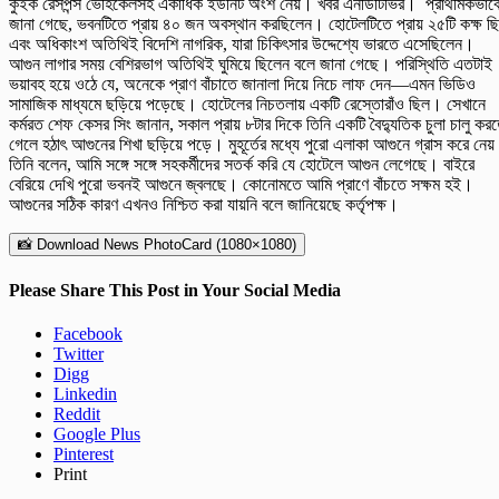
কুইক রেসপন্স ভেহিকেলসহ একাধিক ইউনিট অংশ নেয়। খবর এনডিটিভির। প্রাথমিকভাব
জানা গেছে, ভবনটিতে প্রায় ৪০ জন অবস্থান করছিলেন। হোটেলটিতে প্রায় ২৫টি কক্ষ ছ
এবং অধিকাংশ অতিথিই বিদেশি নাগরিক, যারা চিকিৎসার উদ্দেশ্যে ভারতে এসেছিলেন।
আগুন লাগার সময় বেশিরভাগ অতিথিই ঘুমিয়ে ছিলেন বলে জানা গেছে। পরিস্থিতি এতটাই
ভয়াবহ হয়ে ওঠে যে, অনেকে প্রাণ বাঁচাতে জানালা দিয়ে নিচে লাফ দেন—এমন ভিডিও
সামাজিক মাধ্যমে ছড়িয়ে পড়েছে। হোটেলের নিচতলায় একটি রেস্তোরাঁও ছিল। সেখানে
কর্মরত শেফ কেসর সিং জানান, সকাল প্রায় ৮টার দিকে তিনি একটি বৈদ্যুতিক চুলা চালু কর
গেলে হঠাৎ আগুনের শিখা ছড়িয়ে পড়ে। মুহূর্তের মধ্যে পুরো এলাকা আগুনে গ্রাস করে নে
তিনি বলেন, আমি সঙ্গে সঙ্গে সহকর্মীদের সতর্ক করি যে হোটেলে আগুন লেগেছে। বাইরে
বেরিয়ে দেখি পুরো ভবনই আগুনে জ্বলছে। কোনোমতে আমি প্রাণে বাঁচতে সক্ষম হই।
আগুনের সঠিক কারণ এখনও নিশ্চিত করা যায়নি বলে জানিয়েছে কর্তৃপক্ষ।
📸 Download News PhotoCard (1080×1080)
Please Share This Post in Your Social Media
Facebook
Twitter
Digg
Linkedin
Reddit
Google Plus
Pinterest
Print