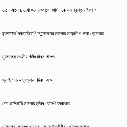
দেশে আসেন, দেখা হবে রাজপথে: হাসিনাকে ভারপ্রাপ্ত রাষ্ট্রপতি
চুয়াডাঙ্গায় বৈষম্যবিরোধী আন্দোলনের মামলায় ছাত্রলীগ নেতা গ্রেফতার
চুয়াডাঙ্গায় স্থানীয় শহীদ দিবস পা‌লিত
জুলাই গণ-অভ্যুত্থান’ দিবস আজ
চেক জালিয়াতি মামলায় মুজিব পরদেশী কারাগারে
চুয়াডাঙ্গার আদালত চত্বরে ভুয়া আইনজীবীসহ দুইজন আটক