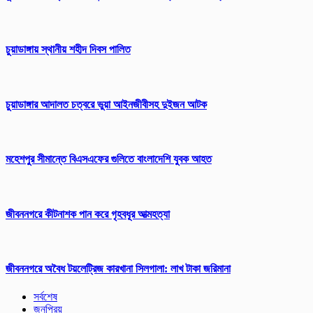
চুয়াডাঙ্গায় স্থানীয় শহীদ দিবস পা‌লিত
চুয়াডাঙ্গার আদালত চত্বরে ভুয়া আইনজীবীসহ দুইজন আটক
মহেশপুর সীমান্তে বিএসএফের গুলিতে বাংলাদেশি যুবক আহত
জীবননগরে কীটনাশক পান করে গৃহবধূর আত্মহত্যা
জীবননগরে অবৈধ টয়লেট্রিজ কারখানা সিলগালা: লাখ টাকা জরিমানা
সর্বশেষ
জনপ্রিয়