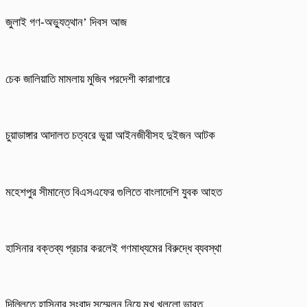
জুলাই গণ-অভ্যুত্থান’ দিবস আজ
চেক জালিয়াতি মামলায় মুজিব পরদেশী কারাগারে
চুয়াডাঙ্গার আদালত চত্বরে ভুয়া আইনজীবীসহ দুইজন আটক
মহেশপুর সীমান্তে বিএসএফের গুলিতে বাংলাদেশি যুবক আহত
হাসিনার বক্তব্য প্রচার করলেই গণমাধ্যমের বিরুদ্ধে ব্যবস্থা
দিল্লিতে হাসিনার সংবাদ সম্মেলন নিয়ে মুখ খুললো ভারত