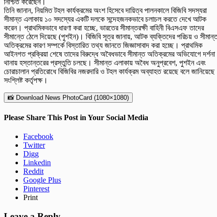
নিশ্চিত করেছেন।
তিনি জানান, নিয়মিত টহল কার্যক্রমের অংশ হিসেবে দায়িত্ব পালনকালে বিজিবি সদস্যরা
সীমান্ত এলাকায় ১০ সদস্যের একটি দলকে সন্দেহজনকভাবে চলাচল করতে দেখে আটক
করেন। প্রাথমিকভাবে ধারণা করা হচ্ছে, ভারতের সীমান্তরক্ষী বাহিনী বিএসএফ তাদের
সীমান্তে ঠেলে দিয়েছে (পুশইন)। বিজিবি সূত্র জানায়, আটক ব্যক্তিদের পরিচয় ও সীমান্
অতিক্রমের কারণ সম্পর্কে বিস্তারিত তথ্য জানতে জিজ্ঞাসাবাদ করা হচ্ছে। প্রাথমিক
আইনগত প্রক্রিয়া শেষে তাদের বিরুদ্ধে অবৈধভাবে সীমান্ত অতিক্রমের অভিযোগে দর্শনা
থানায় হস্তান্তরের প্রস্তুতি চলছে। সীমান্ত এলাকায় অবৈধ অনুপ্রবেশ, পুশইন এবং
চোরাচালান প্রতিরোধে বিজিবির নজরদারি ও টহল কার্যক্রম অব্যাহত রয়েছে বলে জানিয়েছে
সংশ্লিষ্ট কর্তৃপক্ষ।
📸 Download News PhotoCard (1080×1080)
Please Share This Post in Your Social Media
Facebook
Twitter
Digg
Linkedin
Reddit
Google Plus
Pinterest
Print
Leave a Reply