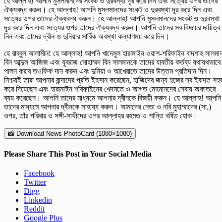
হে আল্লাহ! আপনি মুসলমানদের সংকট ও দুরবস্থা দূর করে দিন এবং সত্যের ওপর তাদের
ঐক্যবদ্ধ করুন। হে আল্লাহ! আপনি মুসলমানদের সংকট ও দুরবস্থা দূর করে দিন এবং
সত্যের ওপর তাদের ঐক্যবদ্ধ করুন। হে আল্লাহ! আপনি মুসলমানদের সংকট ও দুরবস্থা
দূর করে দিন এবং সত্যের ওপর তাদের ঐক্যবদ্ধ করুন। আপনি তাদের সব বিষয়ের দায়িত্ব
নিন এবং তাদের দ্বীন ও দুনিয়ার সার্বিক অবস্থা কল্যাণময় করে দিন।
হে রাব্বুল আলামীন! হে আল্লাহ! আপনি খাদেমুল হারামাইন ওয়াশ-শরিফাইন বাদশাহ সালমা
বিন আব্দুল আজিজ এবং যুবরাজ মোহাম্মদ বিন সালমানকে তাদের যাবতীয় কর্তব্য যথাযথভাবে
পালন করার তওফিক দান করুন এবং দুনিয়া ও আখেরাতে তাদের উত্তম প্রতিদান দিন।
নিশ্চয়ই তারা আপনার বান্দাদের প্রতি ইহসান করেছেন, হাজিদের জন্য হজের সব ইবাদত স
করে দিয়েছেন এবং হারামাইন শরিফাইনের খেদমতে ও আগত মেহমানদের সেবায় অকাতরে
ব্যয় করেছেন। আপনি তাদের মাধ্যমে আপনার দ্বীনকে বিজয়ী করুন। হে আল্লাহ! আপনি
তাদের মাধ্যমে আপনার দ্বীনকে সাহায্য করুন। আমাদের নেতা ও নবি মুহাম্মাদের (সা.)
ওপর, তাঁর পরিবার ও সঙ্গী-সাথীদের ওপর আল্লাহর রহমত ও শান্তি বর্ষিত হোক।
📸 Download News PhotoCard (1080×1080)
Please Share This Post in Your Social Media
Facebook
Twitter
Digg
Linkedin
Reddit
Google Plus