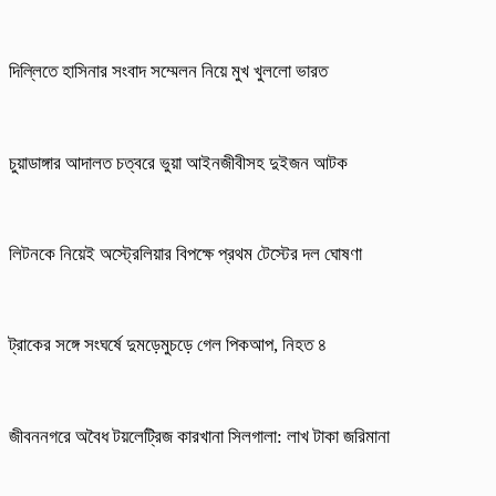
দিল্লিতে হাসিনার সংবাদ সম্মেলন নিয়ে মুখ খুললো ভারত
চুয়াডাঙ্গার আদালত চত্বরে ভুয়া আইনজীবীসহ দুইজন আটক
লিটনকে নিয়েই অস্ট্রেলিয়ার বিপক্ষে প্রথম টেস্টের দল ঘোষণা
ট্রাকের সঙ্গে সংঘর্ষে দুমড়েমুচড়ে গেল পিকআপ, নিহত ৪
জীবননগরে অবৈধ টয়লেট্রিজ কারখানা সিলগালা: লাখ টাকা জরিমানা