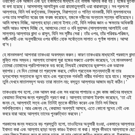
ওয়াক্তে এক আজান এবং দুই ইকামতের মাধ্যমে এই নামাজ আদায় করা হয়। হজের খুতবা
যা বলা হয়েছে। আসসালামু আলাইকুম ওয়া রাহমাতুল্লাহি ওয়া বারাকাতুহু। সব প্রশংসা
আল্লাহর, যিনি সর্ব কর্তৃত্বময়, নিষ্কলুষ, নিরাপত্তা ও শান্তি দানকারী, ‍যিনি মুসলমানদের
ওপর তার সম্মানিত ঘরের হজ ফরজ করেছেন, হজকে দ্বীনের অন্যতম স্তম্ভ বানিয়েছেন।
আমি সাক্ষ্য দিচ্ছি, আল্লাহ ছাড়া কোনো ইলাহ নেই, যিনি সর্বময় জ্ঞান ও ক্ষমতার অধিকারী
আমি আরও সাক্ষ্য দিচ্ছি যে, আমাদের নেতা ও নবি মুহাম্মদ (সাল্লাল্লাহু আলাইহি ওয়া
সাল্লাম) আল্লাহর বান্দা ও রাসুল, যিনি সব সৃষ্টির সেরা। তাঁর ওপর, তাঁর পরিবার-পরিজন,
সঙ্গী-সাথী এবং অনুসারীদের ওপর বর্ষিত হোক সর্বোত্তম সালাত ও পূর্ণাঙ্গ সালাম। আম্মা
বা’দ।
হে মানবসকল! আপনারা তাকওয়া অবলম্বন করুন। কারণ তাকওয়ার মাধ্যমেই পরকালে বান্দা
মুক্তি লাভ সম্ভব। আল্লাহ তাআলা সুরা হজের শুরুতে এরশাদ করেছেন, ‘হে মানবসকল!
তোমরা তোমাদের প্রতিপালককে ভয় করো; নিশ্চয়ই কেয়ামতের ভূকম্পন এক ভয়ানক
ব্যাপার। যে দিন তোমরা তা প্রত্যক্ষ করবে, সেদিন প্রত্যেক স্তন্যদাত্রী মা তার
দুগ্ধপোষ্য সন্তানকে ভুলে যাবে এবং প্রত্যেক গর্ভবতী নারীর গর্ভপাত হয়ে যাবে। মানুষকে
তুমি দেখবে মাতালসদৃশ অথচ তারা মাতাল নয়; বস্তুত আল্লাহর আজাব বড়ই কঠিন।’
তাকওয়ার পথ হলো, নেক আমল করা এবং সব ধরনের পাপাচার ও মন্দ কাজ বর্জনের মাধ্যমে
কেয়ামত দিবসের জন্য প্রস্তুতি গ্রহণ করা। আল্লাহ তাআলা ইরশাদ করেছেন, ‘তা এই
জন্য যে, আল্লাহই সত্য এবং তিনিই মৃতকে জীবিত করেন এবং তিনি সর্ব বিষয়ে
সর্বশক্তিমান। আর এজন্য যে, কেয়ামত অবশ্যই আসবে, এতে কোনো সন্দেহ নেই এবং
কবরে যারা আছে আল্লাহ তাদের পুনরুত্থিত করবেন।’
পরকালের জন্য সবচেয়ে বড় প্রস্তুতি হলো, তাওহিদের অনুসারী হওয়া, একমাত্র আল্লাহর
ইবাদত করা এবং আল্লাহ ছাড়া অন্য কারও ইবাদত না করা। মানুষ কীভাবে আল্লাহকে ছে
এমন কিছুর ইবাদত করে বা তাকে ডাকে, যা তার কোনো ক্ষতিও করতে পারে না, উপকারও