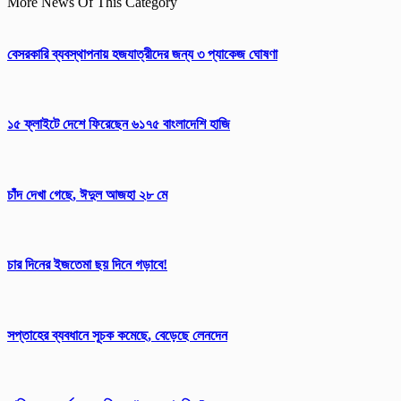
More News Of This Category
বেসরকারি ব্যবস্থাপনায় হজযাত্রীদের জন্য ৩ প্যাকেজ ঘোষণা
১৫ ফ্লাইটে দেশে ফিরেছেন ৬১৭৫ বাংলাদেশি হাজি
চাঁদ দেখা গেছে, ঈদুল আজহা ২৮ মে
চার দিনের ইজতেমা ছয় দিনে গড়াবে!
সপ্তাহের ব্যবধানে সূচক কমেছে, বেড়েছে লেনদেন