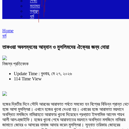
শিক্ষা
মতামত
স্বাস্থ্য
ধর্ম
Home
ধর্ম
তাকওয়া অবলম্বনের আহ্বান ও মুসলিমদের ঐক্যের জন্য দোয়া
নিজস্ব প্রতিবেদক
Update Time : বুধবার, মে ২৭, ২০২৬
114 Time View
হজের দ্বিতীয় দিনে সৌদি আরবের আরাফাত পর্বতে সমবেত হন বিশ্বের বিভিন্ন প্রান্ত থে
হজে আসা মুসল্লিরা। এখানে হজের খুতবা দেওয়া হয়। এবারের হজে আরাফাত ময়দানে
অবস্থিত মসজিদে নামিরাহতে আরাফার খুতবা দিয়েছেন প্রখ্যাত ইসলামিক আলেম শায়খ
আলী আল-হুজাইফি। হজের খুতবা শেষে আরাফাতের ময়দানে অবস্থিত মসজিদে নামিরায়
জামাতে জোহর ও আসরের নামাজ আদায় করেন মুসল্লিরা। সুন্নাত তরিকায় জোহরের