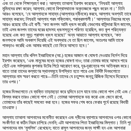
এবং তা থেকে শিক্ষাগ্রহণ করা। আল্লাহ তাআলা ইরশাদ করেছেন, ‘নিশ্চয়ই আল্লাহ
মুমিনদের রক্ষা করেন; আল্লাহ কোনো বিশ্বাসঘাতক অকৃতজ্ঞকে পছন্দ করেন না।’ তিনি
আরও বলেছেন, ‘যে আল্লাহকে সাহায্য (আল্লাহর দ্বীনকে) করবে, আল্লাহ অবশ্যই তাক
সাহায্য করবেন; নিশ্চয়ই আল্লাহ পরম শক্তিমান, পরাক্রমশালী।’ আল্লাহর নিয়মের মধ্যে
আরও রয়েছে তাঁর এই বাণী: ‘কত জনপদ আমি ধ্বংস করেছি যেগুলোর বাসিন্দারা ছিল জালেম
তাই এসব জনপদ তাদের ঘরের ছাদসহ ধ্বংসস্তূপে পরিণত হয়েছিল, কত কূপ পরিত্যক্ত
হয়েছে এবং কত সুদৃঢ় প্রাসাদ ধ্বংস হয়েছে!’ অন্য আয়াতে আল্লাহ বলেছেন, ‘কত
জনপদকে আমি অবকাশ দিয়েছি এই অবস্থায় যে তা ছিল জালেম, অতঃপর আমি তাকে
পাকড়াও করেছি এবং আমার কাছেই তো ফিরে আসতে হবে।’
মহান আল্লাহ তাঁর খলিল ইবরাহিমকে (আ.) হজের আজান বা ঘোষণা দেওয়ার নির্দেশ দিয়ে
ইরশাদ করেছেন, ‘এবং মানুষের মধ্যে হজের ঘোষণা দাও; তারা তোমার কাছে আসবে পায়ে
হেঁটে এবং সর্বপ্রকার কৃশকায় উটের পিঠে আরোহণ করে, দূর-দূরান্তের পথ অতিক্রম করে।
যাতে তারা তাদের কল্যাণের স্থানসমূহে উপস্থিত হতে পারে এবং নির্দিষ্ট দিনগুলোতে
আল্লাহর নাম স্মরণ করতে পারে—তিনি তাদের যে চতুষ্পদ জন্তু রিজিক হিসেবে দিয়েছেন
তার ওপর।’
হজের দিনগুলোতে যে ব্যক্তি তাড়াহুড়ো করে দুদিনে চলে যাবে তার কোনো পাপ নেই এবং য
বিলম্ব করবে তারও কোনো পাপ নেই। তোমরা আল্লাহকে ভয় করো এবং জেনে রাখো,
তোমাদের তাঁর কাছেই সমবেত করা হবে। হজের সফর শেষ করে ফেরার পূর্বে রয়েছে বিদায়ী
তাওয়াফ।
আল্লাহ তাআলা আপনাদের মনোনীত করেছেন এবং দ্বীনের ব্যাপারে আপনাদের ওপর কোন
সংকীর্ণতা বা কঠিন নিয়ম চাপিয়ে দেননি; এটা আপনাদের পিতা ইবরাহিমের মিল্লাত। তিনি পূর্
আপনাদের নাম ‘মুসলিম’ রেখেছেন; যাতে রাসুল আপনাদের জন্য সাক্ষী হন এবং আপনারা