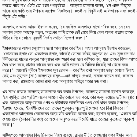
করতে পারে না? এটাই তো চরম পথভ্রষ্টতা। আল্লাহ তাআলা বলেন, ‘সে এমন কিছুকে
ডাকে যার ক্ষতি তার উপকার অপেক্ষা নিকটতর। কতই না নিকৃষ্ট এই অভিভাবক এবং কতই 
নিকৃষ্ট এই সঙ্গী!’
আল্লাহ তাআলা আরও ইরশাদ করেন, ‘যে ব্যক্তি আল্লাহর সাথে শরিক করে, সে যেন
আকাশ থেকে আছড়ে পড়ল, অতঃপর পাখি তাকে ছোঁ মেরে নিয়ে গেল অথবা বাতাস তাকে
উড়িয়ে নিয়ে কোনো দূরবর্তী নির্জন স্থানে নিক্ষেপ করল।’
ইমানদারদের আসল স্লোগান হলো আল্লাহর তাওহিদ। মহান আল্লাহ ইরশাদ করেছেন,
‘তোমাদের ইলাহ তো একমাত্র ইলাহ, কাজেই তোমরা তাঁরই অনুগত হও এবং সুসংবাদ দাও
বিনীতদের; যাদের অন্তর আল্লাহর নাম স্মরণ করা হলে কম্পিত হয়, যারা তাদের বিপদ-আপ
ধৈর্য ধারণ করে, নামাজ কায়েম করে এবং আমি তাদের যে রিজিক দিয়েছি তা থেকে ব্যয়
করে।’ এগুলোই দ্বীনে ইসলামের মূল রোকন—তাওহিদ তথা আল্লাহ ছাড়া কোনো ইলাহ
নেই এবং মুহাম্মদ (সা.) আল্লাহর রাসুল—এই সাক্ষ্য দেওয়া, নামাজ কায়েম করা, জাকাত
আদায় করা, রমজানের রোজা রাখা এবং আল্লাহর পবিত্র ঘরের হজ করা।
এর সাথে রয়েছে আল্লাহ তাআলাকে ভয় করার উপদেশ; আল্লাহ তাআলা ইরশাদ করেছেন,
‘যে ব্যক্তি তার প্রতিপালকের সামনে দাঁড়ানোকে ভয় করে, তার জন্য রয়েছে দুটি জান্নাত
এবং আল্লাহর আনুগত্যের ওপর ও কষ্টদায়ক তাকদিরের ওপর ধৈর্য ধারণ করার উপদেশ;
ইরশাদ হয়েছে, ‘ধৈর্যশীলদের তো তাদের পুরস্কার পুরোপুরি দেওয়া হবে বিনা হিসাবে।’
একইসাথে আল্লাহর নেয়ামতের জন্য তাঁর শুকরিয়া আদায় করা; ইরশাদ হয়েছে, ‘এভাবে আ
সেগুলোকে (কোরবানির পশু) তোমাদের অনুগত করে দিয়েছি যাতে তোমরা কৃতজ্ঞতা প্রকাশ
করো।’
সৃষ্টিজগতে আল্লাহর কিছু চিরন্তন নিয়ম রয়েছে, বান্দার উচিত সেগুলোর ওপর ঈমান আনা