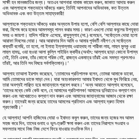
সাক্ষী হন মানবজাতির জন্য। অতএব আপনারা নামাজ কায়েম করুন, জাকাত আদায় করুন
এবং আল্লাহকে শক্তভাবে আঁকড়ে ধরুন; তিনিই আপনাদের অভিভাবক, কত উত্তম
অভিভাবক এবং কত উত্তম সাহায্যকারী!
আল্লাহকে শক্তভাবে আঁকড়ে ধরার অন্যতম উপায় হলো, বেশি বেশি আল্লাহর কাছে দোয়া
করা, বিশেষ করে হজের আমলসমূহ পালন করার সময়। কারণ এগুলো দোয়া কবুলের উপযুক্ত
সময় ও জায়গা। হাদিস শরিফে এসেছে, রাসুলুল্লাহ (সা.) বলেছেন, ‘সর্বোত্তম দোয়া হলো
আরাফা দিবসের দোয়া। আর আরাফার দিন আমি ও আমার পূর্ববর্তী নবীগণ যে সর্বোত্তম
বাক্যটি বলেছি, তা হলো, লা ইলাহা ইল্লাল্লাহু ওয়াহদাহু লা শারীকা লাহু, লাহুল মুলকু ওয়া
লাহুল হামদু, ওয়া হুওয়া আলা কুল্লি শাইয়িন ক্বাদীর (অর্থাৎ: আল্লাহ ছাড়া কোনো উপাস্য
নেই, তিনি একক, তাঁর কোনো শরিক নেই, রাজত্ব একমাত্র তাঁরই এবং সমস্ত প্রশংসাও
তাঁরই, আর তিনি সব বিষয়ে সর্বশক্তিমান)।’
আল্লাহ তাআলা ইরশাদ করেছেন, ‘তোমাদের প্রতিপালক বলেন, তোমরা আমাকে ডাকো,
আমি তোমাদের ডাকে সাড়া দেব। যারা অহংকারবশত আমার ইবাদত থেকে মুখ ফিরিয়ে নেয়,
তারা অবশ্যই লাঞ্ছিত হয়ে জাহান্নামে প্রবেশ করবে।’ অন্য আয়াতে আল্লাহ বলেছেন,
‘তাদের মধ্যে কেউ কেউ বলে, হে আমাদের প্রতিপালক! আমাদের দুনিয়াতেও কল্যাণ দান
করুন এবং আখেরাতেও কল্যাণ দান করুন এবং আমাদের জাহান্নামের আজাব থেকে রক্ষা
করুন। তাদেরই জন্য রয়েছে তাদের আমলের প্রতিদান এবং আল্লাহ দ্রুত হিসাব
গ্রহণকারী।’
হে আল্লাহ! আপনি হাজিদের দোয়া ও ইবাদত কবুল করুন, তাদের জন্য হজের সব আমল
সহজ করে দিন, তাদের গুনাহ ও ভুল-ত্রুটি ক্ষমা করুন এবং তাদের নিরাপদে সওয়াব ও
সফলতার সাথে নিজ নিজ দেশে ফিরে যাওয়ার তওফিক দিন।