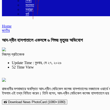
শিক্ষা
মতামত
স্বাস্থ্য
ধর্ম
Home
জাতীয়
আদ-দ্বীন হাসপাতালে একসঙ্গে ৬ শিশুর মৃত্যুর অভিযোগ
নিজস্ব প্রতিবেদক
Update Time : বুধবার, মে ২৭, ২০২৬
52 Time View
রাজধানীর মগবাজারে অবস্থিত আদ-দ্বীন মেডিকেল কলেজ হাসপাতালের নবজাতক ওয়ার্ডে ছয়
ইসলাম এই তথ্য নিশ্চিত করেন। তিনি বলেন, আদ-দ্বীন মেডিকেল কলেজ হাসপাতালে ছয় শিশ
📸 Download News PhotoCard (1080×1080)