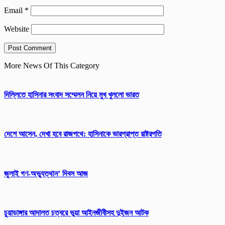
Email
*
Website
More News Of This Category
দিল্লিতে হাসিনার সংবাদ সম্মেলন নিয়ে মুখ খুললো ভারত
দেশে আসেন, দেখা হবে রাজপথে: হাসিনাকে ভারপ্রাপ্ত রাষ্ট্রপতি
জুলাই গণ-অভ্যুত্থান’ দিবস আজ
চুয়াডাঙ্গার আদালত চত্বরে ভুয়া আইনজীবীসহ দুইজন আটক