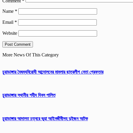
Comment
*
Name
*
Email
*
Website
More News Of This Category
চুয়াডাঙ্গায় বৈষম্যবিরোধী আন্দোলনের মামলায় ছাত্রলীগ নেতা গ্রেফতার
চুয়াডাঙ্গায় স্থানীয় শহীদ দিবস পা‌লিত
চুয়াডাঙ্গার আদালত চত্বরে ভুয়া আইনজীবীসহ দুইজন আটক