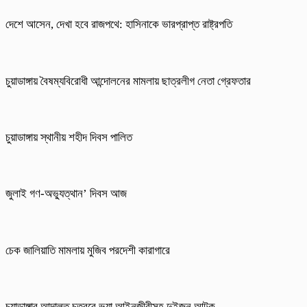
দেশে আসেন, দেখা হবে রাজপথে: হাসিনাকে ভারপ্রাপ্ত রাষ্ট্রপতি
চুয়াডাঙ্গায় বৈষম্যবিরোধী আন্দোলনের মামলায় ছাত্রলীগ নেতা গ্রেফতার
চুয়াডাঙ্গায় স্থানীয় শহীদ দিবস পা‌লিত
জুলাই গণ-অভ্যুত্থান’ দিবস আজ
চেক জালিয়াতি মামলায় মুজিব পরদেশী কারাগারে
চুয়াডাঙ্গার আদালত চত্বরে ভুয়া আইনজীবীসহ দুইজন আটক