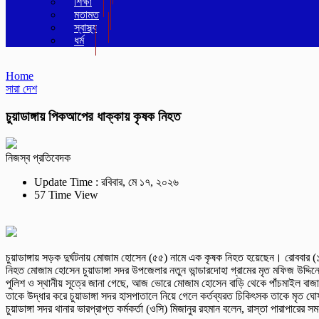
শিক্ষা
মতামত
স্বাস্থ্য
ধর্ম
Home
সারা দেশ
চুয়াডাঙ্গায় পিকআপের ধাক্কায় কৃষক নিহত
নিজস্ব প্রতিবেদক
Update Time : রবিবার, মে ১৭, ২০২৬
57 Time View
চুয়াডাঙ্গায় সড়ক দুর্ঘটনায় মোজাম হোসেন (৫৫) নামে এক কৃষক নিহত হয়েছেন। রোববার (১৭
নিহত মোজাম হোসেন চুয়াডাঙ্গা সদর উপজেলার নতুন ভান্ডারদোহা গ্রামের মৃত মফিজ উদ্দ
পুলিশ ও স্থানীয় সূত্রে জানা গেছে, আজ ভোরে মোজাম হোসেন বাড়ি থেকে পাঁচমাইল বাজা
তাকে উদ্ধার করে চুয়াডাঙ্গা সদর হাসপাতালে নিয়ে গেলে কর্তব্যরত চিকিৎসক তাকে মৃত ঘ
চুয়াডাঙ্গা সদর থানার ভারপ্রাপ্ত কর্মকর্তা (ওসি) মিজানুর রহমান বলেন, রাস্তা পার