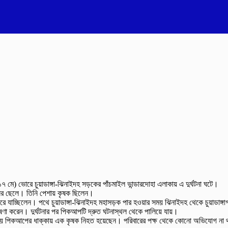
 মে) ভোরে চুয়াডাঙ্গা-ঝিনাইদহ সড়কের পাঁচমাইল ভান্ডারদোহা এলাকায় এ দুর্ঘটনা ঘটে।
িনের ছেলে। তিনি পেশায় কৃষক ছিলেন।
রে যাচ্ছিলেন। পথে চুয়াডাঙ্গা-ঝিনাইদহ মহাসড়ক পার হওয়ার সময় ঝিনাইদহ থেকে চুয়াডাঙ
োষণা করেন। দুর্ঘটনার পর পিকআপটি দ্রুত ঘটনাস্থল থেকে পালিয়ে যায়।
াপারের সময় পিকআপের ধাক্কায় এক কৃষক নিহত হয়েছেন। পরিবারের পক্ষ থেকে কোনো অভিযোগ না