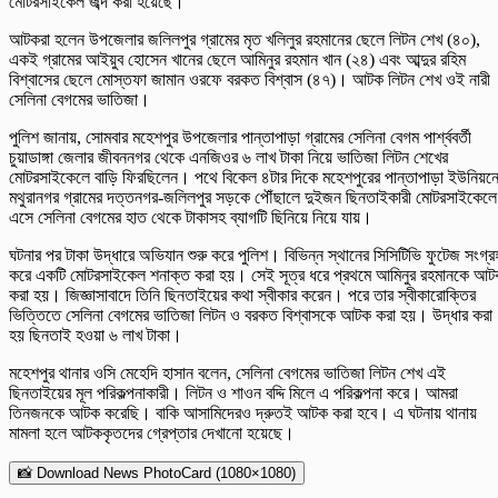
মোটরসাইকেল জব্দ করা হয়েছে।
আটকরা হলেন উপজেলার জলিলপুর গ্রামের মৃত খলিলুর রহমানের ছেলে লিটন শেখ (৪০),
একই গ্রামের আইয়ুব হোসেন খানের ছেলে আমিনুর রহমান খান (২৪) এবং আব্দুর রহিম
বিশ্বাসের ছেলে মোস্তফা জামান ওরফে বরকত বিশ্বাস (৪৭)। আটক লিটন শেখ ওই নারী
সেলিনা বেগমের ভাতিজা।
পুলিশ জানায়, সোমবার মহেশপুর উপজেলার পান্তাপাড়া গ্রামের সেলিনা বেগম পার্শ্ববর্তী
চুয়াডাঙ্গা জেলার জীবননগর থেকে এনজিওর ৬ লাখ টাকা নিয়ে ভাতিজা লিটন শেখের
মোটরসাইকেলে বাড়ি ফিরছিলেন। পথে বিকেল ৪টার দিকে মহেশপুরের পান্তাপাড়া ইউনিয়ন
মথুরানগর গ্রামের দত্তনগর-জলিলপুর সড়কে পৌঁছালে দুইজন ছিনতাইকারী মোটরসাইকেলে
এসে সেলিনা বেগমের হাত থেকে টাকাসহ ব্যাগটি ছিনিয়ে নিয়ে যায়।
ঘটনার পর টাকা উদ্ধারে অভিযান শুরু করে পুলিশ। বিভিন্ন স্থানের সিসিটিভি ফুটেজ সংগ্র
করে একটি মোটরসাইকেল শনাক্ত করা হয়। সেই সূত্র ধরে প্রথমে আমিনুর রহমানকে আট
করা হয়। জিজ্ঞাসাবাদে তিনি ছিনতাইয়ের কথা স্বীকার করেন। পরে তার স্বীকারোক্তির
ভিত্তিতে সেলিনা বেগমের ভাতিজা লিটন ও বরকত বিশ্বাসকে আটক করা হয়। উদ্ধার করা
হয় ছিনতাই হওয়া ৬ লাখ টাকা।
মহেশপুর থানার ওসি মেহেদি হাসান বলেন, সেলিনা বেগমের ভাতিজা লিটন শেখ এই
ছিনতাইয়ের মূল পরিকল্পনাকারী। লিটন ও শাওন বদ্দি মিলে এ পরিকল্পনা করে। আমরা
তিনজনকে আটক করেছি। বাকি আসামিদেরও দ্রুতই আটক করা হবে। এ ঘটনায় থানায়
মামলা হলে আটককৃতদের গ্রেপ্তার দেখানো হয়েছে।
📸 Download News PhotoCard (1080×1080)