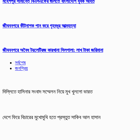
মহেশপুর সীমান্তে বিএসএফের গুলিতে বাংলাদেশি যুবক আহত
জীবননগরে কীটনাশক পান করে গৃহবধূর আত্মহত্যা
জীবননগরে অবৈধ টয়লেট্রিজ কারখানা সিলগালা: লাখ টাকা জরিমানা
সর্বশেষ
জনপ্রিয়
দিল্লিতে হাসিনার সংবাদ সম্মেলন নিয়ে মুখ খুললো ভারত
দেশে ফিরে বিচারের মুখোমুখি হতে প্রস্তুত সাকিব আল হাসান