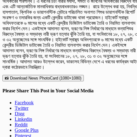
অধিকারের পরিপন্থি। এ ধরনের চর্চা নারীর মর্যাদা, সমতা ও জীবনের অধিকারের বিরুদ্ধে যা
এবং এটি আন্তর্জাতিক মানবাধিকার বাধ্যবাধকতারও লঙ্ঘন। রায়ে উল্লেখ করা হয়, নিবন্ধ
হাসপাতাল, ক্লিনিক ও ডায়াগনস্টিক সেন্টারে পরিচালিত অনাগত শিশুর ডায়াগনস্টিক রিপোর্ট
সংরক্ষণ ও তদারকির জন্য একটি কেন্দ্রীয় ডাটাবেজ থাকা প্রয়োজন। হাইকোর্ট স্বাস্থ্য
অধিদফতরকে ৬ মাসের মধ্যে একটি কেন্দ্রীয় ডিজিটাল ডাটাবেজ তৈরি ও নিয়মিত হালনাগাদ
করার নির্দেশ দেন। একইসঙ্গে আদালত বলেন, ভ্রূণের লিঙ্গ নির্ধারণের মাধ্যমে কন্যাশিশুর
বিরুদ্ধে বৈষম্য ও সম্ভাব্য নারী ভ্রূণ হত্যার ঝুঁকি তৈরি হয়, যা সংবিধানের ১৮, ২৭, ২৮, 
ও ৩২ অনুচ্ছেদের সঙ্গে সাংঘর্ষিক। হাইকোর্ট স্বাস্থ্য অধিদপ্তরকে ৬ মাসের মধ্যে একটি
কেন্দ্রীয় ডিজিটাল ডাটাবেজ তৈরি ও নিয়মিত হালনাগাদ করার নির্দেশ দেন। একইসঙ্গে
আদালত বলেন, ভ্রূণের লিঙ্গ নির্ধারণের মাধ্যমে কন্যাশিশুর বিরুদ্ধে বৈষম্য ও সম্ভাব্য নারী
ভ্রূণ হত্যার ঝুঁকি তৈরি হয়, যা সংবিধানের ১৮, ২৭, ২৮, ৩১ ও ৩২ অনুচ্ছেদের সঙ্গে
সাংঘর্ষিক। আদালত আরও উল্লেখ করেন, ভারতসহ বিভিন্ন দেশে এ ধরনের কার্যক্রম আই
দ্বারা কঠোরভাবে নিয়ন্ত্রিত।
📸 Download News PhotoCard (1080×1080)
Please Share This Post in Your Social Media
Facebook
Twitter
Digg
Linkedin
Reddit
Google Plus
Pinterest