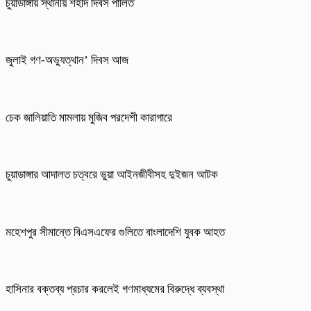
চুয়াডাঙ্গায় স্থানীয় শহীদ দিবস পা‌লিত
জুলাই গণ-অভ্যুত্থান’ দিবস আজ
চেক জালিয়াতি মামলায় মুজিব পরদেশী কারাগারে
চুয়াডাঙ্গার আদালত চত্বরে ভুয়া আইনজীবীসহ দুইজন আটক
মহেশপুর সীমান্তে বিএসএফের গুলিতে বাংলাদেশি যুবক আহত
হাসিনার বক্তব্য প্রচার করলেই গণমাধ্যমের বিরুদ্ধে ব্যবস্থা