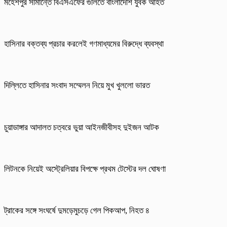
মহেশপুর সীমান্তে বিএসএফের গুলিতে বাংলাদেশি যুবক আহত
হাসিনার বক্তব্য প্রচার করলেই গণমাধ্যমের বিরুদ্ধে ব্যবস্থা
দিল্লিতে হাসিনার সংবাদ সম্মেলন নিয়ে মুখ খুললো ভারত
চুয়াডাঙ্গার আদালত চত্বরে ভুয়া আইনজীবীসহ দুইজন আটক
লিটনকে নিয়েই অস্ট্রেলিয়ার বিপক্ষে প্রথম টেস্টের দল ঘোষণা
ট্রাকের সঙ্গে সংঘর্ষে দুমড়েমুচড়ে গেল পিকআপ, নিহত ৪