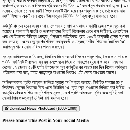
স্বাস্থ্য ও পরিবার কল্যাণ মন্ত্রণালয়ের উদ্যোগে এবং ইউনিসেফের সহযোগিতায় পরিচালিত 
ক্যাম্পেইনে বয়সভেদে শিশুদের দুটি ধরনের ভিটামিন ‘এ’ ক্যাপসুল প্রদান করা হচ্ছে। এর
মধ্যে ৬ থেকে ১১ মাস বয়সী শিশুদের একটি নীল রঙের ক্যাপসুল এবং ১২ থেকে ৫৯ মাস
বয়সী শিশুদের একটি লাল রঙের উচ্চমাত্রার ভিটামিন ‘এ’ ক্যাপসুল খাওয়ানো হবে।
কর্মসূচি বাস্তবায়নের জন্য সারা দেশে প্রায় ১ লাখ ২০ হাজার স্থায়ী কেন্দ্র প্রস্তুত করা
হয়েছে। পাশাপাশি যাত্রী ও জনসমাগমের বিষয়টি বিবেচনায় রেখে বাস টার্মিনাল, রেলস্টেশন
এবং ফেরিঘাটসহ বিভিন্ন গুরুত্বপূর্ণ স্থানে অতিরিক্ত প্রায় ৫০০টি অস্থায়ী কেন্দ্র স্থাপন
করা হয়েছে। এসব কেন্দ্রে প্রশিক্ষিত স্বাস্থ্যকর্মী ও স্বেচ্ছাসেবীরা শিশুদের ভিটামিন ‘এ’
ক্যাপসুল খাওয়ানোর দায়িত্ব পালন করছেন।
স্বাস্থ্য অধিদপ্তর জানিয়েছে, নির্ধারিত দিনে কোনো শিশু ক্যাপসুল গ্রহণ করতে না পারলে
পরদিন সংশ্লিষ্ট উপজেলা স্বাস্থ্য কমপ্লেক্সে গিয়ে তা গ্রহণের সুযোগ থাকবে। এছাড়া
দেশের ১২ জেলার ৫৮টি দুর্গম উপজেলায় মূল কর্মসূচির পর আরও চার দিন বিশেষ কার্যক্রম
পরিচালনা করা হবে, যাতে প্রত্যন্ত অঞ্চলের শিশুরাও এই সেবার আওতায় আসে।
অভিভাবকদের প্রতি আহ্বান জানিয়ে স্বাস্থ্য অধিদপ্তর বলেছে, নির্ধারিত সময়ের মধ্যে
নিকটস্থ কেন্দ্রে শিশুদের নিয়ে এসে ভিটামিন ‘এ’ ক্যাপসুল খাওয়ানো নিশ্চিত করা উচিত। 
কর্মসূচির মাধ্যমে শিশুদের দৃষ্টিশক্তি সুরক্ষা, রোগ প্রতিরোধক্ষমতা বৃদ্ধি এবং পুষ্টিহীনতা
মোকাবিলায় গুরুত্বপূর্ণ ভূমিকা রাখা সম্ভব হবে।
📸 Download News PhotoCard (1080×1080)
Please Share This Post in Your Social Media