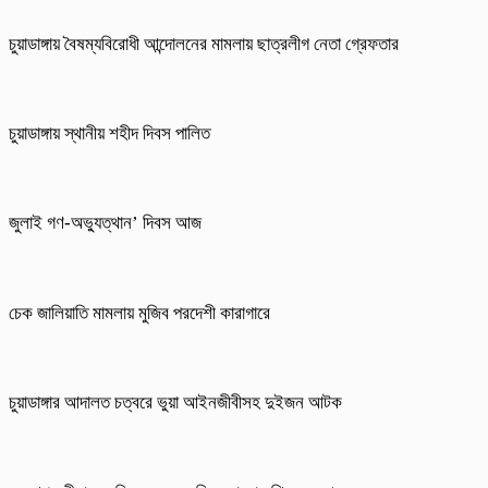
চুয়াডাঙ্গায় বৈষম্যবিরোধী আন্দোলনের মামলায় ছাত্রলীগ নেতা গ্রেফতার
চুয়াডাঙ্গায় স্থানীয় শহীদ দিবস পা‌লিত
জুলাই গণ-অভ্যুত্থান’ দিবস আজ
চেক জালিয়াতি মামলায় মুজিব পরদেশী কারাগারে
চুয়াডাঙ্গার আদালত চত্বরে ভুয়া আইনজীবীসহ দুইজন আটক