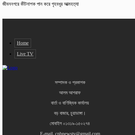
জীবননগরে কীটনাশক পান করে গৃহবধূর আত্মহত্যা
Home
Live TV
সম্পাদক ও প্রকাশক
আলম আশরাফ
বার্তা ও বাণিজ্যিক কার্যালয়
বড় বাজার, চুয়াডাঙ্গা।
মোবাইল ০১৩১৯-১৫০২৭৪
E-mail. cnbnewstv@gmail.com