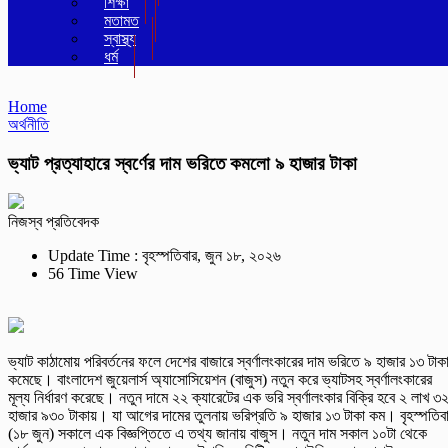
শিক্ষা
মতামত
স্বাস্থ্য
ধর্ম
Home
অর্থনীতি
ভ্যাট প্রত্যাহারে স্বর্ণের দাম ভরিতে কমলো ৯ হাজার টাকা
নিজস্ব প্রতিবেদক
Update Time : বৃহস্পতিবার, জুন ১৮, ২০২৬
56 Time View
ভ্যাট কাঠামোয় পরিবর্তনের ফলে দেশের বাজারে স্বর্ণালংকারের দাম ভরিতে ৯ হাজার ১৩ টাক
কমেছে। বাংলাদেশ জুয়েলার্স অ্যাসোসিয়েশন (বাজুস) নতুন করে ভ্যাটসহ স্বর্ণালংকারের
মূল্য নির্ধারণ করেছে। নতুন দামে ২২ ক্যারেটের এক ভরি স্বর্ণালংকার বিক্রি হবে ২ লাখ ৩
হাজার ৯৩০ টাকায়। যা আগের দামের তুলনায় ভরিপ্রতি ৯ হাজার ১৩ টাকা কম। বৃহস্পতিব
(১৮ জুন) সকালে এক বিজ্ঞপ্তিতে এ তথ্য জানায় বাজুস। নতুন দাম সকাল ১০টা থেকে