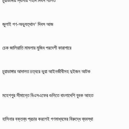
চুয়াডাঙ্গায় স্থানীয় শহীদ দিবস পা‌লিত
জুলাই গণ-অভ্যুত্থান’ দিবস আজ
চেক জালিয়াতি মামলায় মুজিব পরদেশী কারাগারে
চুয়াডাঙ্গার আদালত চত্বরে ভুয়া আইনজীবীসহ দুইজন আটক
মহেশপুর সীমান্তে বিএসএফের গুলিতে বাংলাদেশি যুবক আহত
হাসিনার বক্তব্য প্রচার করলেই গণমাধ্যমের বিরুদ্ধে ব্যবস্থা