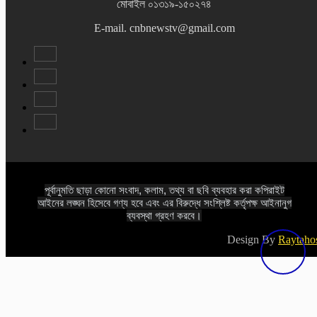
মোবাইল ০১৩১৯-১৫০২৭৪
E-mail. cnbnewstv@gmail.com
পূর্বানুমতি ছাড়া কোনো সংবাদ, কলাম, তথ্য বা ছবি ব্যবহার করা কপিরাইট
আইনের লঙ্ঘন হিসেবে গণ্য হবে এবং এর বিরুদ্ধে সংশ্লিষ্ট কর্তৃপক্ষ আইনানুগ
ব্যবস্থা গ্রহণ করবে।
Design By
Raytaho