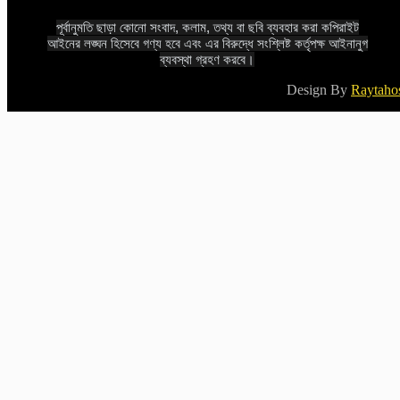
পূর্বানুমতি ছাড়া কোনো সংবাদ, কলাম, তথ্য বা ছবি ব্যবহার করা কপিরাইট
আইনের লঙ্ঘন হিসেবে গণ্য হবে এবং এর বিরুদ্ধে সংশ্লিষ্ট কর্তৃপক্ষ আইনানুগ
ব্যবস্থা গ্রহণ করবে।
Design By
Raytaho