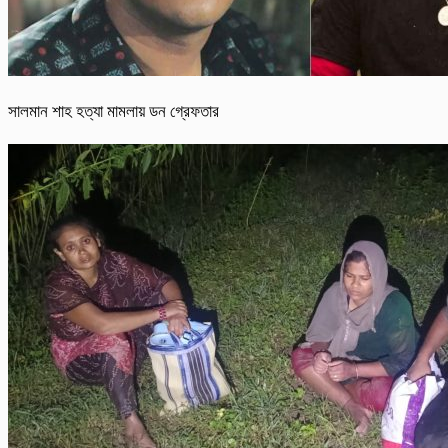
সালমান শাহ হত্যা মামলায় ডন গ্রেফতার