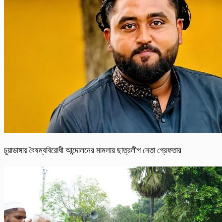
চুয়াডাঙ্গায় বৈষম্যবিরোধী আন্দোলনের মামলায় ছাত্রলীগ নেতা গ্রেফতার