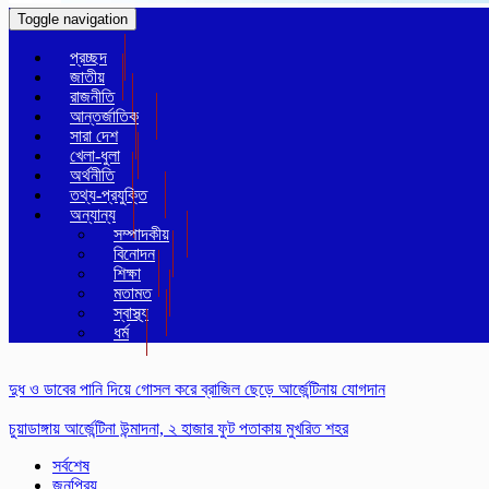
Toggle navigation
প্রচ্ছদ
জাতীয়
রাজনীতি
আন্তর্জাতিক
সারা দেশ
খেলা-ধুলা
অর্থনীতি
তথ্য-প্রযুক্তি
অন্যান্য
সম্পাদকীয়
বিনোদন
শিক্ষা
মতামত
স্বাস্থ্য
ধর্ম
দুধ ও ডাবের পানি দিয়ে গোসল করে ব্রাজিল ছেড়ে আর্জেন্টিনায় যোগদান
চুয়াডাঙ্গায় আর্জেন্টিনা উন্মাদনা, ২ হাজার ফুট পতাকায় মুখরিত শহর
সর্বশেষ
জনপ্রিয়