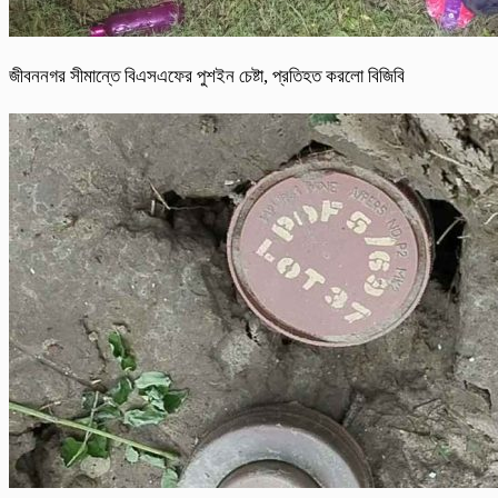
জীবননগর সীমান্তে বিএসএফের পুশইন চেষ্টা, প্রতিহত করলো বিজিবি