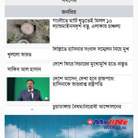
সর্বশেষ
জনপ্রিয়
গাংনীতে মাটি খুঁড়তেই মিলল ১০
ল্যান্ডমাইনসদৃশ বস্তু, এলাকায় চাঞ্চল্য
দিল্লিতে হাসিনার সংবাদ সম্মেলন নিয়ে মুখ
খুললো ভারত
দেশে ফিরে বিচারের মুখোমুখি হতে প্রস্তুত
সাকিব আল হাসান
দেশে আসেন, দেখা হবে রাজপথে:
হাসিনাকে ভারপ্রাপ্ত রাষ্ট্রপতি
চুয়াডাঙ্গায় বৈষম্যবিরোধী আন্দোলনের
মামলায় ছাত্রলীগ নেতা গ্রেফতার
চুয়াডাঙ্গায় স্থানীয় শহীদ দিবস পা‌লিত