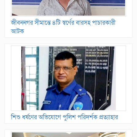
জীবননগর সীমান্তে ৪টি স্বর্ণের বারসহ পাচারকারী
আটক
শিশু ধর্ষণের অভিযোগে পুলিশ পরিদর্শক প্রত্যাহার