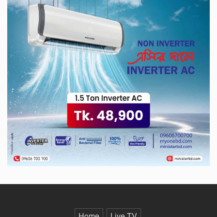
জুলাই গণ-অভ্যুত্থান’ দিবস আজ
চেক জালিয়াতি মামলায় মুজিব পরদেশী
কারাগারে
চুয়াডাঙ্গার আদালত চত্বরে ভুয়া
আইনজীবীসহ দুইজন আটক
মহেশপুর সীমান্তে বিএসএফের গুলিতে
বাংলাদেশি যুবক আহত
Home
Live TV