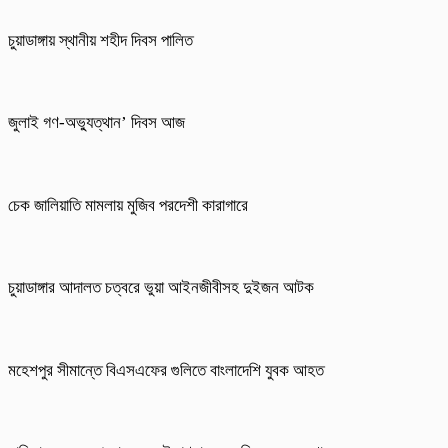
চুয়াডাঙ্গায় স্থানীয় শহীদ দিবস পা‌লিত
জুলাই গণ-অভ্যুত্থান’ দিবস আজ
চেক জালিয়াতি মামলায় মুজিব পরদেশী কারাগারে
চুয়াডাঙ্গার আদালত চত্বরে ভুয়া আইনজীবীসহ দুইজন আটক
মহেশপুর সীমান্তে বিএসএফের গুলিতে বাংলাদেশি যুবক আহত