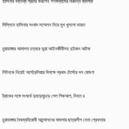
হাসিনার বক্তব্য প্রচার করলেই গণমাধ্যমের বিরুদ্ধে ব্যবস্থা
দিল্লিতে হাসিনার সংবাদ সম্মেলন নিয়ে মুখ খুললো ভারত
চুয়াডাঙ্গার আদালত চত্বরে ভুয়া আইনজীবীসহ দুইজন আটক
লিটনকে নিয়েই অস্ট্রেলিয়ার বিপক্ষে প্রথম টেস্টের দল ঘোষণা
ট্রাকের সঙ্গে সংঘর্ষে দুমড়েমুচড়ে গেল পিকআপ, নিহত ৪
চুয়াডাঙ্গায় বৈষম্যবিরোধী আন্দোলনের মামলায় ছাত্রলীগ নেতা গ্রেফতার