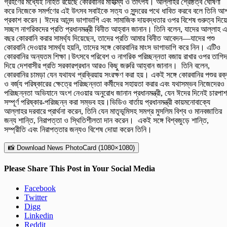
গ্রহণের মধ্যেই নিহিত রয়েছে কোরবানির মাহাত্ম্য ও তাৎপর্য। আল্লাহর শ্রেষ্ঠত্ব ঘোষণা
করে নিজেকে সমর্পণের এই উৎসব সবাইকে সত্য ও সুন্দরের পথে ধাবিত করবে বলে তিনি আ
প্রকাশ করেন। ঈদের আনন্দ ভাগাভাগি এবং সামাজিক দায়বদ্ধতার ওপর বিশেষ গুরুত্ব দিয়ে
সচ্ছল নাগরিকদের প্রতি প্রধানমন্ত্রী বিনীত আহ্বান জানান। তিনি বলেন, যাদের আল্লাহ এ
বছর কোরবানি করার সামর্থ্য দিয়েছেন, তাদের প্রতি আমার বিনীত আবেদন—যাদের পশু
কোরবানি দেওয়ার সামর্থ্য হয়নি, তাদের সঙ্গে কোরবানির মাংস ভাগাভাগি করে নিন। এটিও
কোরবানির অন্যতম শিক্ষা।উৎসবে পরিবেশ ও নাগরিক পরিচ্ছন্নতা বজায় রাখার ওপর তাগিদ
দিয়ে দেশবাসীর প্রতি সরকারপ্রধান আরও কিছু জরুরি আহ্বান জানান। তিনি বলেন,
কোরবানির চামড়া যেন যথাযথ প্রক্রিয়ায় সংরক্ষণ করা হয়। একই সঙ্গে কোরবানির পশুর রক
ও বর্জ্য পরিষ্কারের ক্ষেত্রে পরিচ্ছন্নতা কর্মীদের সহায়তা করার এবং যথাসম্ভব নিজেদেরও
পরিচ্ছন্নতা অভিযানে অংশ নেওয়ার অনুরোধ জানান প্রধানমন্ত্রী, যেন ঈদের দিনেই চারপাশ
সম্পূর্ণ পরিষ্কার-পরিচ্ছন্ন করা সম্ভব হয়।ভিডিও বার্তায় প্রধানমন্ত্রী কায়মনোবাক্যে
আল্লাহর দরবারে প্রার্থনা করেন, তিনি যেন মাতৃভূমিসহ সমগ্র মুসলিম বিশ্ব ও মানবজাতির
জন্য শান্তি, নিরাপত্তা ও স্থিতিশীলতা দান করেন। একই সঙ্গে বিশ্বজুড়ে শান্তি,
সম্প্রীতি এবং নিরাপত্তার জন্যও বিশেষ দোয়া করেন তিনি।
📸 Download News PhotoCard (1080×1080)
Please Share This Post in Your Social Media
Facebook
Twitter
Digg
Linkedin
Reddit