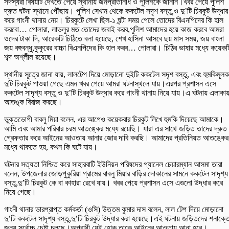
সদস্যরা বিষয়টি দেখতে পেয়ে স্থানীয় জনপ্রতিনিধি ও পুলিশকে জানান।খবর পেয়ে পুলিশ
দ্রুত ঘটনা স্থানে পৌঁছায়। পুলিশ সেখান থেকে ককটেল সদৃশ বস্তু,ও দু’টি চিরকুট উদ্ধার
করে গাংনী থানায় নেয়। চিরকুটে লেখা ছিল-১ ঘন্টা সময় পেলে তোদের বিএনপিদের কি হাল
করবো… পোলারা, লাভলুর মত তোদের জবাই করব,পুলিশ আমাদের হয়ে কাজ করবে আমরা
ওদের টাকা দি, আরেকটি চিঠিতে বলা হয়েছে, শেখ হাসিনা আসবে ছয় মাস সময়, জয় বাংলা
জয় বঙ্গবন্ধু,কুকুরের বাচ্চা বিএনপিদের কি হাল করব… পোলারা। চিঠির ভাষার মধ্যে কয়েকট
শব্দ অশ্লীল রয়েছে।
স্থানীয় সূত্রে জানা যায়, লালটেপ দিয়ে মোড়ানো দুইটি ককটেল সদৃশ বস্তু, এবং হুমকিমূলক
দুটি চিরকুট পাওয়া গেছে এমন খবর পেয়ে আমরা ঘটনাস্থলে যায়।এরপর প্রশাসন এসে
ককটেল সাদৃশ্য বস্তু ও দু’টি চিরকুট উদ্ধার করে গাংনী থানায় নিয়ে যায়।এ ঘটনায় এলাকায
আতঙ্ক বিরাজ করছে।
‎ভুক্তভোগী বাবলু মিয়া বলেন, ‎এর আগেও কয়েকবার চিরকুট লিখে হুমকি দিয়েছে আমাকে।
আমি এবং আমার পরিবার চরম আতঙ্কের মধ্যে রয়েছি। যারা এর সাথে জড়িত তাদের দ্রুত
গ্রেফতার করে আইনের আওতায় আনার জোর দাবি করছি। আমাদের প্রতিনিয়ত আতঙ্কের
মধ্যে থাকতে হয়, কখন কি ঘটে যায়।
ঘটনার সত্যতা নিশ্চিত করে সাহারবাটি ইউনিয়ন পরিষদের প্যানেল চেয়ারম্যান আসমা তারা
বলেন, উপজেলার জোড়পুকুরিয়া গ্রামের বাবলু মিয়ার বাড়ির দোকানের সামনে ককটেল সাদৃশ্য
বস্তু,দু’টি চিরকুট কে বা কাহারা রেখে যায়। খবর পেয়ে প্রশাসন এসে এগুলো উদ্ধার করে
নিয়ে গেছে।
গাংনী থানার ভারপ্রাপ্ত কর্মকর্তা (ওসি) উত্তম কুমার দাস বলেন, লাল টেপ দিয়ে মোড়ানো
দু’টি ককটেল সাদৃশ্য বস্তু,দু’টি চিরকুট উদ্ধার করা হয়েছে।এই ঘটনায় জড়িতদের শনাক্ত
জন্য সর্বোচ্চ চেষ্টা চলছে।অপরাধী যেই হোক তাকে আইনের আওতায় আনা হবে।