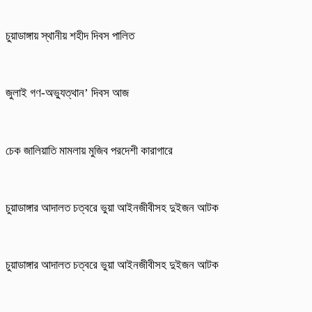
চুয়াডাঙ্গায় স্থানীয় শহীদ দিবস পা‌লিত
জুলাই গণ-অভ্যুত্থান’ দিবস আজ
চেক জালিয়াতি মামলায় মুজিব পরদেশী কারাগারে
চুয়াডাঙ্গার আদালত চত্বরে ভুয়া আইনজীবীসহ দুইজন আটক
চুয়াডাঙ্গার আদালত চত্বরে ভুয়া আইনজীবীসহ দুইজন আটক