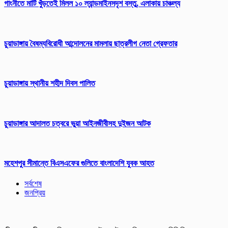
গাংনীতে মাটি খুঁড়তেই মিলল ১০ ল্যান্ডমাইনসদৃশ বস্তু, এলাকায় চাঞ্চল্য
চুয়াডাঙ্গায় বৈষম্যবিরোধী আন্দোলনের মামলায় ছাত্রলীগ নেতা গ্রেফতার
চুয়াডাঙ্গায় স্থানীয় শহীদ দিবস পা‌লিত
চুয়াডাঙ্গার আদালত চত্বরে ভুয়া আইনজীবীসহ দুইজন আটক
মহেশপুর সীমান্তে বিএসএফের গুলিতে বাংলাদেশি যুবক আহত
সর্বশেষ
জনপ্রিয়