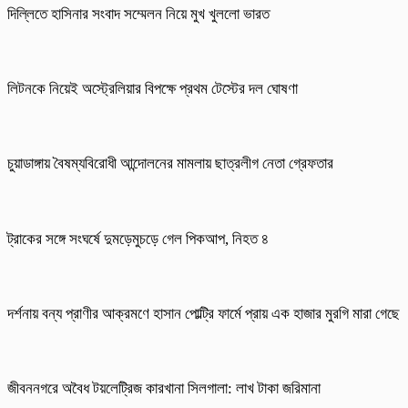
দিল্লিতে হাসিনার সংবাদ সম্মেলন নিয়ে মুখ খুললো ভারত
লিটনকে নিয়েই অস্ট্রেলিয়ার বিপক্ষে প্রথম টেস্টের দল ঘোষণা
চুয়াডাঙ্গায় বৈষম্যবিরোধী আন্দোলনের মামলায় ছাত্রলীগ নেতা গ্রেফতার
ট্রাকের সঙ্গে সংঘর্ষে দুমড়েমুচড়ে গেল পিকআপ, নিহত ৪
দর্শনায় বন্য প্রাণীর আক্রমণে হাসান পোল্ট্রি ফার্মে প্রায় এক হাজার মুরগি মারা গেছে
জীবননগরে অবৈধ টয়লেট্রিজ কারখানা সিলগালা: লাখ টাকা জরিমানা