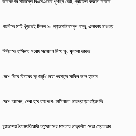
জীবননগর সীমান্তে বিএসএফের পুশইন চেষ্টা, প্রতিহত করলো বিজিবি
গাংনীতে মাটি খুঁড়তেই মিলল ১০ ল্যান্ডমাইনসদৃশ বস্তু, এলাকায় চাঞ্চল্য
দিল্লিতে হাসিনার সংবাদ সম্মেলন নিয়ে মুখ খুললো ভারত
দেশে ফিরে বিচারের মুখোমুখি হতে প্রস্তুত সাকিব আল হাসান
দেশে আসেন, দেখা হবে রাজপথে: হাসিনাকে ভারপ্রাপ্ত রাষ্ট্রপতি
চুয়াডাঙ্গায় বৈষম্যবিরোধী আন্দোলনের মামলায় ছাত্রলীগ নেতা গ্রেফতার