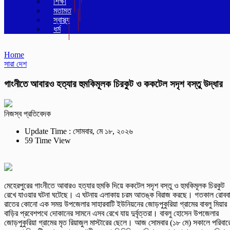
শিক্ষা
মতামত
স্বাস্থ্য
ধর্ম
Home
সারা দেশ
গাংনীতে আবারও হত্যার হুমকিমূলক চিরকুট ও ককটেল সদৃশ বস্তু উদ্ধার
নিজস্ব প্রতিবেদক
Update Time : সোমবার, মে ১৮, ২০২৬
59 Time View
মেহেরপুরের গাংনীতে আবারও হত্যার হুমকি দিয়ে ককটেল সদৃশ বস্তু ও হুমকিমূলক চিরকুট
রেখে যাওয়ার ঘটনা ঘটেছে। এ ঘটনায় এলাকায় চরম আতঙ্ক বিরাজ করছে। গতকাল ‎রোবব
রাতের কোনো এক সময় উপজেলার সাহারবাটি ইউনিয়নের জোড়পুকুরিয়া গ্রামের বাবলু মিয়ার
বাড়ির প্রবেশপথে দোকানের সামনে এসব রেখে যায় দুর্বৃত্তরা। বাবলু হোসেন উপজেলার
জোড়পুকুরিয়া গ্রামের মৃত রিয়াজুল মাস্টারের ছেলে। আজ সোমবার (১৮ মে) সকালে পরিবার