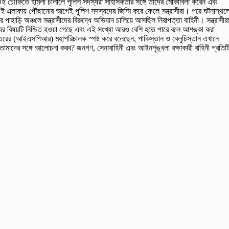
ীরা ওই চৌকিতে হামলা চালালে পুলিশ সদস্যরা সাহসিকতার সঙ্গে তাদের মোকাবিলা করেন এবং
ই এলাকায় পৌঁছানোর আগেই পুলিশ সদস্যদের জিম্মি করে ফেলে সন্ত্রাসীরা। পরে ঘটনাস্থল
পাহাড়ি অঞ্চলে সন্ত্রাসীদের বিরুদ্ধে অভিযান চালিয়ে আসছিল নিরাপত্তা বাহিনী। সন্ত্রাসীরা
 বিষয়টি নিশ্চিত হওয়া গেছে এবং এই সংখ্যা আরও বেশি হতে পারে বলে আশঙ্কা করা
্তরের (আইএসপিআর) মহাপরিচালক স্পষ্ট করে বলেছেন, পাকিস্তান ও বেলুচিস্তান এখানে
দের সঙ্গে আলোচনা করব? জনগণ, সেনাবাহিনী এবং আইনশৃঙ্খলা রক্ষাকারী বাহিনী প্রতিট