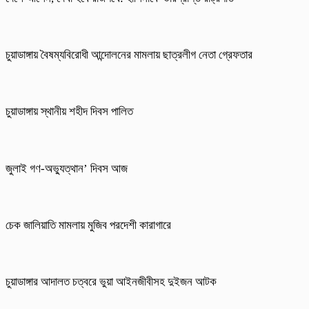
চুয়াডাঙ্গায় বৈষম্যবিরোধী আন্দোলনের মামলায় ছাত্রলীগ নেতা গ্রেফতার
চুয়াডাঙ্গায় স্থানীয় শহীদ দিবস পা‌লিত
জুলাই গণ-অভ্যুত্থান’ দিবস আজ
চেক জালিয়াতি মামলায় মুজিব পরদেশী কারাগারে
চুয়াডাঙ্গার আদালত চত্বরে ভুয়া আইনজীবীসহ দুইজন আটক