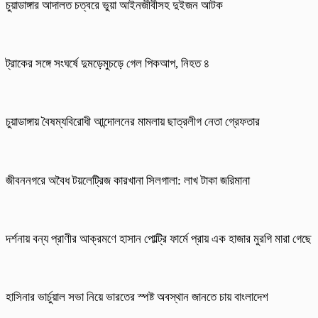
চুয়াডাঙ্গার আদালত চত্বরে ভুয়া আইনজীবীসহ দুইজন আটক
ট্রাকের সঙ্গে সংঘর্ষে দুমড়েমুচড়ে গেল পিকআপ, নিহত ৪
চুয়াডাঙ্গায় বৈষম্যবিরোধী আন্দোলনের মামলায় ছাত্রলীগ নেতা গ্রেফতার
জীবননগরে অবৈধ টয়লেট্রিজ কারখানা সিলগালা: লাখ টাকা জরিমানা
দর্শনায় বন্য প্রাণীর আক্রমণে হাসান পোল্ট্রি ফার্মে প্রায় এক হাজার মুরগি মারা গেছে
হাসিনার ভার্চুয়াল সভা নিয়ে ভারতের স্পষ্ট অবস্থান জানতে চায় বাংলাদেশ