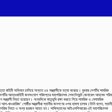
াপত্তা বাহিনী অভিযান চালিয়ে অন্তত ৫৪ সন্ত্রাসীকে হত্যা করেছে। বুধবার দেশটির সামরিক
শটির আন্তঃবাহিনী জনসংযোগ পরিদপ্তর মহাপরিচালক লেফটেন্যান্ট জেনারেল আহমেদ শরি
জন সন্ত্রাসী নিহত হয়েছেন। অন্যদিকে মাতৃভূমি রক্ষা করতে গিয়ে সামরিক ও বেসামরিক
-খাওয়ারিজ’ গোষ্ঠীর সন্ত্রাসীরা স্থানীয় জনগণের ওপর হামলা চালায়।তিনি বলেন, স্থানী
েসামরিক নাগরিক নিহত ও অন্য ছয়জন আহত হন। পাকিস্তানের আইএসপিআরের এই মহাপরিচালক