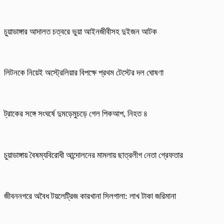
চুয়াডাঙ্গার আদালত চত্বরে ভুয়া আইনজীবীসহ দুইজন আটক
লিটনকে নিয়েই অস্ট্রেলিয়ার বিপক্ষে প্রথম টেস্টের দল ঘোষণা
ট্রাকের সঙ্গে সংঘর্ষে দুমড়েমুচড়ে গেল পিকআপ, নিহত ৪
চুয়াডাঙ্গায় বৈষম্যবিরোধী আন্দোলনের মামলায় ছাত্রলীগ নেতা গ্রেফতার
জীবননগরে অবৈধ টয়লেট্রিজ কারখানা সিলগালা: লাখ টাকা জরিমানা