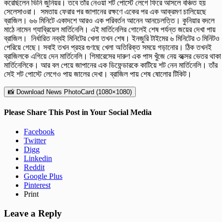
করেছিলেন ভিনি জুনিয়র। তবে তাঁর নেওয়া শট পোস্টে লেগে ফিরে আসলে বঞ্চিত হয়
সেলেসাওরা। সমতায় ফেরার পর জাপানের রক্ষণে একের পর এক আক্রমণ চালিয়েছে
ব্রাজিল। ৬৬ মিনিটে একাদশে আরও এক পরিবর্তন আনেন আনচেলত্তি। কুনিয়ার বদলে
মাঠে নামেন গ্যাব্রিয়েল মার্তিনেলি। এই মার্তিনেলির গোলেই শেষ পর্যন্ত জয়ের দেখা পায়
ব্রাজিল। নির্ধারিত নব্বই মিনিটের খেলা তখন শেষ। ইনজুরি টাইমের ৬ মিনিটের ৩ মিনিটও
পেরিয়ে গেছে। সবাই তখন প্রহর গুণছে খেলা অতিরিক্ত সময়ে গড়ানোর। ঠিক তখনই
ব্রাজিলকে এগিয়ে দেন মার্তিনেলি। গিমারেসের দারুণ এক পাস খুঁজে নেয় বক্সের ভেতর থাকা
মার্তিনেলিকে। আর বল পেয়ে জাপানের এক ডিফেন্ডারকে কাটিয়ে শট নেন মার্তিনেলি। তাঁর
সেই শট পোস্টে লেগেও পায় জালের দেখা। ব্রাজিল পায় শেষ ষোলোর টিকিট।
📸 Download News PhotoCard (1080×1080)
Please Share This Post in Your Social Media
Facebook
Twitter
Digg
Linkedin
Reddit
Google Plus
Pinterest
Print
Leave a Reply