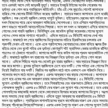
লড়াই নব্বই মিনিট শেষে অতিরিক্ত সময়ে গড়াচ্ছে, এমনই ভেবেছিলেন ভক্ত-সমর্থকরা।
তবে এরপরই আসে সেই জাদুকরী মুহূর্ত। ম্যাচের ইনজুরি টাইমের অর্ধেক পেরোবার পর
দুর্দান্ত এক গোল করে গ্যাব্রিয়েল মার্তিনেলি। তাঁর এই শেষ মূহুর্তের গোলেই জাপানকে
হারিয়ে শেষ ষোলোর টিকিট নিশ্চিত করেছে ব্রাজিল। ম্যাচের শুরুতে জাপানকে চেপে ধরেছ
ব্রাজিল। শুরু থেকেই ব্রাজিল খেলছে দাপুটে ফুটবল। হাইড্রেশন ব্রেকের আগ পর্যন্ত বল
দখল নিজেদের পায়ে রেখে আক্রমণ সাজিয়েছে সেলেসাওরা। তবে এশিয়ান পরাশক্তিদের
রক্ষণ ভাঙতে পারেননি আনচেলত্তির শিষ্যরা। ফলে বল দখল ও আক্রমণে এগিয়ে থাকলে
গোলের দেখা পায়নি ব্রাজিল। ভিনিসিয়ুস এবং মাথেউস কুনিয়া কয়েকবার গোলের সুযোগ
পেলেও সেসব কাজে লাগাতে পারেননি। এদিকে ম্যাচের ২৯ মিনিটেই জালের দেখা পায়
জাপান। মাঝমাঠে বল পেয়ে ব্রাজিলের ডিফেন্ডারদের নাচিয়ে ড্রিবলিংয়ের চমৎকার এক
প্রদর্শনী দেখান এই সানো। একে একে প্রতিপক্ষের খেলোয়াড়দের বোকা বানিয়ে বক্সের ঠিক
বাইরে থেকে নেন বুলেট গতির এক দুর্দান্ত কোণাকুণি শট! অ্যালিসন বেকার ডানদিকে ঝাঁপিয়
পড়লেও তা ঠেকাতে পারেননি। জাপানের জার্সি গায়ে কাইশু সানোর প্রথম আন্তর্জাতিক গ
এটি। মাঝমাঠে ব্রাজিল বল হারানোর পর নিয়ন্ত্রণ নিয়ে দুর্দান্ত এক দৌড়ে গোল করেন
সানো। এদিকে পিছিয়ে পড়ার পর থেকেই ছন্দ হারায় ব্রাজিল। আর ম্যাচের নিয়ন্ত্রণ নিতে
শুরু করে জাপান। ছন্দময় ফুটবলে ব্রাজিলকে চেপে ধরে দলটি। শেষ পর্যন্ত এক গোলের ল
নিয়েই বিরতিতে যায় দলটি। বিরতির পর ব্রাজিল মাঠে নামে একাদশে এক পরিবর্তন নিয়ে।
পাকেতার বদলে মাঠে নামেন এন্দ্রিক। এরপর আক্রমণে ধার বাড়ায় সেলেসাওরা। জাপানকে
চেপে ধরে একের পর এক আক্রমণ চায়ায় আনচেলত্তির শিষ্যরা। ৫২ মিনিটেই গোলের
সুযোগ এসেছিল ব্রাজিলের সামনে। তবে গিমারাইসের হেড দারুণভাবে ঠেকিয়ে দেন জাপানে
গোলরক্ষক সুজুকি। এরপর ৫৩ মিনিটে ফের দারুণ এক সুযোগ পায় সেলেসাওরা। তবে এবা
গোললাইনের কাছাকাছি জায়গা থেকে কোনোভাবে ক্লিয়ার করেছে জাপানের ডিফেন্স। অল্পে
জন্য সমতায় ফেরা হয়নি ব্রাজিলের। এদিকে তুমুল আক্রমণের ধারাবাহিকতায় ৫৬ মিনিটে
সফল হয় ব্রাজিল। গ্যাব্রিয়েল মাগালাইয়েসের ক্রসে কাসেমিরোর দারুণ এক হেডে সমতায়
ফিরেছে পাঁচবারের বিশ্বচ্যাম্পিয়নরা। এরপর একক নৈপুণ্যে দারুণ এক গোলের সুযোগ তৈরি