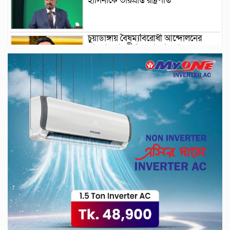
হাসিনাকে ভারপ্রাপ্ত রাষ্ট্রপতি
চুয়াডাঙ্গায় বৈষম্যবিরোধী আন্দোলনের
মামলায় ছাত্রলীগ নেতা গ্রেফতার
চুয়াডাঙ্গায় স্থানীয় শহীদ দিবস পা‌লিত
জুলাই গণ-অভ্যুত্থান’ দিবস আজ
চেক জালিয়াতি মামলায় মুজিব পরদেশী
কারাগারে
চুয়াডাঙ্গার আদালত চত্বরে ভুয়া