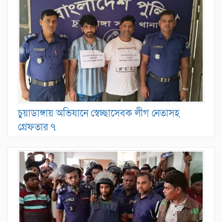
চুয়াডাঙ্গায় অভিযানে স্বেচ্ছাসেবক লীগ নেতাসহ
গ্রেফতার ৭