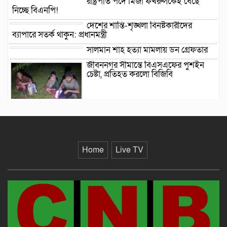
রাষ্ট্রপতি পদে মির্জা ফখরুলকেই বেছে
নিচ্ছে বিএনপি!
দেশের শান্তি-শৃঙ্খলা বিনষ্টকারীদের
ব্যাপারে সতর্ক থাকুন: প্রধানমন্ত্রী
সালমান শাহ হত্যা মামলায় ডন গ্রেফতার
জীবননগর সীমান্তে বিএসএফের পুশইন
চেষ্টা, প্রতিহত করলো বিজিবি
গাংনীতে মাটি খুঁড়তেই মিলল ১০
ল্যান্ডমাইনসদৃশ বস্তু, এলাকায় চাঞ্চল্য
দিল্লিতে হাসিনার সংবাদ সম্মেলন নিয়ে মুখ
খুললো ভারত
Home
Live TV
দেশে ফিরে বিচারের মুখোমুখি হতে প্রস্তুত
সাকিব আল হাসান