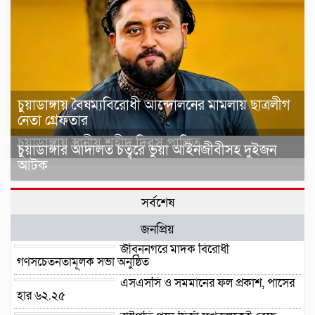
চুয়াডাঙ্গায় বৈষম্যবিরোধী আন্দোলনের মামলায় ছাত্রলীগ
নেতা গ্রেফতার
চুয়াডাঙ্গায় স্থানীয় শহীদ দিবস পা‌লিত
চুয়াডাঙ্গার আদালত চত্বরে ভুয়া আইনজীবীসহ দুইজন
আটক
সর্বশেষ
জনপ্রিয়
জীবননগরে মাদক বিরোধী
গণসচেতনতামূলক সভা অনুষ্ঠিত
এসএসসি ও সমমানের ফল প্রকাশ, পাসের
হার ৬২.২৫