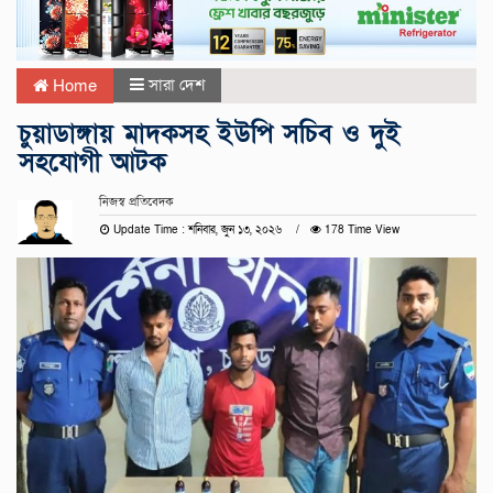
সারা দেশ
Home
চুয়াডাঙ্গায় মাদকসহ ইউপি সচিব ও দুই
সহযোগী আটক
নিজস্ব প্রতিবেদক
Update Time : শনিবার, জুন ১৩, ২০২৬
178 Time View