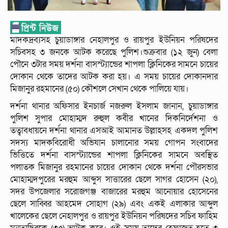
মাদকদ্রব্যসহ চুয়াডাঙ্গার নেহালপুর ও রায়পুর ইউনিয়ন পরিষদের
সচিবসহ ৩ জনকে আটক করেছে পুলিশ।শুক্রবার (১২ জুন) বেলা
পৌনে ৩টার সময় দর্শনা বাসস্ট্যান্ডের শাপলা ক্লিনিকের সামনে চায়ের
দোকান থেকে তাদের আটক করা হয়। এ সময় চায়ের দোকানদার
মিজানুর রহমানের (৫০) কৌশলে সেখান থেকে পালিয়ে যায়।
দর্শনা থানার অফিসার ইনচার্জ নজরুল ইসলাম জানান, চুয়াডাঙ্গার
পুলিশ সুপার মোহাম্মদ রুহুল কবীর খানের দিকনির্দেশনা ও
তত্বাবধায়নে দর্শনা থানার এসআই আমানত উল্লাহসহ একদল পুলিশ
সদস্য মাদকবিরোধী অভিযান চালানোর সময় গোপন সংবাদের
ভিত্তিতে দর্শনা বাসস্ট্যান্ডের শাপলা ক্লিনিকের সামনে অবস্থিত
পলাতক মিজানুর রহমানের চায়ের দোকান থেকে দর্শনা পৌরসভার
মোহাম্মদপুরের মরহুম আব্দুস সাত্তারের ছেলে সাগর হোসেন (২০),
সদর উপজেলার সরোজগঞ্জ বাজারের মরহুম আনোয়ার হোসেনের
ছেলে সাব্বির আহমেদ সোহাগ (২৯) এবং একই এলাকার আব্দুল
খালেকের ছেলে নেহালপুর ও রায়পুর ইউনিয়ন পরিষদের সচিব ফাহিম