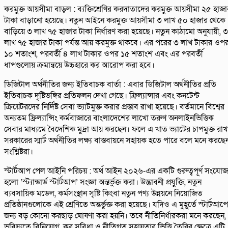
করমুক্ত আয়সীমা বাড়ল : ব্যক্তিশ্রেণির করদাতাদের করমুক্ত আয়সীমা ২৫ হাজা
টাকা বাড়ানো হয়েছে। নতুন আইনে করমুক্ত আয়সীমা ৩ লাখ ৫০ হাজার থেকে
বাড়িয়ে ৩ লাখ ৭৫ হাজার টাকা নির্ধারণ করা হয়েছে। নতুন কাঠামো অনুযায়ী, ৩
লাখ ৭৫ হাজার টাকা পর্যন্ত আয় করমুক্ত থাকবে। এর পরের ৩ লাখ টাকার ওপ
১০ শতাংশ, পরবর্তী ৪ লাখ টাকার ওপর ১৫ শতাংশ এবং এর পরবর্তী
ধাপগুলোয় ক্রমান্বয়ে উচ্চহারে কর আরোপ করা হবে।
ডিজিটাল অর্থনীতির জন্য ইতিবাচক বার্তা : এবার ডিজিটাল অর্থনীতির প্রতি
ইতিবাচক দৃষ্টিভঙ্গির প্রতিফলন দেখা গেছে। ফ্রিল্যান্সার এবং কনটেন্ট
ক্রিয়েটরদের নির্দিষ্ট সেবা ভ্যাটমুক্ত করার প্রস্তাব রাখা হয়েছে। বর্তমানে বিশ্বের
অন্যতম ফ্রিল্যান্সিং কর্মবাজারে বাংলাদেশের লাখো তরুণ অনলাইনভিত্তিক
সেবার মাধ্যমে বৈদেশিক মুদ্রা আয় করছেন। ফলে এ খাত ভ্যাটের চাপমুক্ত রাখ
সরকারের স্মার্ট অর্থনীতির লক্ষ্য বাস্তবায়নে সহায়ক হতে পারে বলে মনে করছে
সংশ্লিষ্টরা।
স্টার্টআপ পেল আইনি পরিচয় : অর্থ আইন ২০২৬-এর একটি গুরুত্বপূর্ণ সংযো
হলো ‘স্ট্যান্ডার্ড স্টার্টআপ’ সংজ্ঞা অন্তর্ভুক্ত করা। উদ্ভাবনী প্রযুক্তি, নতুন
ব্যবসায়িক মডেল, কর্মসংস্থান সৃষ্টি কিংবা নতুন পণ্য উন্নয়নে নিয়োজিত
প্রতিষ্ঠানগুলোকে এই শ্রেণিতে অন্তর্ভুক্ত করা হয়েছে। যদিও এ মুহূর্তে স্টার্টআপ
জন্য বড় কোনো করছাড় ঘোষণা করা হয়নি। তবে নীতিনির্ধারকরা মনে করছেন,
ভবিষ্যতে বিনিয়োগ, কর সুবিধা ও নীতিগত সহায়তার ভিত্তি তৈরির ক্ষেত্রে এটি