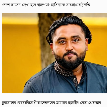
দেশে আসেন, দেখা হবে রাজপথে: হাসিনাকে ভারপ্রাপ্ত রাষ্ট্রপতি
চুয়াডাঙ্গায় বৈষম্যবিরোধী আন্দোলনের মামলায় ছাত্রলীগ নেতা গ্রেফতার