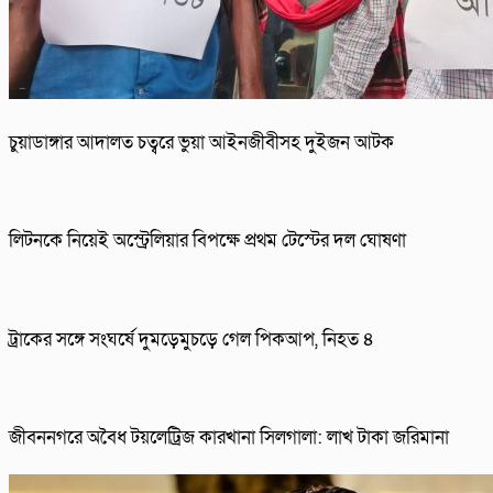
চুয়াডাঙ্গার আদালত চত্বরে ভুয়া আইনজীবীসহ দুইজন আটক
লিটনকে নিয়েই অস্ট্রেলিয়ার বিপক্ষে প্রথম টেস্টের দল ঘোষণা
ট্রাকের সঙ্গে সংঘর্ষে দুমড়েমুচড়ে গেল পিকআপ, নিহত ৪
জীবননগরে অবৈধ টয়লেট্রিজ কারখানা সিলগালা: লাখ টাকা জরিমানা