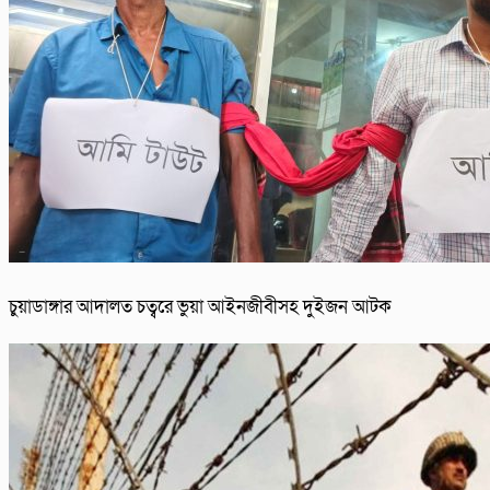
চুয়াডাঙ্গার আদালত চত্বরে ভুয়া আইনজীবীসহ দুইজন আটক