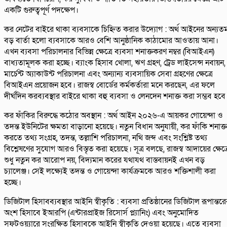
একটি গুরুত্বপূর্ণ পদক্ষেপ।
কর নেটের বাইরে থাকা ব্যবসাকে চিহ্নিত করার উদ্যোগ : অর্থ আইনের অন্যত
বড় বার্তা হলো ব্যবসাকে আরও বেশি আনুষ্ঠানিক কাঠামোর আওতায় আনা।
এখন ব্যবসা পরিচালনার বিভিন্ন ক্ষেত্রে ব্যবসা শনাক্তকরণ নম্বর (বিআইএন)
বাধ্যতামূলক করা হচ্ছে। ব্যাংক হিসাব খোলা, ঋণ গ্রহণ, ট্রেড লাইসেন্স নবায়ন,
মার্চেন্ট অ্যাকাউন্ট পরিচালনা এবং অন্যান্য ব্যবসায়িক সেবা গ্রহণের ক্ষেত্রে
বিআইএন প্রয়োজন হবে। রাজস্ব বোর্ডের কর্মকর্তারা মনে করছেন, এর ফলে
দীর্ঘদিন করব্যবস্থার বাইরে থাকা বহু ব্যবসা ও লেনদেন শনাক্ত করা সম্ভব হবে
কর ফাঁকির বিরুদ্ধে কঠোর অবস্থান : অর্থ আইন ২০২৬-এ আয়কর গোয়েন্দা ও
তদন্ত ইউনিটের ক্ষমতা বাড়ানো হয়েছে। নতুন বিধান অনুযায়ী, কর ফাঁকি শনাক্ত
করতে তথ্য সংগ্রহ, তদন্ত, তল্লাশি পরিচালনা, নথি জব্দ এবং সংশ্লিষ্ট তথ্য
বিশ্লেষণের সুযোগ আরও বিস্তৃত করা হয়েছে। সূত্র বলছে, রাজস্ব আদায়ের ক্ষেত্র
শুধু নতুন কর আরোপ নয়, বিদ্যমান করের যথাযথ বাস্তবায়নই এখন বড়
চ্যালেঞ্জ। সেই লক্ষ্যেই তদন্ত ও গোয়েন্দা কার্যক্রমকে আরও শক্তিশালী করা
হচ্ছে।
ডিজিটাল হিসাবব্যবস্থার আইনি স্বীকৃতি : ব্যবসা প্রতিষ্ঠানের ডিজিটাল রূপান্তর
অংশ হিসাবে ইআরপি (এন্টারপ্রাইজ রিসোর্স প্ল্যানিং) এবং অনুমোদিত
সফটওয়্যারে সংরক্ষিত হিসাবকে আইনি স্বীকৃতি দেওয়া হয়েছে। এতে ব্যবসা