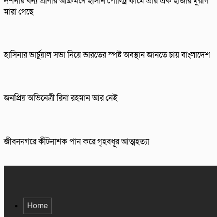
দর্শনায় বন্য প্রাণীর আক্রমণে হাসান পোল্ট্রি ফার্মে প্রায় এক হাজার মুরগি
মারা গেছে
হাসিনার ভার্চুয়াল সভা নিয়ে ভারতের স্পষ্ট অবস্থান জানতে চায় বাংলাদেশ
জনপ্রিয় অভিনেত্রী রিনা রহমান আর নেই
জীবননগরে কীটনাশক পান করে গৃহবধূর আত্মহত্যা
Home