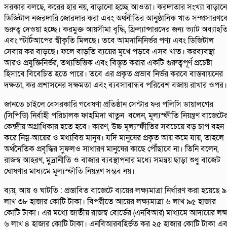
সরকার বলছে, করের হার নয়, বাড়ানো হচ্ছে আওতা। করদাতার সংখ্যা বাড়ান
ডিজিটাল নজরদারি জোরদার করা এবং অর্থনীতির আনুষ্ঠানিক খাত সম্প্রসারণক
গুরুত্ব দেওয়া হচ্ছে। করমুক্ত আয়সীমা বৃদ্ধি, ফ্রিল্যান্সারদের জন্য ভ্যাট অব্যাহত
এবং স্টার্টআপের স্বীকৃতি মিলছে। তবে আমদানিনির্ভর পণ্য এবং ডিজিটাল
সেবায় কর বাড়ছে। ফলে বাড়তি ব্যয়ের মুখে পড়বে এসব খাত। করব্যবস্থা
আরও প্রযুক্তিনির্ভর, তথ্যভিত্তিক এবং বিস্তৃত করার একটি গুরুত্বপূর্ণ প্রচেষ্টা
হিসাবে বিবেচিত হতে পারে। তবে এর প্রকৃত প্রভাব নির্ভর করবে বাস্তবায়নের
দক্ষতা, কর প্রশাসনের সক্ষমতা এবং ব্যবসাবান্ধব পরিবেশ বজায় রাখার ওপর।
জানতে চাইলে বেসরকারি গবেষণা প্রতিষ্ঠান সেন্টার ফর পলিসি ডায়ালগের
(সিপিডি) নির্বাহী পরিচালক ফাহমিদা খাতুন বলেন, মূল্যস্ফীতি নিয়ন্ত্রণ বাজেটে
কেন্দ্রীয় অগ্রাধিকার হতে হবে। কারণ, উচ্চ মূল্যস্ফীতির সবচেয়ে বড় চাপ বহন
করে নিম্ন-আয়ের ও মধ্যবিত্ত মানুষ। যদি মানুষের প্রকৃত আয় কমে যায়, তাহলে
অর্থনৈতিক প্রবৃদ্ধির সুফলও সাধারণ মানুষের কাছে পৌঁছাবে না। তিনি বলেন,
রাজস্ব আহরণ, মুদ্রানীতি ও বাজার ব্যবস্থাপনার মধ্যে সমন্বয় ছাড়া শুধু বাজেট
ঘোষণার মাধ্যমে মূল্যস্ফীতি নিয়ন্ত্রণ সম্ভব নয়।
ব্যয়, আয় ও ঘাটতি : প্রস্তাবিত বাজেটে ব্যয়ের লক্ষ্যমাত্রা নির্ধারণ করা হয়েছে ৯
লাখ ৩৮ হাজার কোটি টাকা। বিপরীতে আয়ের লক্ষ্যমাত্রা ৬ লাখ ৯৫ হাজার
কোটি টাকা। এর মধ্যে জাতীয় রাজস্ব বোর্ডের (এনবিআর) মাধ্যমে আদায়ের লক্ষ
৬ লাখ ৪ হাজার কোটি টাকা। এনবিআরবহির্ভূত কর ২৫ হাজার কোটি টাকা এ