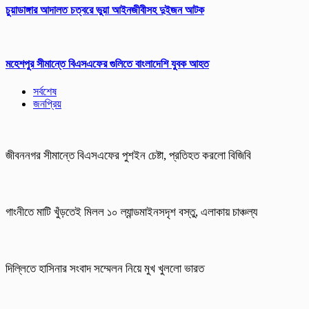
চুয়াডাঙ্গার আদালত চত্বরে ভুয়া আইনজীবীসহ দুইজন আটক
মহেশপুর সীমান্তে বিএসএফের গুলিতে বাংলাদেশি যুবক আহত
সর্বশেষ
জনপ্রিয়
জীবননগর সীমান্তে বিএসএফের পুশইন চেষ্টা, প্রতিহত করলো বিজিবি
গাংনীতে মাটি খুঁড়তেই মিলল ১০ ল্যান্ডমাইনসদৃশ বস্তু, এলাকায় চাঞ্চল্য
দিল্লিতে হাসিনার সংবাদ সম্মেলন নিয়ে মুখ খুললো ভারত