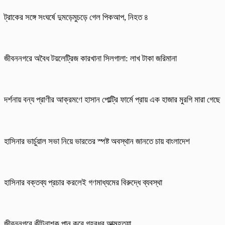
ট্রাকের সঙ্গে সংঘর্ষে দুমড়েমুচড়ে গেল পিকআপ, নিহত ৪
জীবননগরে অবৈধ টয়লেট্রিজ কারখানা সিলগালা: লাখ টাকা জরিমানা
দর্শনায় বন্য প্রাণীর আক্রমণে হাসান পোল্ট্রি ফার্মে প্রায় এক হাজার মুরগি মারা গেছে
হাসিনার ভার্চুয়াল সভা নিয়ে ভারতের স্পষ্ট অবস্থান জানতে চায় বাংলাদেশ
হাসিনার বক্তব্য প্রচার করলেই গণমাধ্যমের বিরুদ্ধে ব্যবস্থা
জীবননগরে কীটনাশক পান করে গৃহবধূর আত্মহত্যা