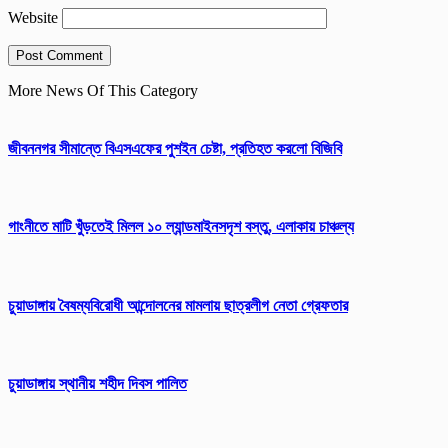
Website
More News Of This Category
জীবননগর সীমান্তে বিএসএফের পুশইন চেষ্টা, প্রতিহত করলো বিজিবি
গাংনীতে মাটি খুঁড়তেই মিলল ১০ ল্যান্ডমাইনসদৃশ বস্তু, এলাকায় চাঞ্চল্য
চুয়াডাঙ্গায় বৈষম্যবিরোধী আন্দোলনের মামলায় ছাত্রলীগ নেতা গ্রেফতার
চুয়াডাঙ্গায় স্থানীয় শহীদ দিবস পা‌লিত