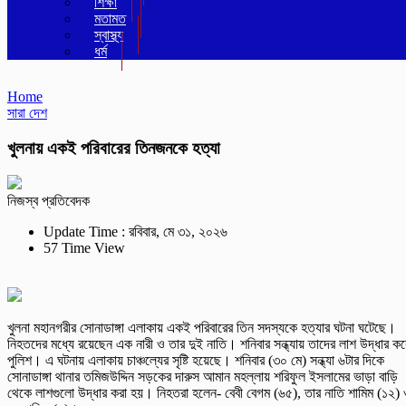
শিক্ষা
মতামত
স্বাস্থ্য
ধর্ম
Home
সারা দেশ
খুলনায় একই পরিবারের তিনজনকে হত্যা
নিজস্ব প্রতিবেদক
Update Time : রবিবার, মে ৩১, ২০২৬
57 Time View
খুলনা মহানগরীর সোনাডাঙ্গা এলাকায় একই পরিবারের তিন সদস্যকে হত্যার ঘটনা ঘটেছে।
নিহতদের মধ্যে রয়েছেন এক নারী ও তার দুই নাতি। শনিবার সন্ধ্যায় তাদের লাশ উদ্ধার কর
পুলিশ। এ ঘটনায় এলাকায় চাঞ্চল্যের সৃষ্টি হয়েছে। শনিবার (৩০ মে) সন্ধ্যা ৬টার দিকে
সোনাডাঙ্গা থানার তমিজউদ্দিন সড়কের দারুস আমান মহল্লায় শরিফুল ইসলামের ভাড়া বাড়ি
থেকে লাশগুলো উদ্ধার করা হয়। নিহতরা হলেন- বেবী বেগম (৬৫), তার নাতি শামিম (১২)