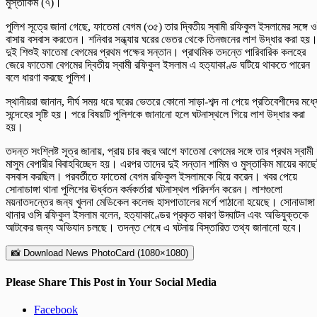
মুস্তাকিম (৭)।
পুলিশ সূত্রে জানা গেছে, ফাতেমা বেগম (৩৫) তার দ্বিতীয় স্বামী রফিকুল ইসলামের সঙ্গে 
বাসায় বসবাস করতেন। শনিবার সন্ধ্যায় ঘরের ভেতর থেকে তিনজনের লাশ উদ্ধার করা হয়
দুই শিশুই ফাতেমা বেগমের প্রথম পক্ষের সন্তান। প্রাথমিক তদন্তে পারিবারিক কলহের
জেরে ফাতেমা বেগমের দ্বিতীয় স্বামী রফিকুল ইসলাম এ হত্যাকাণ্ড ঘটিয়ে থাকতে পারেন
বলে ধারণা করছে পুলিশ।
স্থানীয়রা জানান, দীর্ঘ সময় ধরে ঘরের ভেতরে কোনো সাড়া-শব্দ না পেয়ে প্রতিবেশীদের মধ্য
সন্দেহের সৃষ্টি হয়। পরে বিষয়টি পুলিশকে জানানো হলে ঘটনাস্থলে গিয়ে লাশ উদ্ধার করা
হয়।
তদন্ত সংশ্লিষ্ট সূত্র জানায়, প্রায় চার বছর আগে ফাতেমা বেগমের সঙ্গে তার প্রথম স্বামী
মাসুম বেপারীর বিবাহবিচ্ছেদ হয়। এরপর তাদের দুই সন্তান শামিম ও মুস্তাকিম মায়ের কাছ
বসবাস করছিল। পরবর্তীতে ফাতেমা বেগম রফিকুল ইসলামকে বিয়ে করেন। খবর পেয়ে
সোনাডাঙ্গা থানা পুলিশের ঊর্ধ্বতন কর্মকর্তারা ঘটনাস্থল পরিদর্শন করেন। লাশগুলো
ময়নাতদন্তের জন্য খুলনা মেডিকেল কলেজ হাসপাতালের মর্গে পাঠানো হয়েছে। সোনাডাঙ্গা
থানার ওসি রফিকুল ইসলাম বলেন, হত্যাকাণ্ডের প্রকৃত কারণ উদ্ঘাটন এবং অভিযুক্তকে
আটকের জন্য অভিযান চলছে। তদন্ত শেষে এ ঘটনায় বিস্তারিত তথ্য জানানো হবে।
📸 Download News PhotoCard (1080×1080)
Please Share This Post in Your Social Media
Facebook