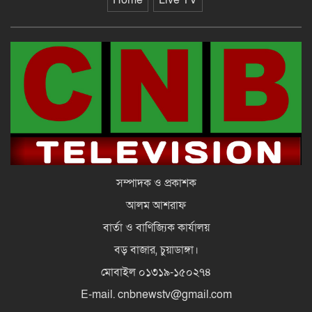
দেশে আসেন, দেখা হবে রাজপথে:
হাসিনাকে ভারপ্রাপ্ত রাষ্ট্রপতি
চুয়াডাঙ্গায় বৈষম্যবিরোধী আন্দোলনের
মামলায় ছাত্রলীগ নেতা গ্রেফতার
সম্পাদক ও প্রকাশক
আলম আশরাফ
বার্তা ও বাণিজ্যিক কার্যালয়
বড় বাজার, চুয়াডাঙ্গা।
মোবাইল ০১৩১৯-১৫০২৭৪
E-mail. cnbnewstv@gmail.com