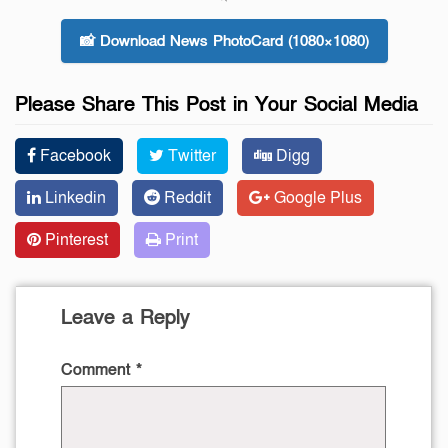
📸 Download News PhotoCard (1080×1080)
Please Share This Post in Your Social Media
Facebook
Twitter
Digg
Linkedin
Reddit
Google Plus
Pinterest
Print
Leave a Reply
Comment
*