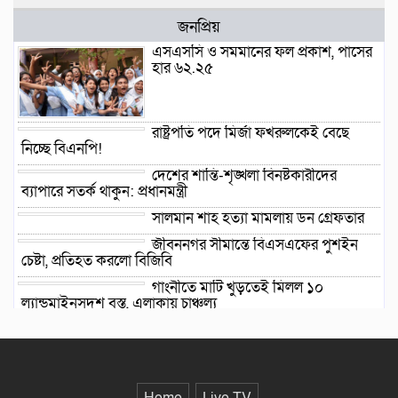
জনপ্রিয়
এসএসসি ও সমমানের ফল প্রকাশ, পাসের
হার ৬২.২৫
রাষ্ট্রপতি পদে মির্জা ফখরুলকেই বেছে
নিচ্ছে বিএনপি!
দেশের শান্তি-শৃঙ্খলা বিনষ্টকারীদের
ব্যাপারে সতর্ক থাকুন: প্রধানমন্ত্রী
সালমান শাহ হত্যা মামলায় ডন গ্রেফতার
জীবননগর সীমান্তে বিএসএফের পুশইন
চেষ্টা, প্রতিহত করলো বিজিবি
গাংনীতে মাটি খুঁড়তেই মিলল ১০
ল্যান্ডমাইনসদৃশ বস্তু, এলাকায় চাঞ্চল্য
দিল্লিতে হাসিনার সংবাদ সম্মেলন নিয়ে মুখ
খুললো ভারত
দেশে ফিরে বিচারের মুখোমুখি হতে প্রস্তুত
সাকিব আল হাসান
Home
Live TV