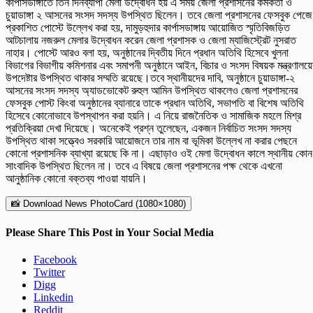
কার্পাসডাঙ্গাতে তিন দিনব্যাপী মেলা উদ্বোধন হয় এ সময় জেলা প্রশাসনের কর্মকর্তা ও
চুয়াডাঙ্গা ২ আসনের সংসদ সদস্য উপস্থিত ছিলেন। তবে জেলা প্রশাসনের ফেসবুক পেজে
প্রকাশিত পোস্টে উল্লেখ করা হয়, দামুড়হুদার কার্পাসডাঙ্গায় আয়োজিত স্মৃতিবিজড়িত
আটচালায় নজরুল মেলার উদ্বোধন করেন জেলা প্রশাসক ও জেলা ম্যাজিস্ট্রেট নুসরাত
নাহার। পোস্টে আরও বলা হয়, অনুষ্ঠানের দ্বিতীয় দিনে প্রধান অতিথি হিসেবে খুলনা
বিভাগের বিভাগীয় কমিশনার এবং সমাপনী অনুষ্ঠানে আইন, বিচার ও সংসদ বিষয়ক মন্ত্রণালয়ে
উপদেষ্টার উপস্থিত থাকার সম্মতি রয়েছে।তবে স্থানীয়দের দাবি, অনুষ্ঠানে চুয়াডাঙ্গা-২
আসনের সংসদ সদস্য অ্যাডভোকেট রুহুল আমিন উপস্থিত থাকলেও জেলা প্রশাসনের
ফেসবুক পোস্ট কিংবা অনুষ্ঠানের ব্যানারে তাকে প্রধান অতিথি, সভাপতি বা বিশেষ অতিথি
হিসেবে কোনোভাবে উপস্থাপন করা হয়নি। এ নিয়ে রাজনৈতিক ও সামাজিক মহলে মিশ্র
প্রতিক্রিয়া দেখা দিয়েছে। অনেকেই প্রশ্ন তুলেছেন, একজন নির্বাচিত সংসদ সদস্য
উপস্থিত থাকা সত্ত্বেও সরকারি আয়োজনে তার নাম বা ভূমিকা উল্লেখ না করার পেছনে
কোনো প্রশাসনিক ব্যাখ্যা রয়েছে কি না। এছাড়াও ওই মেলা উদ্বোধন কালে স্থানীয় কোন
সাংবাদিক উপস্থিত ছিলেন না। তবে এ বিষয়ে জেলা প্রশাসনের পক্ষ থেকে এখনো
আনুষ্ঠানিক কোনো বক্তব্য পাওয়া যায়নি।
📸 Download News PhotoCard (1080×1080)
Please Share This Post in Your Social Media
Facebook
Twitter
Digg
Linkedin
Reddit