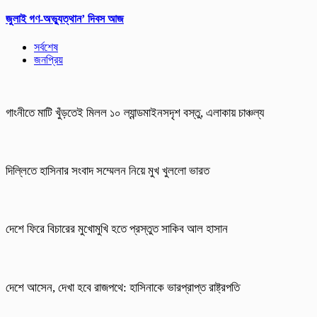
জুলাই গণ-অভ্যুত্থান’ দিবস আজ
সর্বশেষ
জনপ্রিয়
গাংনীতে মাটি খুঁড়তেই মিলল ১০ ল্যান্ডমাইনসদৃশ বস্তু, এলাকায় চাঞ্চল্য
দিল্লিতে হাসিনার সংবাদ সম্মেলন নিয়ে মুখ খুললো ভারত
দেশে ফিরে বিচারের মুখোমুখি হতে প্রস্তুত সাকিব আল হাসান
দেশে আসেন, দেখা হবে রাজপথে: হাসিনাকে ভারপ্রাপ্ত রাষ্ট্রপতি