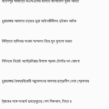
মহেশপুর সীমান্তে বিএসএফের গুলিতে বাংলাদেশি যুবক আহত
চুয়াডাঙ্গার আদালত চত্বরে ভুয়া আইনজীবীসহ দুইজন আটক
দিল্লিতে হাসিনার সংবাদ সম্মেলন নিয়ে মুখ খুললো ভারত
লিটনকে নিয়েই অস্ট্রেলিয়ার বিপক্ষে প্রথম টেস্টের দল ঘোষণা
চুয়াডাঙ্গায় বৈষম্যবিরোধী আন্দোলনের মামলায় ছাত্রলীগ নেতা গ্রেফতার
ট্রাকের সঙ্গে সংঘর্ষে দুমড়েমুচড়ে গেল পিকআপ, নিহত ৪