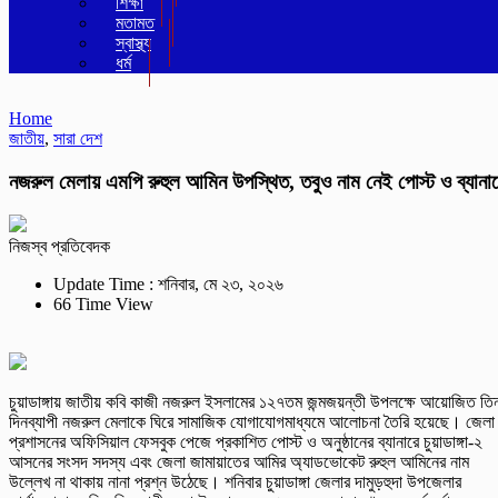
শিক্ষা
মতামত
স্বাস্থ্য
ধর্ম
Home
জাতীয়
,
সারা দেশ
নজরুল মেলায় এমপি রুহুল আমিন উপস্থিত, তবুও নাম নেই পোস্ট ও ব্যানা
নিজস্ব প্রতিবেদক
Update Time : শনিবার, মে ২৩, ২০২৬
66 Time View
চুয়াডাঙ্গায় জাতীয় কবি কাজী নজরুল ইসলামের ১২৭তম জন্মজয়ন্তী উপলক্ষে আয়োজিত তি
দিনব্যাপী নজরুল মেলাকে ঘিরে সামাজিক যোগাযোগমাধ্যমে আলোচনা তৈরি হয়েছে। জেলা
প্রশাসনের অফিসিয়াল ফেসবুক পেজে প্রকাশিত পোস্ট ও অনুষ্ঠানের ব্যানারে চুয়াডাঙ্গা-২
আসনের সংসদ সদস্য এবং জেলা জামায়াতের আমির অ্যাডভোকেট রুহুল আমিনের নাম
উল্লেখ না থাকায় নানা প্রশ্ন উঠেছে। শনিবার চুয়াডাঙ্গা জেলার দামুড়হুদা উপজেলার