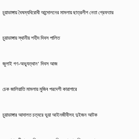
চুয়াডাঙ্গায় বৈষম্যবিরোধী আন্দোলনের মামলায় ছাত্রলীগ নেতা গ্রেফতার
চুয়াডাঙ্গায় স্থানীয় শহীদ দিবস পা‌লিত
জুলাই গণ-অভ্যুত্থান’ দিবস আজ
চেক জালিয়াতি মামলায় মুজিব পরদেশী কারাগারে
চুয়াডাঙ্গার আদালত চত্বরে ভুয়া আইনজীবীসহ দুইজন আটক