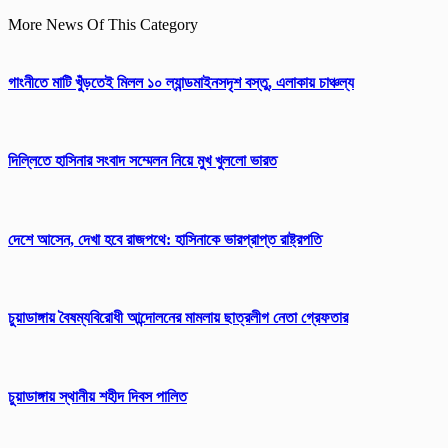
More News Of This Category
গাংনীতে মাটি খুঁড়তেই মিলল ১০ ল্যান্ডমাইনসদৃশ বস্তু, এলাকায় চাঞ্চল্য
দিল্লিতে হাসিনার সংবাদ সম্মেলন নিয়ে মুখ খুললো ভারত
দেশে আসেন, দেখা হবে রাজপথে: হাসিনাকে ভারপ্রাপ্ত রাষ্ট্রপতি
চুয়াডাঙ্গায় বৈষম্যবিরোধী আন্দোলনের মামলায় ছাত্রলীগ নেতা গ্রেফতার
চুয়াডাঙ্গায় স্থানীয় শহীদ দিবস পা‌লিত