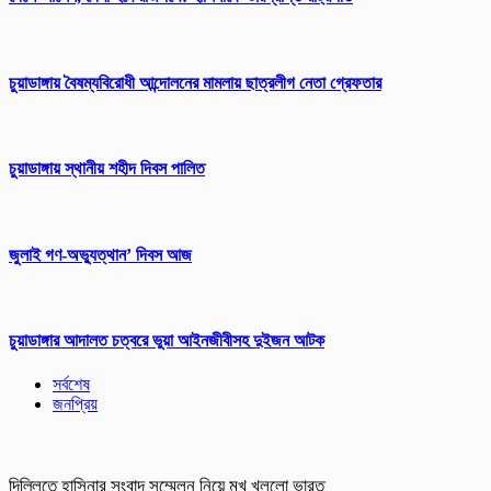
চুয়াডাঙ্গায় বৈষম্যবিরোধী আন্দোলনের মামলায় ছাত্রলীগ নেতা গ্রেফতার
চুয়াডাঙ্গায় স্থানীয় শহীদ দিবস পা‌লিত
জুলাই গণ-অভ্যুত্থান’ দিবস আজ
চুয়াডাঙ্গার আদালত চত্বরে ভুয়া আইনজীবীসহ দুইজন আটক
সর্বশেষ
জনপ্রিয়
দিল্লিতে হাসিনার সংবাদ সম্মেলন নিয়ে মুখ খুললো ভারত