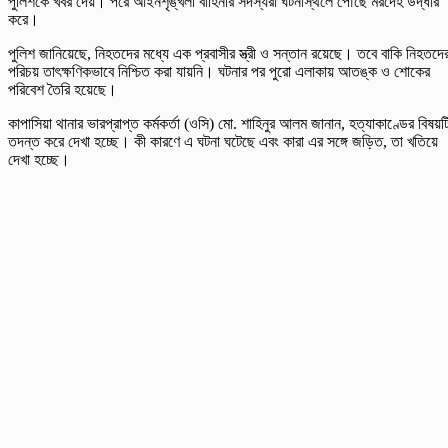
পুলিশকে খবর দেয়। পরে আইনশৃঙ্খলা বাহিনীর সদস্যরা ঘটনাস্থলে পৌঁছে মরদেহ উদ্ধার
করে।
পুলিশ জানিয়েছে, নিহতদের মধ্যে এক প্রবাসীর স্ত্রী ও সন্তান রয়েছে। তবে বাকি নিহতদে
পরিচয় তাৎক্ষণিকভাবে নিশ্চিত করা যায়নি। ঘটনার পর পুরো এলাকায় আতঙ্ক ও শোকের
পরিবেশ তৈরি হয়েছে।
কাপাসিয়া থানার ভারপ্রাপ্ত কর্মকর্তা (ওসি) মো. শাহিনুর আলম জানান, হত্যাকাণ্ডের বিষয়ট
তদন্ত করে দেখা হচ্ছে। কী কারণে এ ঘটনা ঘটেছে এবং কারা এর সঙ্গে জড়িত, তা খতিয়ে
দেখা হচ্ছে।