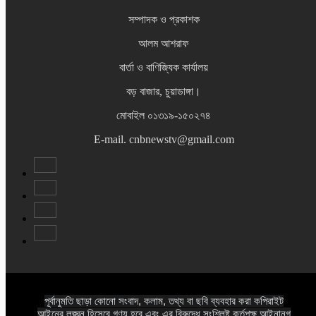
সম্পাদক ও প্রকাশক
আলম আশরাফ
বার্তা ও বাণিজ্যিক কার্যালয়
বড় বাজার, চুয়াডাঙ্গা।
মোবাইল ০১৩১৯-১৫০২৭৪
E-mail. cnbnewstv@gmail.com
পূর্বানুমতি ছাড়া কোনো সংবাদ, কলাম, তথ্য বা ছবি ব্যবহার করা কপিরাইট
আইনের লঙ্ঘন হিসেবে গণ্য হবে এবং এর বিরুদ্ধে সংশ্লিষ্ট কর্তৃপক্ষ আইনানুগ