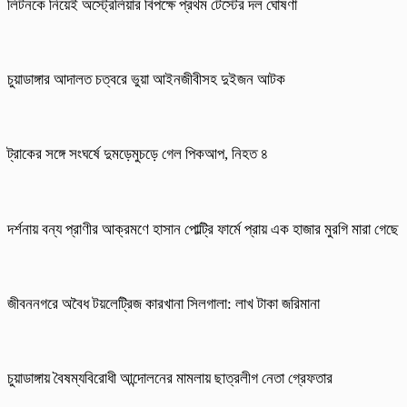
লিটনকে নিয়েই অস্ট্রেলিয়ার বিপক্ষে প্রথম টেস্টের দল ঘোষণা
চুয়াডাঙ্গার আদালত চত্বরে ভুয়া আইনজীবীসহ দুইজন আটক
ট্রাকের সঙ্গে সংঘর্ষে দুমড়েমুচড়ে গেল পিকআপ, নিহত ৪
দর্শনায় বন্য প্রাণীর আক্রমণে হাসান পোল্ট্রি ফার্মে প্রায় এক হাজার মুরগি মারা গেছে
জীবননগরে অবৈধ টয়লেট্রিজ কারখানা সিলগালা: লাখ টাকা জরিমানা
চুয়াডাঙ্গায় বৈষম্যবিরোধী আন্দোলনের মামলায় ছাত্রলীগ নেতা গ্রেফতার