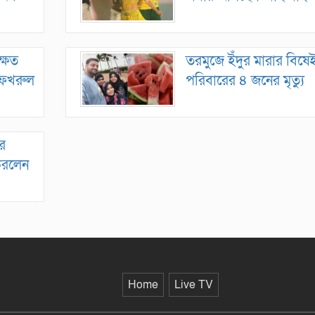
্ষিত
তরমুজে ইঁদুর মারার বিষ
া ফখরুল
পরিবারের ৪ জনের মৃত্যু
ের
করলেন
Home
Live TV