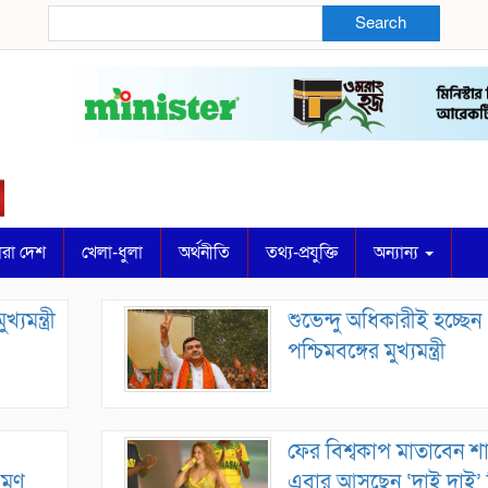
Search
ারা দেশ
খেলা-ধুলা
অর্থনীতি
তথ্য-প্রযুক্তি
অন্যান্য
যমন্ত্রী
শুভেন্দু অধিকারীই হচ্ছেন
পশ্চিমবঙ্গের মুখ্যমন্ত্রী
ফের বিশ্বকাপ মাতাবেন শা
 মণ
এবার আসছেন ‘দাই দাই’ 